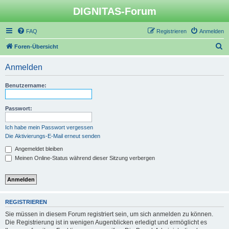
DIGNITAS-Forum
FAQ
Registrieren
Anmelden
S
Foren-Übersicht
u
Anmelden
c
h
Benutzername:
e
Passwort:
Ich habe mein Passwort vergessen
Die Aktivierungs-E-Mail erneut senden
Angemeldet bleiben
Meinen Online-Status während dieser Sitzung verbergen
REGISTRIEREN
Sie müssen in diesem Forum registriert sein, um sich anmelden zu können.
Die Registrierung ist in wenigen Augenblicken erledigt und ermöglicht es