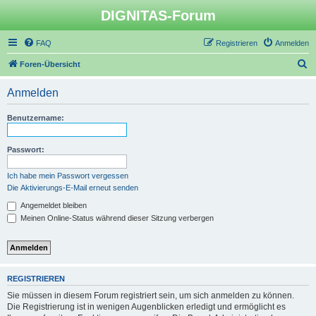
DIGNITAS-Forum
FAQ
Registrieren
Anmelden
S
Foren-Übersicht
u
Anmelden
c
h
Benutzername:
e
Passwort:
Ich habe mein Passwort vergessen
Die Aktivierungs-E-Mail erneut senden
Angemeldet bleiben
Meinen Online-Status während dieser Sitzung verbergen
REGISTRIEREN
Sie müssen in diesem Forum registriert sein, um sich anmelden zu können.
Die Registrierung ist in wenigen Augenblicken erledigt und ermöglicht es