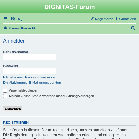
DIGNITAS-Forum
FAQ
Registrieren
Anmelden
S
Foren-Übersicht
u
Anmelden
c
h
Benutzername:
e
Passwort:
Ich habe mein Passwort vergessen
Die Aktivierungs-E-Mail erneut senden
Angemeldet bleiben
Meinen Online-Status während dieser Sitzung verbergen
REGISTRIEREN
Sie müssen in diesem Forum registriert sein, um sich anmelden zu können.
Die Registrierung ist in wenigen Augenblicken erledigt und ermöglicht es