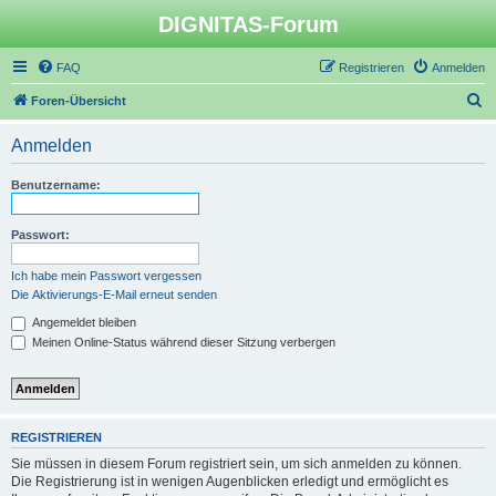
DIGNITAS-Forum
FAQ
Registrieren
Anmelden
S
Foren-Übersicht
u
Anmelden
c
h
Benutzername:
e
Passwort:
Ich habe mein Passwort vergessen
Die Aktivierungs-E-Mail erneut senden
Angemeldet bleiben
Meinen Online-Status während dieser Sitzung verbergen
REGISTRIEREN
Sie müssen in diesem Forum registriert sein, um sich anmelden zu können.
Die Registrierung ist in wenigen Augenblicken erledigt und ermöglicht es