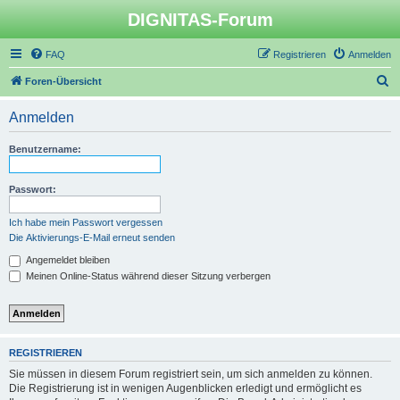
DIGNITAS-Forum
FAQ
Registrieren
Anmelden
S
Foren-Übersicht
u
Anmelden
c
h
Benutzername:
e
Passwort:
Ich habe mein Passwort vergessen
Die Aktivierungs-E-Mail erneut senden
Angemeldet bleiben
Meinen Online-Status während dieser Sitzung verbergen
REGISTRIEREN
Sie müssen in diesem Forum registriert sein, um sich anmelden zu können.
Die Registrierung ist in wenigen Augenblicken erledigt und ermöglicht es