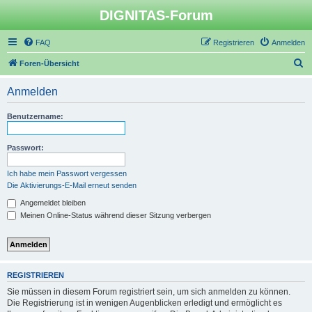
DIGNITAS-Forum
FAQ
Registrieren
Anmelden
S
Foren-Übersicht
u
Anmelden
c
h
Benutzername:
e
Passwort:
Ich habe mein Passwort vergessen
Die Aktivierungs-E-Mail erneut senden
Angemeldet bleiben
Meinen Online-Status während dieser Sitzung verbergen
REGISTRIEREN
Sie müssen in diesem Forum registriert sein, um sich anmelden zu können.
Die Registrierung ist in wenigen Augenblicken erledigt und ermöglicht es