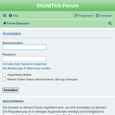
DIGNITAS-Forum
FAQ
Registrieren
Anmelden
S
Foren-Übersicht
u
Anmelden
c
h
Benutzername:
e
Passwort:
Ich habe mein Passwort vergessen
Die Aktivierungs-E-Mail erneut senden
Angemeldet bleiben
Meinen Online-Status während dieser Sitzung verbergen
REGISTRIEREN
Sie müssen in diesem Forum registriert sein, um sich anmelden zu können.
Die Registrierung ist in wenigen Augenblicken erledigt und ermöglicht es