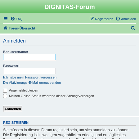
DIGNITAS-Forum
FAQ
Registrieren
Anmelden
S
Foren-Übersicht
u
Anmelden
c
h
Benutzername:
e
Passwort:
Ich habe mein Passwort vergessen
Die Aktivierungs-E-Mail erneut senden
Angemeldet bleiben
Meinen Online-Status während dieser Sitzung verbergen
REGISTRIEREN
Sie müssen in diesem Forum registriert sein, um sich anmelden zu können.
Die Registrierung ist in wenigen Augenblicken erledigt und ermöglicht es