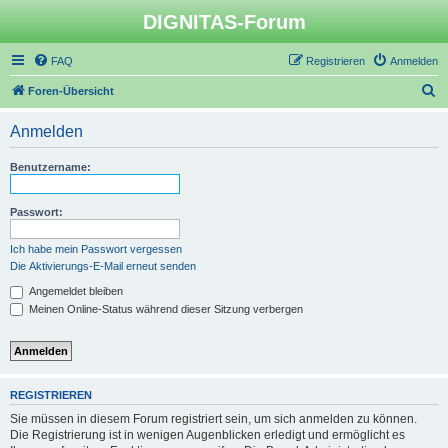
DIGNITAS-Forum
FAQ
Registrieren
Anmelden
S
Foren-Übersicht
u
Anmelden
c
h
Benutzername:
e
Passwort:
Ich habe mein Passwort vergessen
Die Aktivierungs-E-Mail erneut senden
Angemeldet bleiben
Meinen Online-Status während dieser Sitzung verbergen
REGISTRIEREN
Sie müssen in diesem Forum registriert sein, um sich anmelden zu können.
Die Registrierung ist in wenigen Augenblicken erledigt und ermöglicht es