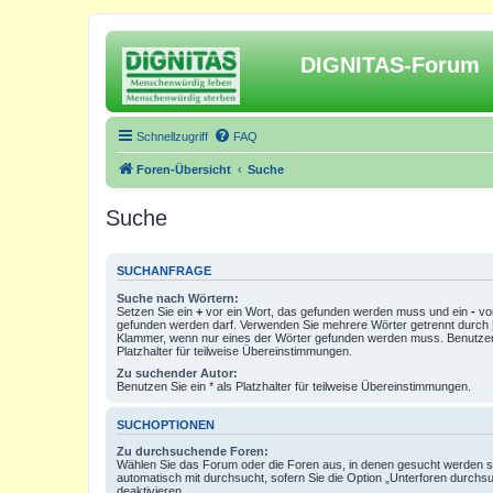
DIGNITAS-Forum
Schnellzugriff
FAQ
Foren-Übersicht
Suche
Suche
SUCHANFRAGE
Suche nach Wörtern:
Setzen Sie ein
+
vor ein Wort, das gefunden werden muss und ein
-
vor
gefunden werden darf. Verwenden Sie mehrere Wörter getrennt durch
Klammer, wenn nur eines der Wörter gefunden werden muss. Benutzen 
Platzhalter für teilweise Übereinstimmungen.
Zu suchender Autor:
Benutzen Sie ein * als Platzhalter für teilweise Übereinstimmungen.
SUCHOPTIONEN
Zu durchsuchende Foren:
Wählen Sie das Forum oder die Foren aus, in denen gesucht werden so
automatisch mit durchsucht, sofern Sie die Option „Unterforen durchs
deaktivieren.