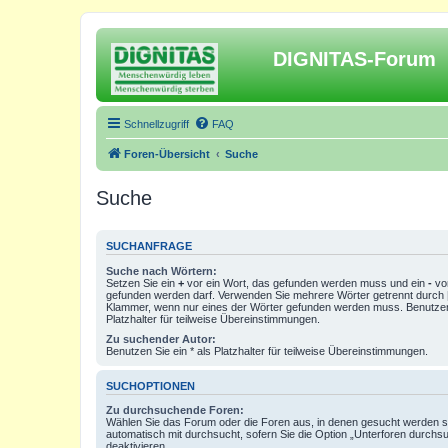
DIGNITAS-Forum
Schnellzugriff
FAQ
Foren-Übersicht
Suche
Suche
SUCHANFRAGE
Suche nach Wörtern:
Setzen Sie ein
+
vor ein Wort, das gefunden werden muss und ein
-
vor
gefunden werden darf. Verwenden Sie mehrere Wörter getrennt durch
Klammer, wenn nur eines der Wörter gefunden werden muss. Benutzen 
Platzhalter für teilweise Übereinstimmungen.
Zu suchender Autor:
Benutzen Sie ein * als Platzhalter für teilweise Übereinstimmungen.
SUCHOPTIONEN
Zu durchsuchende Foren:
Wählen Sie das Forum oder die Foren aus, in denen gesucht werden so
automatisch mit durchsucht, sofern Sie die Option „Unterforen durchs
deaktivieren.