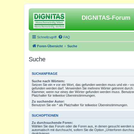
DIGNITAS-Forum
Schnellzugriff
FAQ
Foren-Übersicht
Suche
Suche
SUCHANFRAGE
Suche nach Wörtern:
Setzen Sie ein
+
vor ein Wort, das gefunden werden muss und ein
-
vor
gefunden werden darf. Verwenden Sie mehrere Wörter getrennt durch
Klammer, wenn nur eines der Wörter gefunden werden muss. Benutzen 
Platzhalter für teilweise Übereinstimmungen.
Zu suchender Autor:
Benutzen Sie ein * als Platzhalter für teilweise Übereinstimmungen.
SUCHOPTIONEN
Zu durchsuchende Foren:
Wählen Sie das Forum oder die Foren aus, in denen gesucht werden so
automatisch mit durchsucht, sofern Sie die Option „Unterforen durchs
deaktivieren.