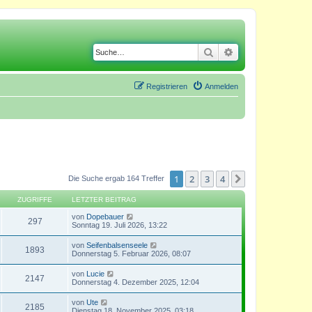
Suche
Erweiterte Suche
Registrieren
Anmelden
1
2
3
4
Nächste
Die Suche ergab 164 Treffer
ZUGRIFFE
LETZTER BEITRAG
von
Dopebauer
297
Sonntag 19. Juli 2026, 13:22
von
Seifenbalsenseele
1893
Donnerstag 5. Februar 2026, 08:07
von
Lucie
2147
Donnerstag 4. Dezember 2025, 12:04
von
Ute
2185
Dienstag 18. November 2025, 03:18