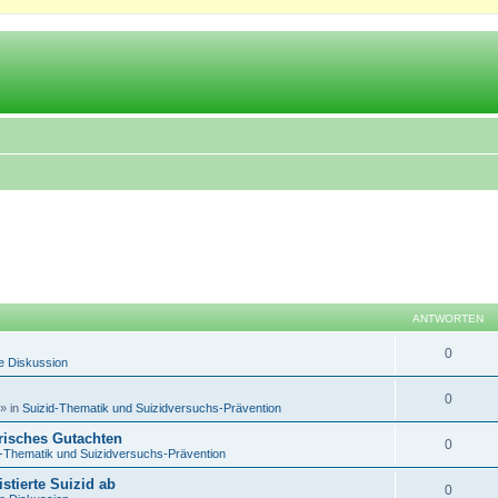
ANTWORTEN
0
e Diskussion
0
» in
Suizid-Thematik und Suizidversuchs-Prävention
trisches Gutachten
0
d-Thematik und Suizidversuchs-Prävention
istierte Suizid ab
0