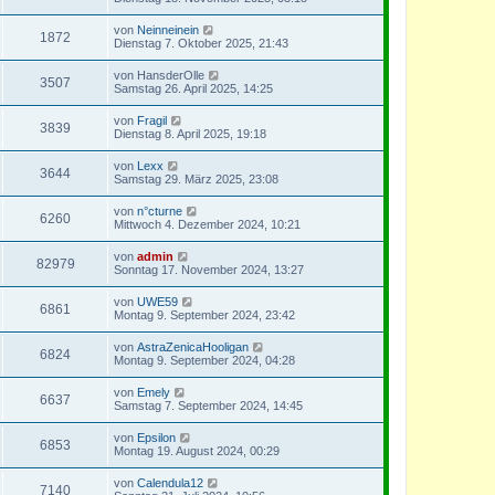
von
Neinneinein
1872
Dienstag 7. Oktober 2025, 21:43
von
HansderOlle
3507
Samstag 26. April 2025, 14:25
von
Fragil
3839
Dienstag 8. April 2025, 19:18
von
Lexx
3644
Samstag 29. März 2025, 23:08
von
n°cturne
6260
Mittwoch 4. Dezember 2024, 10:21
von
admin
82979
Sonntag 17. November 2024, 13:27
von
UWE59
6861
Montag 9. September 2024, 23:42
von
AstraZenicaHooligan
6824
Montag 9. September 2024, 04:28
von
Emely
6637
Samstag 7. September 2024, 14:45
von
Epsilon
6853
Montag 19. August 2024, 00:29
von
Calendula12
7140