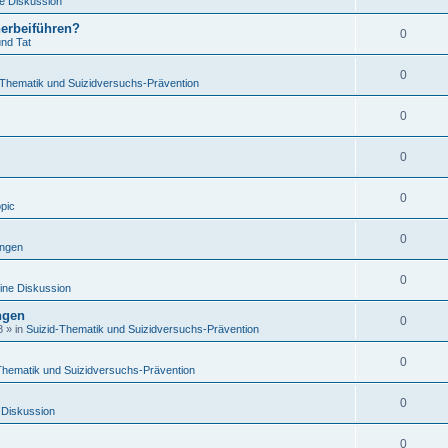
e Diskussion
herbeiführen?
0
und Tat
0
-Thematik und Suizidversuchs-Prävention
0
0
0
opic
0
ungen
0
ine Diskussion
ngen
0
8
» in
Suizid-Thematik und Suizidversuchs-Prävention
0
Thematik und Suizidversuchs-Prävention
0
 Diskussion
0