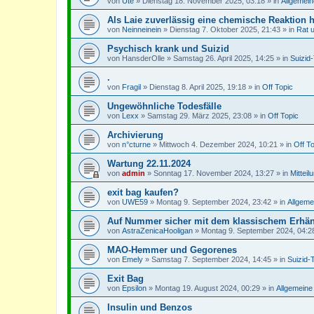
von
Ute
»
Dienstag 18. November 2025, 03:18
» in
Allgemein
Als Laie zuverlässig eine chemische Reaktion 
von
Neinneinein
»
Dienstag 7. Oktober 2025, 21:43
» in
Rat 
Psychisch krank und Suizid
von
HansderOlle
»
Samstag 26. April 2025, 14:25
» in
Suizid
.
von
Fragil
»
Dienstag 8. April 2025, 19:18
» in
Off Topic
Ungewöhnliche Todesfälle
von
Lexx
»
Samstag 29. März 2025, 23:08
» in
Off Topic
Archivierung
von
n°cturne
»
Mittwoch 4. Dezember 2024, 10:21
» in
Off T
Wartung 22.11.2024
von
admin
»
Sonntag 17. November 2024, 13:27
» in
Mitteil
exit bag kaufen?
von
UWE59
»
Montag 9. September 2024, 23:42
» in
Allgeme
Auf Nummer sicher mit dem klassischem Erhä
von
AstraZenicaHooligan
»
Montag 9. September 2024, 04:2
MAO-Hemmer und Gegorenes
von
Emely
»
Samstag 7. September 2024, 14:45
» in
Suizid-
Exit Bag
von
Epsilon
»
Montag 19. August 2024, 00:29
» in
Allgemeine
Insulin und Benzos