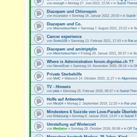
von
enough
»
Montag 27. Juni 2022, 22:56
» in
Suizid-Thema
Diazepam und Chloroquin
von
Incantator
»
Sonntag 16. Januar 2022, 20:03
» in
Suizid
Diazepam und Co.
von
Meeresleuchten
»
Samstag 7. August 2021, 23:22
» in
S
Cancer experience
von
Sveto108
»
Samstag 13. Februar 2021, 17:43
» in
Rat u
Diazepam und amitriptylin
von
Meeresleuchten
»
Freitag 29. Januar 2021, 00:37
» in
Su
Where is Administration forum.dignitas.ch ??
von
NeverEver
»
Samstag 14. November 2020, 08:16
» in
Of
Private Sterbehilfe
von
MelC
»
Mittwoch 14. Oktober 2020, 11:27
» in
Allgemein
TV - Hinweis
von
pida
»
Dienstag 25. Februar 2020, 08:37
» in
Suizid-The
Hoffe auf Antworten
von
Mira04
»
Montag 2. September 2019, 12:20
» in
Rat und 
Mindestens 6 Suizide von Love-Parade Überle
von
Erloesung
»
Sonntag 6. Januar 2019, 13:47
» in
Suizid-
Umstellung auf Winterzeit
von
Mediator
»
Sonntag 28. Oktober 2018, 05:58
» in
Off To
Menschen hautnah Markus, 35 Jahre, Kind