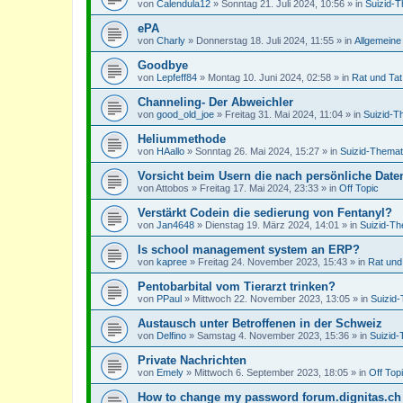
von
Calendula12
»
Sonntag 21. Juli 2024, 10:56
» in
Suizid-T
ePA
von
Charly
»
Donnerstag 18. Juli 2024, 11:55
» in
Allgemeine
Goodbye
von
Lepfeff84
»
Montag 10. Juni 2024, 02:58
» in
Rat und Tat
Channeling- Der Abweichler
von
good_old_joe
»
Freitag 31. Mai 2024, 11:04
» in
Suizid-T
Heliummethode
von
HAallo
»
Sonntag 26. Mai 2024, 15:27
» in
Suizid-Themat
Vorsicht beim Usern die nach persönliche Dat
von
Attobos
»
Freitag 17. Mai 2024, 23:33
» in
Off Topic
Verstärkt Codein die sedierung von Fentanyl?
von
Jan4648
»
Dienstag 19. März 2024, 14:01
» in
Suizid-Th
Is school management system an ERP?
von
kapree
»
Freitag 24. November 2023, 15:43
» in
Rat und
Pentobarbital vom Tierarzt trinken?
von
PPaul
»
Mittwoch 22. November 2023, 13:05
» in
Suizid
Austausch unter Betroffenen in der Schweiz
von
Delfino
»
Samstag 4. November 2023, 15:36
» in
Suizid-
Private Nachrichten
von
Emely
»
Mittwoch 6. September 2023, 18:05
» in
Off Top
How to change my password forum.dignitas.ch