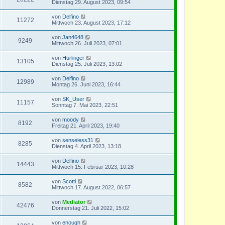
Dienstag 29. August 2023, 09:54
von
Delfino
11272
Mittwoch 23. August 2023, 17:12
von
Jan4648
9249
Mittwoch 26. Juli 2023, 07:01
von
Hurlinger
13105
Dienstag 25. Juli 2023, 13:02
von
Delfino
12989
Montag 26. Juni 2023, 16:44
von
SK_User
11157
Sonntag 7. Mai 2023, 22:51
von
moody
8192
Freitag 21. April 2023, 19:40
von
senseless31
8285
Dienstag 4. April 2023, 13:18
von
Delfino
14443
Mittwoch 15. Februar 2023, 10:28
von
Scotti
8582
Mittwoch 17. August 2022, 06:57
von
Mediator
42476
Donnerstag 21. Juli 2022, 15:02
von
enough