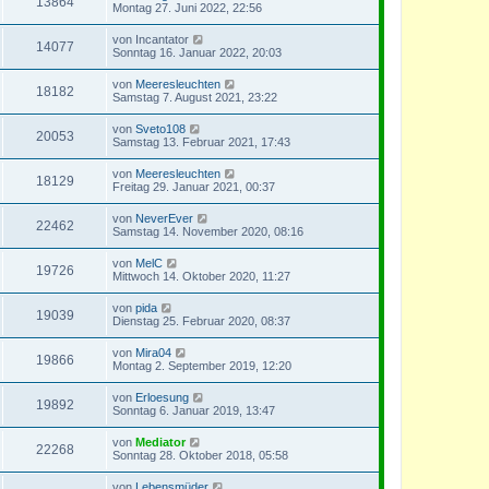
13864
Montag 27. Juni 2022, 22:56
von
Incantator
14077
Sonntag 16. Januar 2022, 20:03
von
Meeresleuchten
18182
Samstag 7. August 2021, 23:22
von
Sveto108
20053
Samstag 13. Februar 2021, 17:43
von
Meeresleuchten
18129
Freitag 29. Januar 2021, 00:37
von
NeverEver
22462
Samstag 14. November 2020, 08:16
von
MelC
19726
Mittwoch 14. Oktober 2020, 11:27
von
pida
19039
Dienstag 25. Februar 2020, 08:37
von
Mira04
19866
Montag 2. September 2019, 12:20
von
Erloesung
19892
Sonntag 6. Januar 2019, 13:47
von
Mediator
22268
Sonntag 28. Oktober 2018, 05:58
von
Lebensmüder