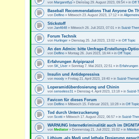
von
Margaretfyp
»
Dienstag 29. August 2023, 09:54
» in
Off 
Baseball Recommendations That Anyone On The
von
Delfino
»
Mittwoch 23. August 2023, 17:12
» in
Allgemein
Stickstoff
von
Jan4648
»
Mittwoch 26. Juli 2023, 07:01
» in
Suizid-Them
Forum Technik
von
Hurlinger
»
Dienstag 25. Juli 2023, 13:02
» in
Off Topic
An den Admin: bitte Umfrage-Erstellungs-Option 
von
Delfino
»
Montag 26. Juni 2023, 16:44
» in
Off Topic
Erfahrungen Aripiprazol
von
SK_User
»
Sonntag 7. Mai 2023, 22:51
» in
Erfahrungen 
Insulin und Antidepressiva
von
moody
»
Freitag 21. April 2023, 19:40
» in
Suizid-Themat
Loperamidüberdosierung und Chinin
von
senseless31
»
Dienstag 4. April 2023, 13:18
» in
Suizid-
Favicon für dieses Forum
von
Delfino
»
Mittwoch 15. Februar 2023, 10:28
» in
Off Topi
Tod durch Unterzuckerung
von
Scotti
»
Mittwoch 17. August 2022, 06:57
» in
Suizid-The
WARNUNG Internetkriminalität auch im DIGNI
von
Mediator
»
Donnerstag 21. Juli 2022, 15:02
» in
Mitteilu
Lithium -als Medi und lethale Dosierung gesuc