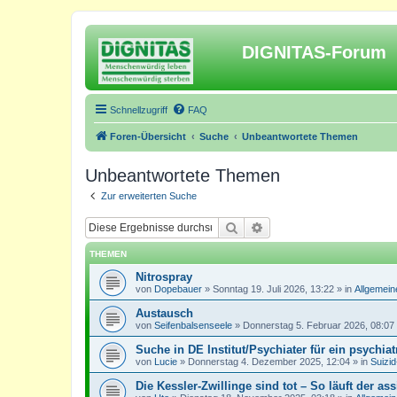
DIGNITAS-Forum
Schnellzugriff
FAQ
Foren-Übersicht
Suche
Unbeantwortete Themen
Unbeantwortete Themen
Zur erweiterten Suche
Suche
Erweiterte Suche
THEMEN
Nitrospray
von
Dopebauer
»
Sonntag 19. Juli 2026, 13:22
» in
Allgemein
Austausch
von
Seifenbalsenseele
»
Donnerstag 5. Februar 2026, 08:07
Suche in DE Institut/Psychiater für ein psychia
von
Lucie
»
Donnerstag 4. Dezember 2025, 12:04
» in
Suizi
Die Kessler-Zwillinge sind tot – So läuft der ass