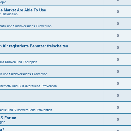
Topic
 Market Are Able To Use
0
e Diskussion
0
atik und Suizidversuchs-Prävention
0
für registrierte Benutzer freischalten
0
0
mit Kliniken und Therapien
0
ik und Suizidversuchs-Prävention
0
Thematik und Suizidversuchs-Prävention
0
c
0
matik und Suizidversuchs-Prävention
TAS Forum
0
ngen
ht?