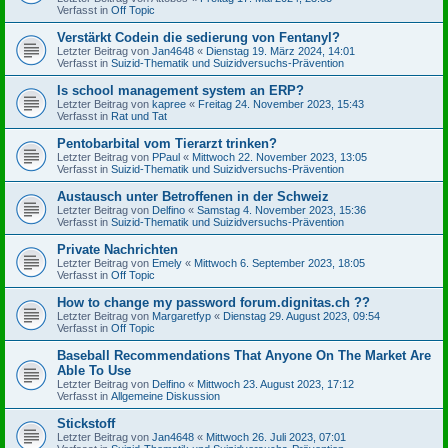
Verfasst in
Off Topic
Verstärkt Codein die sedierung von Fentanyl?
Letzter Beitrag von
Jan4648
«
Dienstag 19. März 2024, 14:01
Verfasst in
Suizid-Thematik und Suizidversuchs-Prävention
Is school management system an ERP?
Letzter Beitrag von
kapree
«
Freitag 24. November 2023, 15:43
Verfasst in
Rat und Tat
Pentobarbital vom Tierarzt trinken?
Letzter Beitrag von
PPaul
«
Mittwoch 22. November 2023, 13:05
Verfasst in
Suizid-Thematik und Suizidversuchs-Prävention
Austausch unter Betroffenen in der Schweiz
Letzter Beitrag von
Delfino
«
Samstag 4. November 2023, 15:36
Verfasst in
Suizid-Thematik und Suizidversuchs-Prävention
Private Nachrichten
Letzter Beitrag von
Emely
«
Mittwoch 6. September 2023, 18:05
Verfasst in
Off Topic
How to change my password forum.dignitas.ch ??
Letzter Beitrag von
Margaretfyp
«
Dienstag 29. August 2023, 09:54
Verfasst in
Off Topic
Baseball Recommendations That Anyone On The Market Are
Able To Use
Letzter Beitrag von
Delfino
«
Mittwoch 23. August 2023, 17:12
Verfasst in
Allgemeine Diskussion
Stickstoff
Letzter Beitrag von
Jan4648
«
Mittwoch 26. Juli 2023, 07:01