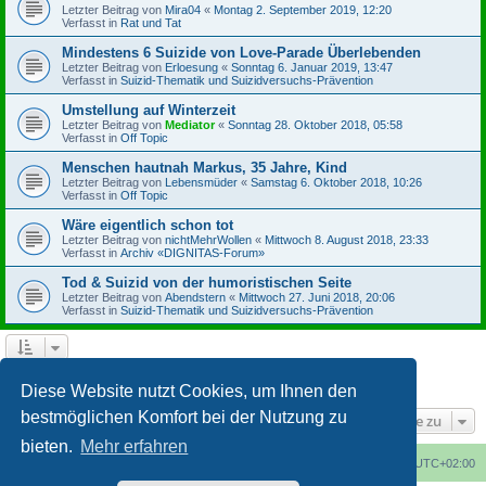
Letzter Beitrag von
Mira04
«
Montag 2. September 2019, 12:20
Verfasst in
Rat und Tat
Mindestens 6 Suizide von Love-Parade Überlebenden
Letzter Beitrag von
Erloesung
«
Sonntag 6. Januar 2019, 13:47
Verfasst in
Suizid-Thematik und Suizidversuchs-Prävention
Umstellung auf Winterzeit
Letzter Beitrag von
Mediator
«
Sonntag 28. Oktober 2018, 05:58
Verfasst in
Off Topic
Menschen hautnah Markus, 35 Jahre, Kind
Letzter Beitrag von
Lebensmüder
«
Samstag 6. Oktober 2018, 10:26
Verfasst in
Off Topic
Wäre eigentlich schon tot
Letzter Beitrag von
nichtMehrWollen
«
Mittwoch 8. August 2018, 23:33
Verfasst in
Archiv «DIGNITAS-Forum»
Tod & Suizid von der humoristischen Seite
Letzter Beitrag von
Abendstern
«
Mittwoch 27. Juni 2018, 20:06
Verfasst in
Suizid-Thematik und Suizidversuchs-Prävention
1
2
3
4
Nächste
Die Suche ergab 164 Treffer
Diese Website nutzt Cookies, um Ihnen den
bestmöglichen Komfort bei der Nutzung zu
Gehe zu
bieten.
Mehr erfahren
Foren-Übersicht
Alle Cookies löschen
Alle Zeiten sind
UTC+02:00