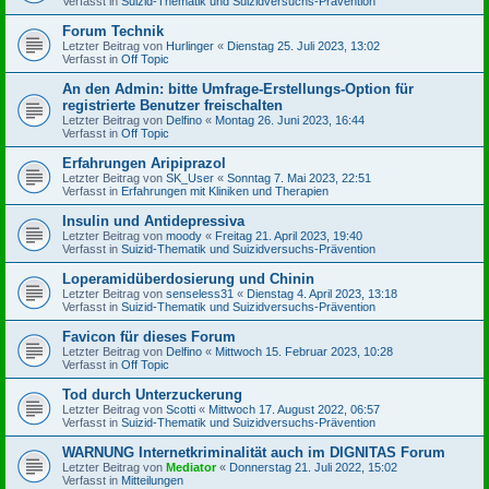
Verfasst in
Suizid-Thematik und Suizidversuchs-Prävention
Forum Technik
Letzter Beitrag von
Hurlinger
«
Dienstag 25. Juli 2023, 13:02
Verfasst in
Off Topic
An den Admin: bitte Umfrage-Erstellungs-Option für
registrierte Benutzer freischalten
Letzter Beitrag von
Delfino
«
Montag 26. Juni 2023, 16:44
Verfasst in
Off Topic
Erfahrungen Aripiprazol
Letzter Beitrag von
SK_User
«
Sonntag 7. Mai 2023, 22:51
Verfasst in
Erfahrungen mit Kliniken und Therapien
Insulin und Antidepressiva
Letzter Beitrag von
moody
«
Freitag 21. April 2023, 19:40
Verfasst in
Suizid-Thematik und Suizidversuchs-Prävention
Loperamidüberdosierung und Chinin
Letzter Beitrag von
senseless31
«
Dienstag 4. April 2023, 13:18
Verfasst in
Suizid-Thematik und Suizidversuchs-Prävention
Favicon für dieses Forum
Letzter Beitrag von
Delfino
«
Mittwoch 15. Februar 2023, 10:28
Verfasst in
Off Topic
Tod durch Unterzuckerung
Letzter Beitrag von
Scotti
«
Mittwoch 17. August 2022, 06:57
Verfasst in
Suizid-Thematik und Suizidversuchs-Prävention
WARNUNG Internetkriminalität auch im DIGNITAS Forum
Letzter Beitrag von
Mediator
«
Donnerstag 21. Juli 2022, 15:02
Verfasst in
Mitteilungen