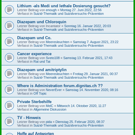
Lithium -als Medi und lethale Dosierung gesucht?
Letzter Beitrag von
enough
«
Montag 27. Juni 2022, 22:56
Verfasst in
Suizid-Thematik und Suizidversuchs-Prävention
Diazepam und Chloroquin
Letzter Beitrag von
Incantator
«
Sonntag 16. Januar 2022, 20:03
Verfasst in
Suizid-Thematik und Suizidversuchs-Prävention
Diazepam und Co.
Letzter Beitrag von
Meeresleuchten
«
Samstag 7. August 2021, 23:22
Verfasst in
Suizid-Thematik und Suizidversuchs-Prävention
Cancer experience
Letzter Beitrag von
Sveto108
«
Samstag 13. Februar 2021, 17:43
Verfasst in
Rat und Tat
Diazepam und amitriptylin
Letzter Beitrag von
Meeresleuchten
«
Freitag 29. Januar 2021, 00:37
Verfasst in
Suizid-Thematik und Suizidversuchs-Prävention
Where is Administration forum.dignitas.ch ??
Letzter Beitrag von
NeverEver
«
Samstag 14. November 2020, 08:16
Verfasst in
Off Topic
Private Sterbehilfe
Letzter Beitrag von
MelC
«
Mittwoch 14. Oktober 2020, 11:27
Verfasst in
Allgemeine Diskussion
TV - Hinweis
Letzter Beitrag von
pida
«
Dienstag 25. Februar 2020, 08:37
Verfasst in
Suizid-Thematik und Suizidversuchs-Prävention
Hoffe auf Antworten