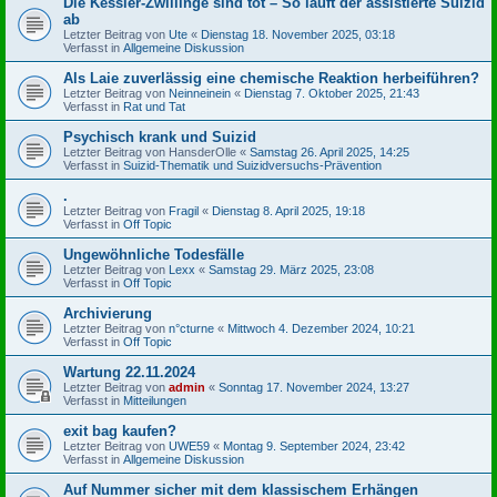
Die Kessler-Zwillinge sind tot – So läuft der assistierte Suizid
ab
Letzter Beitrag von
Ute
«
Dienstag 18. November 2025, 03:18
Verfasst in
Allgemeine Diskussion
Als Laie zuverlässig eine chemische Reaktion herbeiführen?
Letzter Beitrag von
Neinneinein
«
Dienstag 7. Oktober 2025, 21:43
Verfasst in
Rat und Tat
Psychisch krank und Suizid
Letzter Beitrag von
HansderOlle
«
Samstag 26. April 2025, 14:25
Verfasst in
Suizid-Thematik und Suizidversuchs-Prävention
.
Letzter Beitrag von
Fragil
«
Dienstag 8. April 2025, 19:18
Verfasst in
Off Topic
Ungewöhnliche Todesfälle
Letzter Beitrag von
Lexx
«
Samstag 29. März 2025, 23:08
Verfasst in
Off Topic
Archivierung
Letzter Beitrag von
n°cturne
«
Mittwoch 4. Dezember 2024, 10:21
Verfasst in
Off Topic
Wartung 22.11.2024
Letzter Beitrag von
admin
«
Sonntag 17. November 2024, 13:27
Verfasst in
Mitteilungen
exit bag kaufen?
Letzter Beitrag von
UWE59
«
Montag 9. September 2024, 23:42
Verfasst in
Allgemeine Diskussion
Auf Nummer sicher mit dem klassischem Erhängen