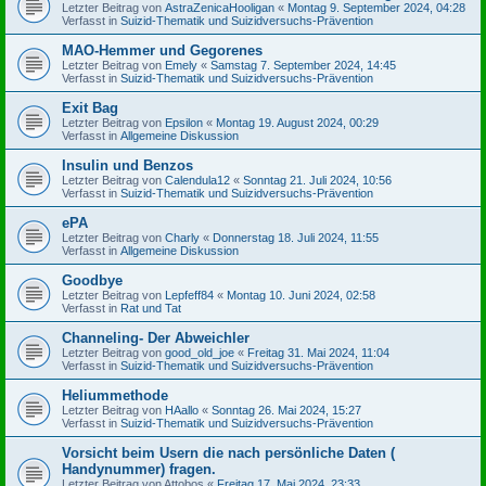
Letzter Beitrag von
AstraZenicaHooligan
«
Montag 9. September 2024, 04:28
Verfasst in
Suizid-Thematik und Suizidversuchs-Prävention
MAO-Hemmer und Gegorenes
Letzter Beitrag von
Emely
«
Samstag 7. September 2024, 14:45
Verfasst in
Suizid-Thematik und Suizidversuchs-Prävention
Exit Bag
Letzter Beitrag von
Epsilon
«
Montag 19. August 2024, 00:29
Verfasst in
Allgemeine Diskussion
Insulin und Benzos
Letzter Beitrag von
Calendula12
«
Sonntag 21. Juli 2024, 10:56
Verfasst in
Suizid-Thematik und Suizidversuchs-Prävention
ePA
Letzter Beitrag von
Charly
«
Donnerstag 18. Juli 2024, 11:55
Verfasst in
Allgemeine Diskussion
Goodbye
Letzter Beitrag von
Lepfeff84
«
Montag 10. Juni 2024, 02:58
Verfasst in
Rat und Tat
Channeling- Der Abweichler
Letzter Beitrag von
good_old_joe
«
Freitag 31. Mai 2024, 11:04
Verfasst in
Suizid-Thematik und Suizidversuchs-Prävention
Heliummethode
Letzter Beitrag von
HAallo
«
Sonntag 26. Mai 2024, 15:27
Verfasst in
Suizid-Thematik und Suizidversuchs-Prävention
Vorsicht beim Usern die nach persönliche Daten (
Handynummer) fragen.
Letzter Beitrag von
Attobos
«
Freitag 17. Mai 2024, 23:33