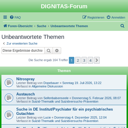
DIGNITAS-Forum
FAQ
Registrieren
Anmelden
S
Foren-Übersicht
Suche
Unbeantwortete Themen
u
Unbeantwortete Themen
c
Zur erweiterten Suche
h
Suche
Erweiterte Suche
e
1
2
3
4
Nächste
Die Suche ergab 164 Treffer
Themen
Nitrospray
Letzter Beitrag von
Dopebauer
«
Sonntag 19. Juli 2026, 13:22
Verfasst in
Allgemeine Diskussion
Austausch
Letzter Beitrag von
Seifenbalsenseele
«
Donnerstag 5. Februar 2026, 08:07
Verfasst in
Suizid-Thematik und Suizidversuchs-Prävention
Suche in DE Institut/Psychiater für ein psychiatrisches
Gutachten
Letzter Beitrag von
Lucie
«
Donnerstag 4. Dezember 2025, 12:04
Verfasst in
Suizid-Thematik und Suizidversuchs-Prävention