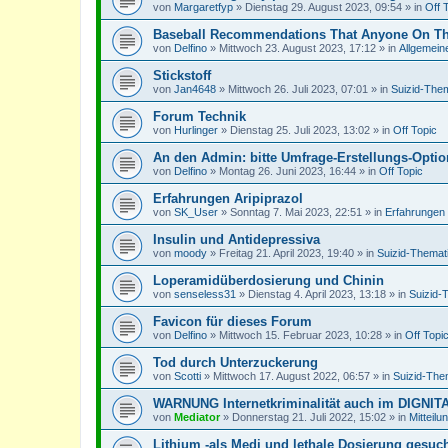
von
Margaretfyp
»
Dienstag 29. August 2023, 09:54
» in
Off 
Baseball Recommendations That Anyone On The
von
Delfino
»
Mittwoch 23. August 2023, 17:12
» in
Allgemein
Stickstoff
von
Jan4648
»
Mittwoch 26. Juli 2023, 07:01
» in
Suizid-Them
Forum Technik
von
Hurlinger
»
Dienstag 25. Juli 2023, 13:02
» in
Off Topic
An den Admin: bitte Umfrage-Erstellungs-Option 
von
Delfino
»
Montag 26. Juni 2023, 16:44
» in
Off Topic
Erfahrungen Aripiprazol
von
SK_User
»
Sonntag 7. Mai 2023, 22:51
» in
Erfahrungen 
Insulin und Antidepressiva
von
moody
»
Freitag 21. April 2023, 19:40
» in
Suizid-Themat
Loperamidüberdosierung und Chinin
von
senseless31
»
Dienstag 4. April 2023, 13:18
» in
Suizid-
Favicon für dieses Forum
von
Delfino
»
Mittwoch 15. Februar 2023, 10:28
» in
Off Topi
Tod durch Unterzuckerung
von
Scotti
»
Mittwoch 17. August 2022, 06:57
» in
Suizid-The
WARNUNG Internetkriminalität auch im DIGNI
von
Mediator
»
Donnerstag 21. Juli 2022, 15:02
» in
Mitteilu
Lithium -als Medi und lethale Dosierung gesuc