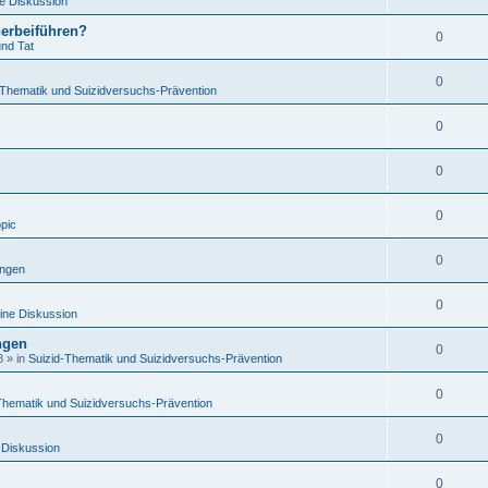
e Diskussion
herbeiführen?
0
und Tat
0
-Thematik und Suizidversuchs-Prävention
0
0
0
opic
0
ungen
0
ine Diskussion
ngen
0
8
» in
Suizid-Thematik und Suizidversuchs-Prävention
0
Thematik und Suizidversuchs-Prävention
0
 Diskussion
0