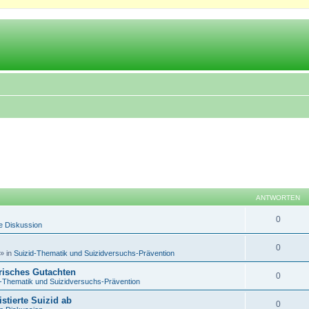
ANTWORTEN
0
e Diskussion
0
» in
Suizid-Thematik und Suizidversuchs-Prävention
trisches Gutachten
0
d-Thematik und Suizidversuchs-Prävention
istierte Suizid ab
0