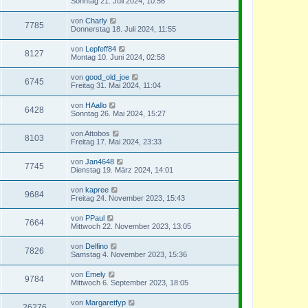
Sonntag 21. Juli 2024, 10:56
von
Charly
7785
Donnerstag 18. Juli 2024, 11:55
von
Lepfeff84
8127
Montag 10. Juni 2024, 02:58
von
good_old_joe
6745
Freitag 31. Mai 2024, 11:04
von
HAallo
6428
Sonntag 26. Mai 2024, 15:27
von
Attobos
8103
Freitag 17. Mai 2024, 23:33
von
Jan4648
7745
Dienstag 19. März 2024, 14:01
von
kapree
9684
Freitag 24. November 2023, 15:43
von
PPaul
7664
Mittwoch 22. November 2023, 13:05
von
Delfino
7826
Samstag 4. November 2023, 15:36
von
Emely
9784
Mittwoch 6. September 2023, 18:05
von
Margaretfyp
26276