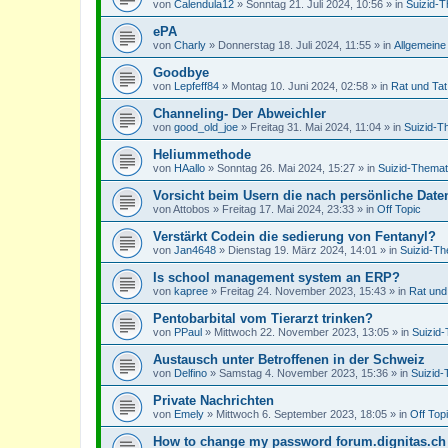
von
Calendula12
»
Sonntag 21. Juli 2024, 10:56
» in
Suizid-T
ePA
von
Charly
»
Donnerstag 18. Juli 2024, 11:55
» in
Allgemeine
Goodbye
von
Lepfeff84
»
Montag 10. Juni 2024, 02:58
» in
Rat und Tat
Channeling- Der Abweichler
von
good_old_joe
»
Freitag 31. Mai 2024, 11:04
» in
Suizid-T
Heliummethode
von
HAallo
»
Sonntag 26. Mai 2024, 15:27
» in
Suizid-Themat
Vorsicht beim Usern die nach persönliche Dat
von
Attobos
»
Freitag 17. Mai 2024, 23:33
» in
Off Topic
Verstärkt Codein die sedierung von Fentanyl?
von
Jan4648
»
Dienstag 19. März 2024, 14:01
» in
Suizid-Th
Is school management system an ERP?
von
kapree
»
Freitag 24. November 2023, 15:43
» in
Rat und
Pentobarbital vom Tierarzt trinken?
von
PPaul
»
Mittwoch 22. November 2023, 13:05
» in
Suizid
Austausch unter Betroffenen in der Schweiz
von
Delfino
»
Samstag 4. November 2023, 15:36
» in
Suizid-
Private Nachrichten
von
Emely
»
Mittwoch 6. September 2023, 18:05
» in
Off Top
How to change my password forum.dignitas.ch