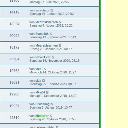
13906
Montag 27. Juni 2022, 22:56
von
Incantator
14119
Sonntag 16. Januar 2022, 20:03
von
Meeresleuchten
18224
Samstag 7. August 2021, 23:22
von
Sveto108
20095
Samstag 13. Februar 2021, 17:43
von
Meeresleuchten
18172
Freitag 29. Januar 2021, 00:37
von
NeverEver
22504
Samstag 14. November 2020, 08:16
von
MelC
19768
Mittwoch 14. Oktober 2020, 11:27
von
pida
19081
Dienstag 25. Februar 2020, 08:37
von
Mira04
19908
Montag 2. September 2019, 12:20
von
Erloesung
19937
Sonntag 6. Januar 2019, 13:47
von
Mediator
22310
Sonntag 28. Oktober 2018, 05:58
von
Lebensmüder