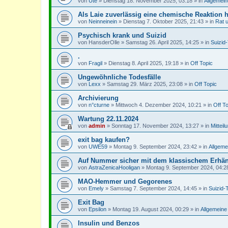
von
Ute
»
Dienstag 18. November 2025, 03:18
» in
Allgemein
Als Laie zuverlässig eine chemische Reaktion 
von
Neinneinein
»
Dienstag 7. Oktober 2025, 21:43
» in
Rat 
Psychisch krank und Suizid
von
HansderOlle
»
Samstag 26. April 2025, 14:25
» in
Suizid
.
von
Fragil
»
Dienstag 8. April 2025, 19:18
» in
Off Topic
Ungewöhnliche Todesfälle
von
Lexx
»
Samstag 29. März 2025, 23:08
» in
Off Topic
Archivierung
von
n°cturne
»
Mittwoch 4. Dezember 2024, 10:21
» in
Off T
Wartung 22.11.2024
von
admin
»
Sonntag 17. November 2024, 13:27
» in
Mitteil
exit bag kaufen?
von
UWE59
»
Montag 9. September 2024, 23:42
» in
Allgeme
Auf Nummer sicher mit dem klassischem Erhä
von
AstraZenicaHooligan
»
Montag 9. September 2024, 04:2
MAO-Hemmer und Gegorenes
von
Emely
»
Samstag 7. September 2024, 14:45
» in
Suizid-
Exit Bag
von
Epsilon
»
Montag 19. August 2024, 00:29
» in
Allgemeine
Insulin und Benzos