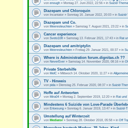
von
enough
»
Montag 27. Juni 2022, 22:56
» in
Suizid-Thema
Diazepam und Chloroquin
von
Incantator
»
Sonntag 16. Januar 2022, 20:03
» in
Suizid
Diazepam und Co.
von
Meeresleuchten
»
Samstag 7. August 2021, 23:22
» in
S
Cancer experience
von
Sveto108
»
Samstag 13. Februar 2021, 17:43
» in
Rat u
Diazepam und amitriptylin
von
Meeresleuchten
»
Freitag 29. Januar 2021, 00:37
» in
Su
Where is Administration forum.dignitas.ch ??
von
NeverEver
»
Samstag 14. November 2020, 08:16
» in
Of
Private Sterbehilfe
von
MelC
»
Mittwoch 14. Oktober 2020, 11:27
» in
Allgemein
TV - Hinweis
von
pida
»
Dienstag 25. Februar 2020, 08:37
» in
Suizid-The
Hoffe auf Antworten
von
Mira04
»
Montag 2. September 2019, 12:20
» in
Rat und 
Mindestens 6 Suizide von Love-Parade Überle
von
Erloesung
»
Sonntag 6. Januar 2019, 13:47
» in
Suizid-
Umstellung auf Winterzeit
von
Mediator
»
Sonntag 28. Oktober 2018, 05:58
» in
Off To
Menschen hautnah Markus, 35 Jahre, Kind