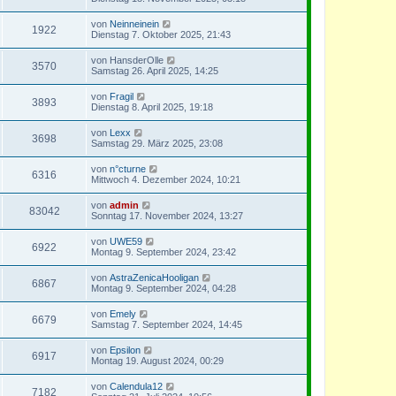
von
Neinneinein
1922
Dienstag 7. Oktober 2025, 21:43
von
HansderOlle
3570
Samstag 26. April 2025, 14:25
von
Fragil
3893
Dienstag 8. April 2025, 19:18
von
Lexx
3698
Samstag 29. März 2025, 23:08
von
n°cturne
6316
Mittwoch 4. Dezember 2024, 10:21
von
admin
83042
Sonntag 17. November 2024, 13:27
von
UWE59
6922
Montag 9. September 2024, 23:42
von
AstraZenicaHooligan
6867
Montag 9. September 2024, 04:28
von
Emely
6679
Samstag 7. September 2024, 14:45
von
Epsilon
6917
Montag 19. August 2024, 00:29
von
Calendula12
7182