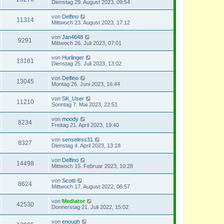
Dienstag 29. August 2023, 09:54
von
Delfino
11314
Mittwoch 23. August 2023, 17:12
von
Jan4648
9291
Mittwoch 26. Juli 2023, 07:01
von
Hurlinger
13161
Dienstag 25. Juli 2023, 13:02
von
Delfino
13045
Montag 26. Juni 2023, 16:44
von
SK_User
11210
Sonntag 7. Mai 2023, 22:51
von
moody
8234
Freitag 21. April 2023, 19:40
von
senseless31
8327
Dienstag 4. April 2023, 13:18
von
Delfino
14498
Mittwoch 15. Februar 2023, 10:28
von
Scotti
8624
Mittwoch 17. August 2022, 06:57
von
Mediator
42530
Donnerstag 21. Juli 2022, 15:02
von
enough