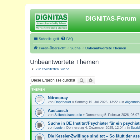
DIGNITAS-Forum
Schnellzugriff
FAQ
Foren-Übersicht
Suche
Unbeantwortete Themen
Unbeantwortete Themen
Zur erweiterten Suche
Suche
Erweiterte Suche
THEMEN
Nitrospray
von
Dopebauer
»
Sonntag 19. Juli 2026, 13:22
» in
Allgemein
Austausch
von
Seifenbalsenseele
»
Donnerstag 5. Februar 2026, 08:07
Suche in DE Institut/Psychiater für ein psychia
von
Lucie
»
Donnerstag 4. Dezember 2025, 12:04
» in
Suizi
Die Kessler-Zwillinge sind tot – So läuft der ass