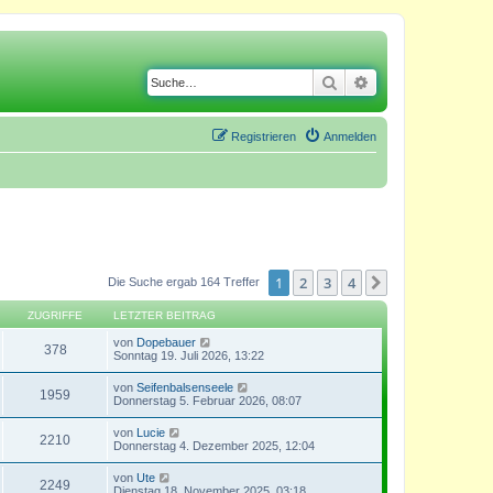
Suche
Erweiterte Suche
Registrieren
Anmelden
1
2
3
4
Nächste
Die Suche ergab 164 Treffer
ZUGRIFFE
LETZTER BEITRAG
von
Dopebauer
378
Sonntag 19. Juli 2026, 13:22
von
Seifenbalsenseele
1959
Donnerstag 5. Februar 2026, 08:07
von
Lucie
2210
Donnerstag 4. Dezember 2025, 12:04
von
Ute
2249
Dienstag 18. November 2025, 03:18