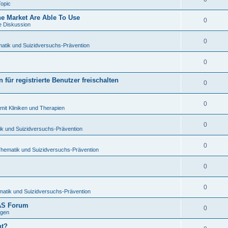
Topic
 Market Are Able To Use
0
e Diskussion
0
atik und Suizidversuchs-Prävention
0
für registrierte Benutzer freischalten
0
0
mit Kliniken und Therapien
0
ik und Suizidversuchs-Prävention
0
Thematik und Suizidversuchs-Prävention
0
c
0
matik und Suizidversuchs-Prävention
TAS Forum
0
ngen
ht?