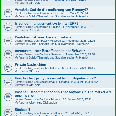
Verfasst in
Off Topic
Verstärkt Codein die sedierung von Fentanyl?
Letzter Beitrag von
Jan4648
«
Dienstag 19. März 2024, 14:01
Verfasst in
Suizid-Thematik und Suizidversuchs-Prävention
Is school management system an ERP?
Letzter Beitrag von
kapree
«
Freitag 24. November 2023, 15:43
Verfasst in
Rat und Tat
Pentobarbital vom Tierarzt trinken?
Letzter Beitrag von
PPaul
«
Mittwoch 22. November 2023, 13:05
Verfasst in
Suizid-Thematik und Suizidversuchs-Prävention
Austausch unter Betroffenen in der Schweiz
Letzter Beitrag von
Delfino
«
Samstag 4. November 2023, 15:36
Verfasst in
Suizid-Thematik und Suizidversuchs-Prävention
Private Nachrichten
Letzter Beitrag von
Emely
«
Mittwoch 6. September 2023, 18:05
Verfasst in
Off Topic
How to change my password forum.dignitas.ch ??
Letzter Beitrag von
Margaretfyp
«
Dienstag 29. August 2023, 09:54
Verfasst in
Off Topic
Baseball Recommendations That Anyone On The Market Are
Able To Use
Letzter Beitrag von
Delfino
«
Mittwoch 23. August 2023, 17:12
Verfasst in
Allgemeine Diskussion
Stickstoff
Letzter Beitrag von
Jan4648
«
Mittwoch 26. Juli 2023, 07:01