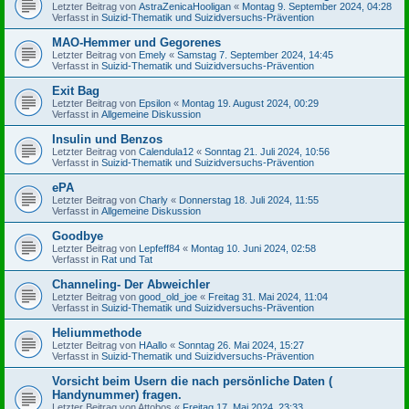
Letzter Beitrag von
AstraZenicaHooligan
«
Montag 9. September 2024, 04:28
Verfasst in
Suizid-Thematik und Suizidversuchs-Prävention
MAO-Hemmer und Gegorenes
Letzter Beitrag von
Emely
«
Samstag 7. September 2024, 14:45
Verfasst in
Suizid-Thematik und Suizidversuchs-Prävention
Exit Bag
Letzter Beitrag von
Epsilon
«
Montag 19. August 2024, 00:29
Verfasst in
Allgemeine Diskussion
Insulin und Benzos
Letzter Beitrag von
Calendula12
«
Sonntag 21. Juli 2024, 10:56
Verfasst in
Suizid-Thematik und Suizidversuchs-Prävention
ePA
Letzter Beitrag von
Charly
«
Donnerstag 18. Juli 2024, 11:55
Verfasst in
Allgemeine Diskussion
Goodbye
Letzter Beitrag von
Lepfeff84
«
Montag 10. Juni 2024, 02:58
Verfasst in
Rat und Tat
Channeling- Der Abweichler
Letzter Beitrag von
good_old_joe
«
Freitag 31. Mai 2024, 11:04
Verfasst in
Suizid-Thematik und Suizidversuchs-Prävention
Heliummethode
Letzter Beitrag von
HAallo
«
Sonntag 26. Mai 2024, 15:27
Verfasst in
Suizid-Thematik und Suizidversuchs-Prävention
Vorsicht beim Usern die nach persönliche Daten (
Handynummer) fragen.
Letzter Beitrag von
Attobos
«
Freitag 17. Mai 2024, 23:33