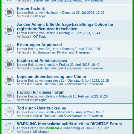
Verfasst in
Suizid-Thematik und Suizidversuchs-Prävention
Forum Technik
Letzter Beitrag von
Hurlinger
«
Dienstag 25. Juli 2023, 13:02
Verfasst in
Off Topic
An den Admin: bitte Umfrage-Erstellungs-Option für
registrierte Benutzer freischalten
Letzter Beitrag von
Delfino
«
Montag 26. Juni 2023, 16:44
Verfasst in
Off Topic
Erfahrungen Aripiprazol
Letzter Beitrag von
SK_User
«
Sonntag 7. Mai 2023, 22:51
Verfasst in
Erfahrungen mit Kliniken und Therapien
Insulin und Antidepressiva
Letzter Beitrag von
moody
«
Freitag 21. April 2023, 19:40
Verfasst in
Suizid-Thematik und Suizidversuchs-Prävention
Loperamidüberdosierung und Chinin
Letzter Beitrag von
senseless31
«
Dienstag 4. April 2023, 13:18
Verfasst in
Suizid-Thematik und Suizidversuchs-Prävention
Favicon für dieses Forum
Letzter Beitrag von
Delfino
«
Mittwoch 15. Februar 2023, 10:28
Verfasst in
Off Topic
Tod durch Unterzuckerung
Letzter Beitrag von
Scotti
«
Mittwoch 17. August 2022, 06:57
Verfasst in
Suizid-Thematik und Suizidversuchs-Prävention
WARNUNG Internetkriminalität auch im DIGNITAS Forum
Letzter Beitrag von
Mediator
«
Donnerstag 21. Juli 2022, 15:02
Verfasst in
Mitteilungen