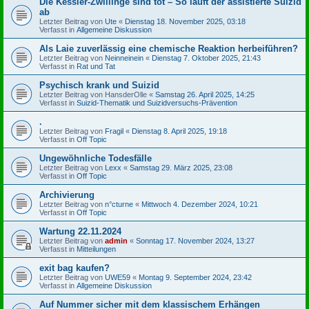
Die Kessler-Zwillinge sind tot – So läuft der assistierte Suizid
ab
Letzter Beitrag von
Ute
«
Dienstag 18. November 2025, 03:18
Verfasst in
Allgemeine Diskussion
Als Laie zuverlässig eine chemische Reaktion herbeiführen?
Letzter Beitrag von
Neinneinein
«
Dienstag 7. Oktober 2025, 21:43
Verfasst in
Rat und Tat
Psychisch krank und Suizid
Letzter Beitrag von
HansderOlle
«
Samstag 26. April 2025, 14:25
Verfasst in
Suizid-Thematik und Suizidversuchs-Prävention
.
Letzter Beitrag von
Fragil
«
Dienstag 8. April 2025, 19:18
Verfasst in
Off Topic
Ungewöhnliche Todesfälle
Letzter Beitrag von
Lexx
«
Samstag 29. März 2025, 23:08
Verfasst in
Off Topic
Archivierung
Letzter Beitrag von
n°cturne
«
Mittwoch 4. Dezember 2024, 10:21
Verfasst in
Off Topic
Wartung 22.11.2024
Letzter Beitrag von
admin
«
Sonntag 17. November 2024, 13:27
Verfasst in
Mitteilungen
exit bag kaufen?
Letzter Beitrag von
UWE59
«
Montag 9. September 2024, 23:42
Verfasst in
Allgemeine Diskussion
Auf Nummer sicher mit dem klassischem Erhängen