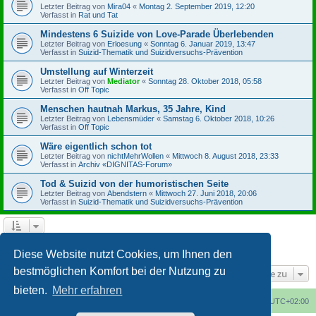
Letzter Beitrag von
Mira04
«
Montag 2. September 2019, 12:20
Verfasst in
Rat und Tat
Mindestens 6 Suizide von Love-Parade Überlebenden
Letzter Beitrag von
Erloesung
«
Sonntag 6. Januar 2019, 13:47
Verfasst in
Suizid-Thematik und Suizidversuchs-Prävention
Umstellung auf Winterzeit
Letzter Beitrag von
Mediator
«
Sonntag 28. Oktober 2018, 05:58
Verfasst in
Off Topic
Menschen hautnah Markus, 35 Jahre, Kind
Letzter Beitrag von
Lebensmüder
«
Samstag 6. Oktober 2018, 10:26
Verfasst in
Off Topic
Wäre eigentlich schon tot
Letzter Beitrag von
nichtMehrWollen
«
Mittwoch 8. August 2018, 23:33
Verfasst in
Archiv «DIGNITAS-Forum»
Tod & Suizid von der humoristischen Seite
Letzter Beitrag von
Abendstern
«
Mittwoch 27. Juni 2018, 20:06
Verfasst in
Suizid-Thematik und Suizidversuchs-Prävention
1
2
3
4
Nächste
Die Suche ergab 164 Treffer
Diese Website nutzt Cookies, um Ihnen den
bestmöglichen Komfort bei der Nutzung zu
Gehe zu
bieten.
Mehr erfahren
Foren-Übersicht
Alle Cookies löschen
Alle Zeiten sind
UTC+02:00