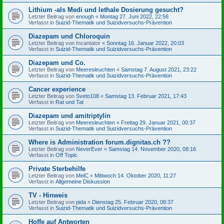
Lithium -als Medi und lethale Dosierung gesucht?
Letzter Beitrag von
enough
«
Montag 27. Juni 2022, 22:56
Verfasst in
Suizid-Thematik und Suizidversuchs-Prävention
Diazepam und Chloroquin
Letzter Beitrag von
Incantator
«
Sonntag 16. Januar 2022, 20:03
Verfasst in
Suizid-Thematik und Suizidversuchs-Prävention
Diazepam und Co.
Letzter Beitrag von
Meeresleuchten
«
Samstag 7. August 2021, 23:22
Verfasst in
Suizid-Thematik und Suizidversuchs-Prävention
Cancer experience
Letzter Beitrag von
Sveto108
«
Samstag 13. Februar 2021, 17:43
Verfasst in
Rat und Tat
Diazepam und amitriptylin
Letzter Beitrag von
Meeresleuchten
«
Freitag 29. Januar 2021, 00:37
Verfasst in
Suizid-Thematik und Suizidversuchs-Prävention
Where is Administration forum.dignitas.ch ??
Letzter Beitrag von
NeverEver
«
Samstag 14. November 2020, 08:16
Verfasst in
Off Topic
Private Sterbehilfe
Letzter Beitrag von
MelC
«
Mittwoch 14. Oktober 2020, 11:27
Verfasst in
Allgemeine Diskussion
TV - Hinweis
Letzter Beitrag von
pida
«
Dienstag 25. Februar 2020, 08:37
Verfasst in
Suizid-Thematik und Suizidversuchs-Prävention
Hoffe auf Antworten