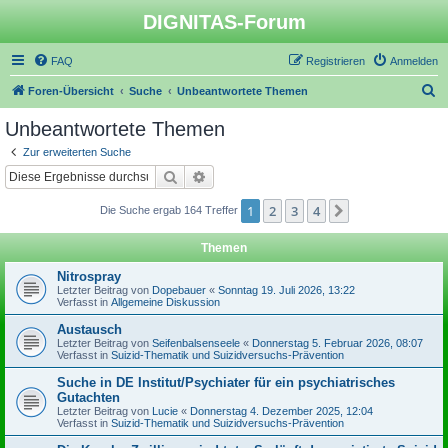
DIGNITAS-Forum
FAQ
Registrieren
Anmelden
S
Foren-Übersicht
Suche
Unbeantwortete Themen
u
Unbeantwortete Themen
c
Zur erweiterten Suche
h
Suche
Erweiterte Suche
e
1
2
3
4
Nächste
Die Suche ergab 164 Treffer
Themen
Nitrospray
Letzter Beitrag von
Dopebauer
«
Sonntag 19. Juli 2026, 13:22
Verfasst in
Allgemeine Diskussion
Austausch
Letzter Beitrag von
Seifenbalsenseele
«
Donnerstag 5. Februar 2026, 08:07
Verfasst in
Suizid-Thematik und Suizidversuchs-Prävention
Suche in DE Institut/Psychiater für ein psychiatrisches
Gutachten
Letzter Beitrag von
Lucie
«
Donnerstag 4. Dezember 2025, 12:04
Verfasst in
Suizid-Thematik und Suizidversuchs-Prävention