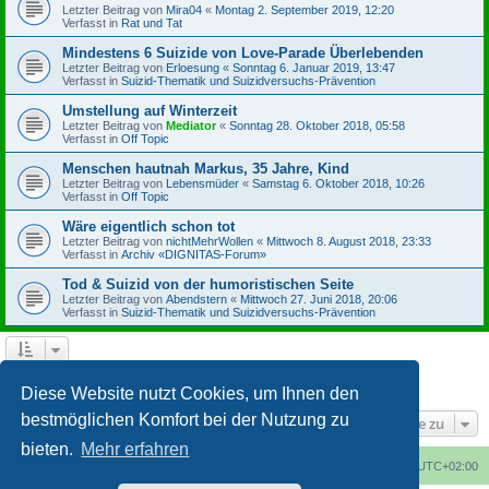
Letzter Beitrag von
Mira04
«
Montag 2. September 2019, 12:20
Verfasst in
Rat und Tat
Mindestens 6 Suizide von Love-Parade Überlebenden
Letzter Beitrag von
Erloesung
«
Sonntag 6. Januar 2019, 13:47
Verfasst in
Suizid-Thematik und Suizidversuchs-Prävention
Umstellung auf Winterzeit
Letzter Beitrag von
Mediator
«
Sonntag 28. Oktober 2018, 05:58
Verfasst in
Off Topic
Menschen hautnah Markus, 35 Jahre, Kind
Letzter Beitrag von
Lebensmüder
«
Samstag 6. Oktober 2018, 10:26
Verfasst in
Off Topic
Wäre eigentlich schon tot
Letzter Beitrag von
nichtMehrWollen
«
Mittwoch 8. August 2018, 23:33
Verfasst in
Archiv «DIGNITAS-Forum»
Tod & Suizid von der humoristischen Seite
Letzter Beitrag von
Abendstern
«
Mittwoch 27. Juni 2018, 20:06
Verfasst in
Suizid-Thematik und Suizidversuchs-Prävention
1
2
3
4
Nächste
Die Suche ergab 164 Treffer
Diese Website nutzt Cookies, um Ihnen den
bestmöglichen Komfort bei der Nutzung zu
Gehe zu
bieten.
Mehr erfahren
Foren-Übersicht
Alle Cookies löschen
Alle Zeiten sind
UTC+02:00