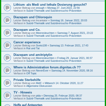
Lithium -als Medi und lethale Dosierung gesucht?
Letzter Beitrag von
enough
«
Montag 27. Juni 2022, 22:56
Verfasst in
Suizid-Thematik und Suizidversuchs-Prävention
Diazepam und Chloroquin
Letzter Beitrag von
Incantator
«
Sonntag 16. Januar 2022, 20:03
Verfasst in
Suizid-Thematik und Suizidversuchs-Prävention
Diazepam und Co.
Letzter Beitrag von
Meeresleuchten
«
Samstag 7. August 2021, 23:22
Verfasst in
Suizid-Thematik und Suizidversuchs-Prävention
Cancer experience
Letzter Beitrag von
Sveto108
«
Samstag 13. Februar 2021, 17:43
Verfasst in
Rat und Tat
Diazepam und amitriptylin
Letzter Beitrag von
Meeresleuchten
«
Freitag 29. Januar 2021, 00:37
Verfasst in
Suizid-Thematik und Suizidversuchs-Prävention
Where is Administration forum.dignitas.ch ??
Letzter Beitrag von
NeverEver
«
Samstag 14. November 2020, 08:16
Verfasst in
Off Topic
Private Sterbehilfe
Letzter Beitrag von
MelC
«
Mittwoch 14. Oktober 2020, 11:27
Verfasst in
Allgemeine Diskussion
TV - Hinweis
Letzter Beitrag von
pida
«
Dienstag 25. Februar 2020, 08:37
Verfasst in
Suizid-Thematik und Suizidversuchs-Prävention
Hoffe auf Antworten