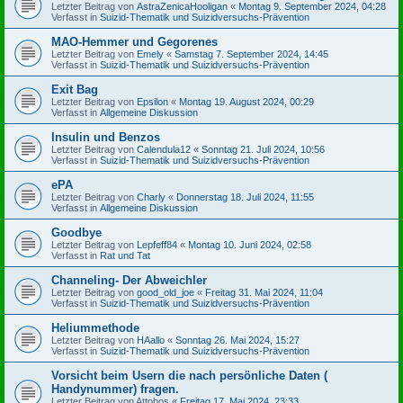
Letzter Beitrag von
AstraZenicaHooligan
«
Montag 9. September 2024, 04:28
Verfasst in
Suizid-Thematik und Suizidversuchs-Prävention
MAO-Hemmer und Gegorenes
Letzter Beitrag von
Emely
«
Samstag 7. September 2024, 14:45
Verfasst in
Suizid-Thematik und Suizidversuchs-Prävention
Exit Bag
Letzter Beitrag von
Epsilon
«
Montag 19. August 2024, 00:29
Verfasst in
Allgemeine Diskussion
Insulin und Benzos
Letzter Beitrag von
Calendula12
«
Sonntag 21. Juli 2024, 10:56
Verfasst in
Suizid-Thematik und Suizidversuchs-Prävention
ePA
Letzter Beitrag von
Charly
«
Donnerstag 18. Juli 2024, 11:55
Verfasst in
Allgemeine Diskussion
Goodbye
Letzter Beitrag von
Lepfeff84
«
Montag 10. Juni 2024, 02:58
Verfasst in
Rat und Tat
Channeling- Der Abweichler
Letzter Beitrag von
good_old_joe
«
Freitag 31. Mai 2024, 11:04
Verfasst in
Suizid-Thematik und Suizidversuchs-Prävention
Heliummethode
Letzter Beitrag von
HAallo
«
Sonntag 26. Mai 2024, 15:27
Verfasst in
Suizid-Thematik und Suizidversuchs-Prävention
Vorsicht beim Usern die nach persönliche Daten (
Handynummer) fragen.
Letzter Beitrag von
Attobos
«
Freitag 17. Mai 2024, 23:33