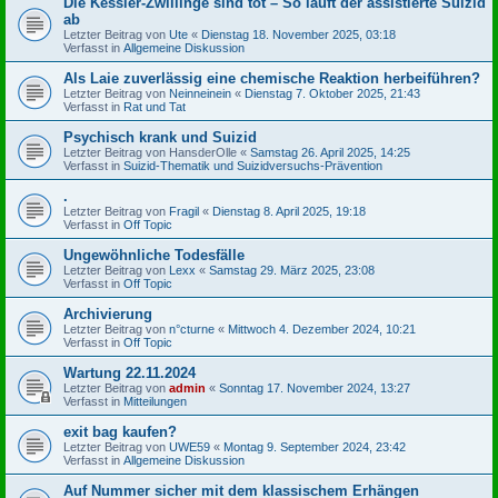
Die Kessler-Zwillinge sind tot – So läuft der assistierte Suizid
ab
Letzter Beitrag von
Ute
«
Dienstag 18. November 2025, 03:18
Verfasst in
Allgemeine Diskussion
Als Laie zuverlässig eine chemische Reaktion herbeiführen?
Letzter Beitrag von
Neinneinein
«
Dienstag 7. Oktober 2025, 21:43
Verfasst in
Rat und Tat
Psychisch krank und Suizid
Letzter Beitrag von
HansderOlle
«
Samstag 26. April 2025, 14:25
Verfasst in
Suizid-Thematik und Suizidversuchs-Prävention
.
Letzter Beitrag von
Fragil
«
Dienstag 8. April 2025, 19:18
Verfasst in
Off Topic
Ungewöhnliche Todesfälle
Letzter Beitrag von
Lexx
«
Samstag 29. März 2025, 23:08
Verfasst in
Off Topic
Archivierung
Letzter Beitrag von
n°cturne
«
Mittwoch 4. Dezember 2024, 10:21
Verfasst in
Off Topic
Wartung 22.11.2024
Letzter Beitrag von
admin
«
Sonntag 17. November 2024, 13:27
Verfasst in
Mitteilungen
exit bag kaufen?
Letzter Beitrag von
UWE59
«
Montag 9. September 2024, 23:42
Verfasst in
Allgemeine Diskussion
Auf Nummer sicher mit dem klassischem Erhängen