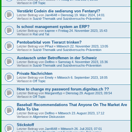
Verfasst in
Off Topic
Verstärkt Codein die sedierung von Fentanyl?
Letzter Beitrag von
Jan4648
«
Dienstag 19. März 2024, 14:01
Verfasst in
Suizid-Thematik und Suizidversuchs-Prävention
Is school management system an ERP?
Letzter Beitrag von
kapree
«
Freitag 24. November 2023, 15:43
Verfasst in
Rat und Tat
Pentobarbital vom Tierarzt trinken?
Letzter Beitrag von
PPaul
«
Mittwoch 22. November 2023, 13:05
Verfasst in
Suizid-Thematik und Suizidversuchs-Prävention
Austausch unter Betroffenen in der Schweiz
Letzter Beitrag von
Delfino
«
Samstag 4. November 2023, 15:36
Verfasst in
Suizid-Thematik und Suizidversuchs-Prävention
Private Nachrichten
Letzter Beitrag von
Emely
«
Mittwoch 6. September 2023, 18:05
Verfasst in
Off Topic
How to change my password forum.dignitas.ch ??
Letzter Beitrag von
Margaretfyp
«
Dienstag 29. August 2023, 09:54
Verfasst in
Off Topic
Baseball Recommendations That Anyone On The Market Are
Able To Use
Letzter Beitrag von
Delfino
«
Mittwoch 23. August 2023, 17:12
Verfasst in
Allgemeine Diskussion
Stickstoff
Letzter Beitrag von
Jan4648
«
Mittwoch 26. Juli 2023, 07:01