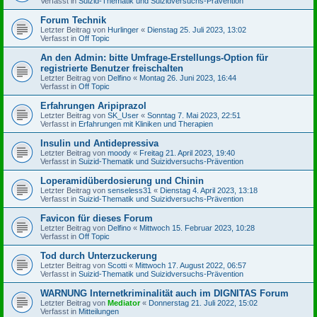
Verfasst in
Suizid-Thematik und Suizidversuchs-Prävention
Forum Technik
Letzter Beitrag von
Hurlinger
«
Dienstag 25. Juli 2023, 13:02
Verfasst in
Off Topic
An den Admin: bitte Umfrage-Erstellungs-Option für
registrierte Benutzer freischalten
Letzter Beitrag von
Delfino
«
Montag 26. Juni 2023, 16:44
Verfasst in
Off Topic
Erfahrungen Aripiprazol
Letzter Beitrag von
SK_User
«
Sonntag 7. Mai 2023, 22:51
Verfasst in
Erfahrungen mit Kliniken und Therapien
Insulin und Antidepressiva
Letzter Beitrag von
moody
«
Freitag 21. April 2023, 19:40
Verfasst in
Suizid-Thematik und Suizidversuchs-Prävention
Loperamidüberdosierung und Chinin
Letzter Beitrag von
senseless31
«
Dienstag 4. April 2023, 13:18
Verfasst in
Suizid-Thematik und Suizidversuchs-Prävention
Favicon für dieses Forum
Letzter Beitrag von
Delfino
«
Mittwoch 15. Februar 2023, 10:28
Verfasst in
Off Topic
Tod durch Unterzuckerung
Letzter Beitrag von
Scotti
«
Mittwoch 17. August 2022, 06:57
Verfasst in
Suizid-Thematik und Suizidversuchs-Prävention
WARNUNG Internetkriminalität auch im DIGNITAS Forum
Letzter Beitrag von
Mediator
«
Donnerstag 21. Juli 2022, 15:02
Verfasst in
Mitteilungen