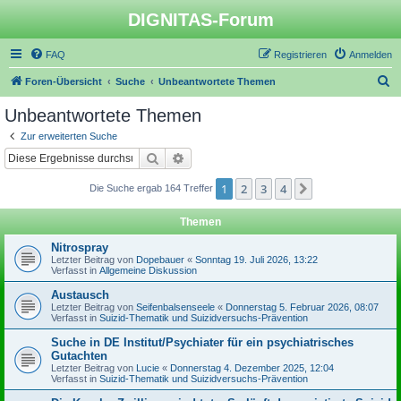
DIGNITAS-Forum
FAQ
Registrieren
Anmelden
S
Foren-Übersicht
Suche
Unbeantwortete Themen
u
Unbeantwortete Themen
c
Zur erweiterten Suche
h
Suche
Erweiterte Suche
e
1
2
3
4
Nächste
Die Suche ergab 164 Treffer
Themen
Nitrospray
Letzter Beitrag von
Dopebauer
«
Sonntag 19. Juli 2026, 13:22
Verfasst in
Allgemeine Diskussion
Austausch
Letzter Beitrag von
Seifenbalsenseele
«
Donnerstag 5. Februar 2026, 08:07
Verfasst in
Suizid-Thematik und Suizidversuchs-Prävention
Suche in DE Institut/Psychiater für ein psychiatrisches
Gutachten
Letzter Beitrag von
Lucie
«
Donnerstag 4. Dezember 2025, 12:04
Verfasst in
Suizid-Thematik und Suizidversuchs-Prävention