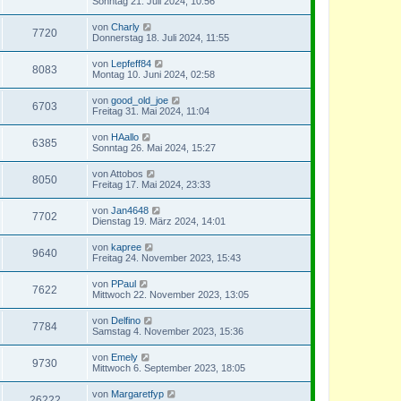
Sonntag 21. Juli 2024, 10:56
von
Charly
7720
Donnerstag 18. Juli 2024, 11:55
von
Lepfeff84
8083
Montag 10. Juni 2024, 02:58
von
good_old_joe
6703
Freitag 31. Mai 2024, 11:04
von
HAallo
6385
Sonntag 26. Mai 2024, 15:27
von
Attobos
8050
Freitag 17. Mai 2024, 23:33
von
Jan4648
7702
Dienstag 19. März 2024, 14:01
von
kapree
9640
Freitag 24. November 2023, 15:43
von
PPaul
7622
Mittwoch 22. November 2023, 13:05
von
Delfino
7784
Samstag 4. November 2023, 15:36
von
Emely
9730
Mittwoch 6. September 2023, 18:05
von
Margaretfyp
26222