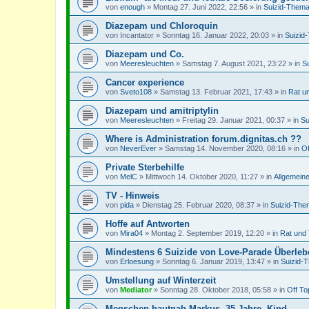
von
enough
»
Montag 27. Juni 2022, 22:56
» in
Suizid-Thema
Diazepam und Chloroquin
von
Incantator
»
Sonntag 16. Januar 2022, 20:03
» in
Suizid
Diazepam und Co.
von
Meeresleuchten
»
Samstag 7. August 2021, 23:22
» in
S
Cancer experience
von
Sveto108
»
Samstag 13. Februar 2021, 17:43
» in
Rat u
Diazepam und amitriptylin
von
Meeresleuchten
»
Freitag 29. Januar 2021, 00:37
» in
Su
Where is Administration forum.dignitas.ch ??
von
NeverEver
»
Samstag 14. November 2020, 08:16
» in
Of
Private Sterbehilfe
von
MelC
»
Mittwoch 14. Oktober 2020, 11:27
» in
Allgemein
TV - Hinweis
von
pida
»
Dienstag 25. Februar 2020, 08:37
» in
Suizid-The
Hoffe auf Antworten
von
Mira04
»
Montag 2. September 2019, 12:20
» in
Rat und 
Mindestens 6 Suizide von Love-Parade Überle
von
Erloesung
»
Sonntag 6. Januar 2019, 13:47
» in
Suizid-
Umstellung auf Winterzeit
von
Mediator
»
Sonntag 28. Oktober 2018, 05:58
» in
Off To
Menschen hautnah Markus, 35 Jahre, Kind