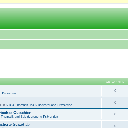
ANTWORTEN
0
e Diskussion
0
» in
Suizid-Thematik und Suizidversuchs-Prävention
trisches Gutachten
0
d-Thematik und Suizidversuchs-Prävention
istierte Suizid ab
0