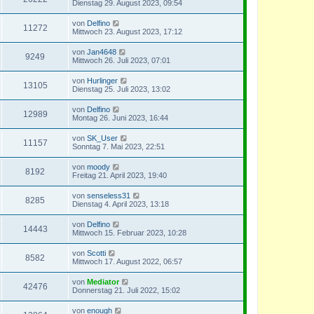
Dienstag 29. August 2023, 09:54
von
Delfino
11272
Mittwoch 23. August 2023, 17:12
von
Jan4648
9249
Mittwoch 26. Juli 2023, 07:01
von
Hurlinger
13105
Dienstag 25. Juli 2023, 13:02
von
Delfino
12989
Montag 26. Juni 2023, 16:44
von
SK_User
11157
Sonntag 7. Mai 2023, 22:51
von
moody
8192
Freitag 21. April 2023, 19:40
von
senseless31
8285
Dienstag 4. April 2023, 13:18
von
Delfino
14443
Mittwoch 15. Februar 2023, 10:28
von
Scotti
8582
Mittwoch 17. August 2022, 06:57
von
Mediator
42476
Donnerstag 21. Juli 2022, 15:02
von
enough