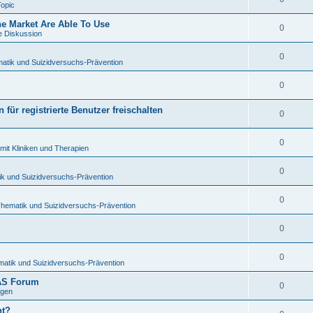
Topic
 Market Are Able To Use
0
e Diskussion
0
atik und Suizidversuchs-Prävention
0
für registrierte Benutzer freischalten
0
0
mit Kliniken und Therapien
0
ik und Suizidversuchs-Prävention
0
Thematik und Suizidversuchs-Prävention
0
c
0
matik und Suizidversuchs-Prävention
TAS Forum
0
ngen
ht?