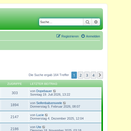
Suche
Erweiterte Suche
Registrieren
Anmelden
1
2
3
4
Nächste
Die Suche ergab 164 Treffer
ZUGRIFFE
LETZTER BEITRAG
von
Dopebauer
303
Sonntag 19. Juli 2026, 13:22
von
Seifenbalsenseele
1894
Donnerstag 5. Februar 2026, 08:07
von
Lucie
2147
Donnerstag 4. Dezember 2025, 12:04
von
Ute
2186
Dienstag 18. November 2025, 03:18