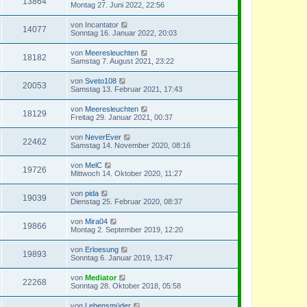
13864
Montag 27. Juni 2022, 22:56
von
Incantator
14077
Sonntag 16. Januar 2022, 20:03
von
Meeresleuchten
18182
Samstag 7. August 2021, 23:22
von
Sveto108
20053
Samstag 13. Februar 2021, 17:43
von
Meeresleuchten
18129
Freitag 29. Januar 2021, 00:37
von
NeverEver
22462
Samstag 14. November 2020, 08:16
von
MelC
19726
Mittwoch 14. Oktober 2020, 11:27
von
pida
19039
Dienstag 25. Februar 2020, 08:37
von
Mira04
19866
Montag 2. September 2019, 12:20
von
Erloesung
19893
Sonntag 6. Januar 2019, 13:47
von
Mediator
22268
Sonntag 28. Oktober 2018, 05:58
von
Lebensmüder