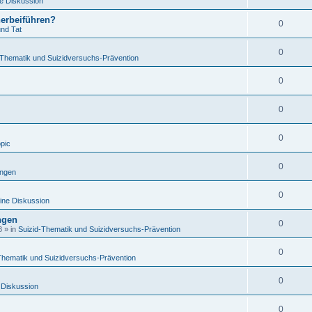
e Diskussion
herbeiführen?
0
und Tat
0
-Thematik und Suizidversuchs-Prävention
0
0
0
opic
0
ungen
0
ine Diskussion
ngen
0
8
» in
Suizid-Thematik und Suizidversuchs-Prävention
0
Thematik und Suizidversuchs-Prävention
0
 Diskussion
0