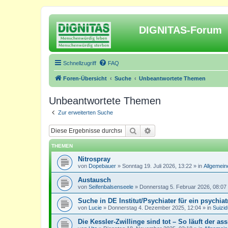
DIGNITAS-Forum
Schnellzugriff
FAQ
Foren-Übersicht
Suche
Unbeantwortete Themen
Unbeantwortete Themen
Zur erweiterten Suche
Suche
Erweiterte Suche
THEMEN
Nitrospray
von
Dopebauer
»
Sonntag 19. Juli 2026, 13:22
» in
Allgemein
Austausch
von
Seifenbalsenseele
»
Donnerstag 5. Februar 2026, 08:07
Suche in DE Institut/Psychiater für ein psychia
von
Lucie
»
Donnerstag 4. Dezember 2025, 12:04
» in
Suizi
Die Kessler-Zwillinge sind tot – So läuft der ass