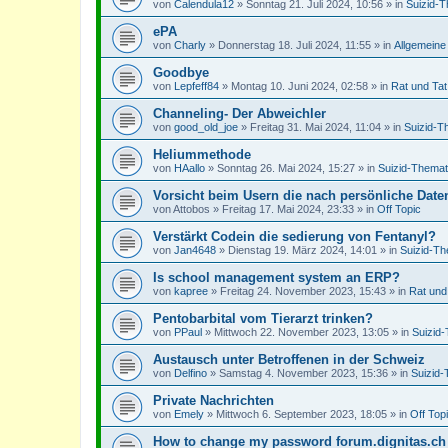
von
Calendula12
»
Sonntag 21. Juli 2024, 10:56
» in
Suizid-T
ePA
von
Charly
»
Donnerstag 18. Juli 2024, 11:55
» in
Allgemeine
Goodbye
von
Lepfeff84
»
Montag 10. Juni 2024, 02:58
» in
Rat und Tat
Channeling- Der Abweichler
von
good_old_joe
»
Freitag 31. Mai 2024, 11:04
» in
Suizid-T
Heliummethode
von
HAallo
»
Sonntag 26. Mai 2024, 15:27
» in
Suizid-Themat
Vorsicht beim Usern die nach persönliche Dat
von
Attobos
»
Freitag 17. Mai 2024, 23:33
» in
Off Topic
Verstärkt Codein die sedierung von Fentanyl?
von
Jan4648
»
Dienstag 19. März 2024, 14:01
» in
Suizid-Th
Is school management system an ERP?
von
kapree
»
Freitag 24. November 2023, 15:43
» in
Rat und
Pentobarbital vom Tierarzt trinken?
von
PPaul
»
Mittwoch 22. November 2023, 13:05
» in
Suizid
Austausch unter Betroffenen in der Schweiz
von
Delfino
»
Samstag 4. November 2023, 15:36
» in
Suizid-
Private Nachrichten
von
Emely
»
Mittwoch 6. September 2023, 18:05
» in
Off Top
How to change my password forum.dignitas.ch