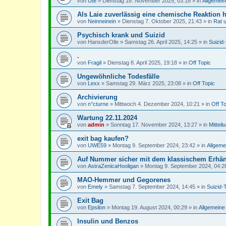
von
Ute
»
Dienstag 18. November 2025, 03:18
» in
Allgemein
Als Laie zuverlässig eine chemische Reaktion 
von
Neinneinein
»
Dienstag 7. Oktober 2025, 21:43
» in
Rat 
Psychisch krank und Suizid
von
HansderOlle
»
Samstag 26. April 2025, 14:25
» in
Suizid
.
von
Fragil
»
Dienstag 8. April 2025, 19:18
» in
Off Topic
Ungewöhnliche Todesfälle
von
Lexx
»
Samstag 29. März 2025, 23:08
» in
Off Topic
Archivierung
von
n°cturne
»
Mittwoch 4. Dezember 2024, 10:21
» in
Off T
Wartung 22.11.2024
von
admin
»
Sonntag 17. November 2024, 13:27
» in
Mitteil
exit bag kaufen?
von
UWE59
»
Montag 9. September 2024, 23:42
» in
Allgeme
Auf Nummer sicher mit dem klassischem Erhä
von
AstraZenicaHooligan
»
Montag 9. September 2024, 04:2
MAO-Hemmer und Gegorenes
von
Emely
»
Samstag 7. September 2024, 14:45
» in
Suizid-
Exit Bag
von
Epsilon
»
Montag 19. August 2024, 00:29
» in
Allgemeine
Insulin und Benzos