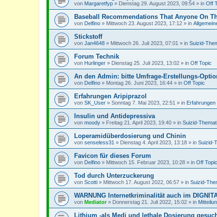
von
Margaretfyp
»
Dienstag 29. August 2023, 09:54
» in
Off 
Baseball Recommendations That Anyone On The
von
Delfino
»
Mittwoch 23. August 2023, 17:12
» in
Allgemein
Stickstoff
von
Jan4648
»
Mittwoch 26. Juli 2023, 07:01
» in
Suizid-Them
Forum Technik
von
Hurlinger
»
Dienstag 25. Juli 2023, 13:02
» in
Off Topic
An den Admin: bitte Umfrage-Erstellungs-Option 
von
Delfino
»
Montag 26. Juni 2023, 16:44
» in
Off Topic
Erfahrungen Aripiprazol
von
SK_User
»
Sonntag 7. Mai 2023, 22:51
» in
Erfahrungen 
Insulin und Antidepressiva
von
moody
»
Freitag 21. April 2023, 19:40
» in
Suizid-Themat
Loperamidüberdosierung und Chinin
von
senseless31
»
Dienstag 4. April 2023, 13:18
» in
Suizid-
Favicon für dieses Forum
von
Delfino
»
Mittwoch 15. Februar 2023, 10:28
» in
Off Topi
Tod durch Unterzuckerung
von
Scotti
»
Mittwoch 17. August 2022, 06:57
» in
Suizid-The
WARNUNG Internetkriminalität auch im DIGNI
von
Mediator
»
Donnerstag 21. Juli 2022, 15:02
» in
Mitteilu
Lithium -als Medi und lethale Dosierung gesuc