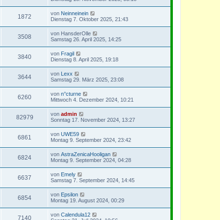
von
Neinneinein
1872
Dienstag 7. Oktober 2025, 21:43
von
HansderOlle
3508
Samstag 26. April 2025, 14:25
von
Fragil
3840
Dienstag 8. April 2025, 19:18
von
Lexx
3644
Samstag 29. März 2025, 23:08
von
n°cturne
6260
Mittwoch 4. Dezember 2024, 10:21
von
admin
82979
Sonntag 17. November 2024, 13:27
von
UWE59
6861
Montag 9. September 2024, 23:42
von
AstraZenicaHooligan
6824
Montag 9. September 2024, 04:28
von
Emely
6637
Samstag 7. September 2024, 14:45
von
Epsilon
6854
Montag 19. August 2024, 00:29
von
Calendula12
7140