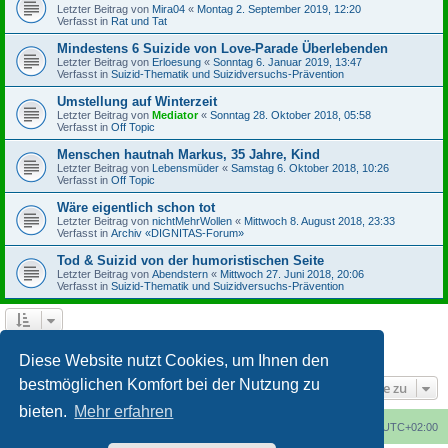
Letzter Beitrag von
Mira04
«
Montag 2. September 2019, 12:20
Verfasst in
Rat und Tat
Mindestens 6 Suizide von Love-Parade Überlebenden
Letzter Beitrag von
Erloesung
«
Sonntag 6. Januar 2019, 13:47
Verfasst in
Suizid-Thematik und Suizidversuchs-Prävention
Umstellung auf Winterzeit
Letzter Beitrag von
Mediator
«
Sonntag 28. Oktober 2018, 05:58
Verfasst in
Off Topic
Menschen hautnah Markus, 35 Jahre, Kind
Letzter Beitrag von
Lebensmüder
«
Samstag 6. Oktober 2018, 10:26
Verfasst in
Off Topic
Wäre eigentlich schon tot
Letzter Beitrag von
nichtMehrWollen
«
Mittwoch 8. August 2018, 23:33
Verfasst in
Archiv «DIGNITAS-Forum»
Tod & Suizid von der humoristischen Seite
Letzter Beitrag von
Abendstern
«
Mittwoch 27. Juni 2018, 20:06
Verfasst in
Suizid-Thematik und Suizidversuchs-Prävention
1
2
3
4
Nächste
Die Suche ergab 164 Treffer
Diese Website nutzt Cookies, um Ihnen den
bestmöglichen Komfort bei der Nutzung zu
Gehe zu
bieten.
Mehr erfahren
Foren-Übersicht
Alle Cookies löschen
Alle Zeiten sind
UTC+02:00