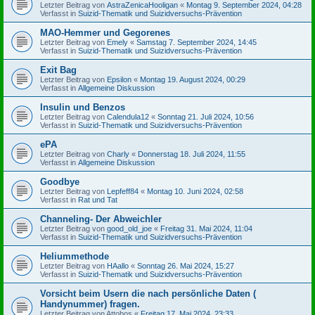
Letzter Beitrag von
AstraZenicaHooligan
«
Montag 9. September 2024, 04:28
Verfasst in
Suizid-Thematik und Suizidversuchs-Prävention
MAO-Hemmer und Gegorenes
Letzter Beitrag von
Emely
«
Samstag 7. September 2024, 14:45
Verfasst in
Suizid-Thematik und Suizidversuchs-Prävention
Exit Bag
Letzter Beitrag von
Epsilon
«
Montag 19. August 2024, 00:29
Verfasst in
Allgemeine Diskussion
Insulin und Benzos
Letzter Beitrag von
Calendula12
«
Sonntag 21. Juli 2024, 10:56
Verfasst in
Suizid-Thematik und Suizidversuchs-Prävention
ePA
Letzter Beitrag von
Charly
«
Donnerstag 18. Juli 2024, 11:55
Verfasst in
Allgemeine Diskussion
Goodbye
Letzter Beitrag von
Lepfeff84
«
Montag 10. Juni 2024, 02:58
Verfasst in
Rat und Tat
Channeling- Der Abweichler
Letzter Beitrag von
good_old_joe
«
Freitag 31. Mai 2024, 11:04
Verfasst in
Suizid-Thematik und Suizidversuchs-Prävention
Heliummethode
Letzter Beitrag von
HAallo
«
Sonntag 26. Mai 2024, 15:27
Verfasst in
Suizid-Thematik und Suizidversuchs-Prävention
Vorsicht beim Usern die nach persönliche Daten (
Handynummer) fragen.
Letzter Beitrag von
Attobos
«
Freitag 17. Mai 2024, 23:33