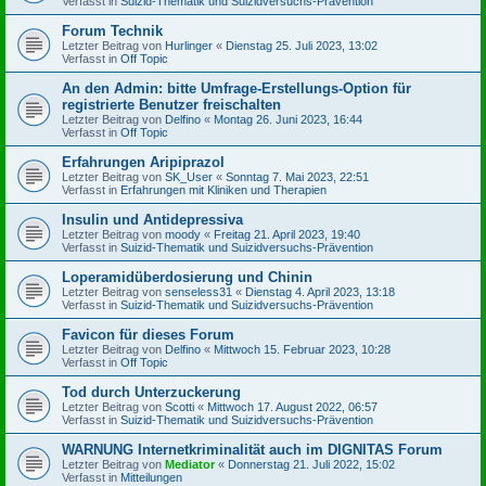
Verfasst in
Suizid-Thematik und Suizidversuchs-Prävention
Forum Technik
Letzter Beitrag von
Hurlinger
«
Dienstag 25. Juli 2023, 13:02
Verfasst in
Off Topic
An den Admin: bitte Umfrage-Erstellungs-Option für
registrierte Benutzer freischalten
Letzter Beitrag von
Delfino
«
Montag 26. Juni 2023, 16:44
Verfasst in
Off Topic
Erfahrungen Aripiprazol
Letzter Beitrag von
SK_User
«
Sonntag 7. Mai 2023, 22:51
Verfasst in
Erfahrungen mit Kliniken und Therapien
Insulin und Antidepressiva
Letzter Beitrag von
moody
«
Freitag 21. April 2023, 19:40
Verfasst in
Suizid-Thematik und Suizidversuchs-Prävention
Loperamidüberdosierung und Chinin
Letzter Beitrag von
senseless31
«
Dienstag 4. April 2023, 13:18
Verfasst in
Suizid-Thematik und Suizidversuchs-Prävention
Favicon für dieses Forum
Letzter Beitrag von
Delfino
«
Mittwoch 15. Februar 2023, 10:28
Verfasst in
Off Topic
Tod durch Unterzuckerung
Letzter Beitrag von
Scotti
«
Mittwoch 17. August 2022, 06:57
Verfasst in
Suizid-Thematik und Suizidversuchs-Prävention
WARNUNG Internetkriminalität auch im DIGNITAS Forum
Letzter Beitrag von
Mediator
«
Donnerstag 21. Juli 2022, 15:02
Verfasst in
Mitteilungen