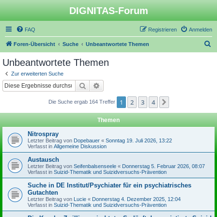
DIGNITAS-Forum
FAQ
Registrieren
Anmelden
S
Foren-Übersicht
Suche
Unbeantwortete Themen
u
Unbeantwortete Themen
c
Zur erweiterten Suche
h
Suche
Erweiterte Suche
e
1
2
3
4
Nächste
Die Suche ergab 164 Treffer
Themen
Nitrospray
Letzter Beitrag von
Dopebauer
«
Sonntag 19. Juli 2026, 13:22
Verfasst in
Allgemeine Diskussion
Austausch
Letzter Beitrag von
Seifenbalsenseele
«
Donnerstag 5. Februar 2026, 08:07
Verfasst in
Suizid-Thematik und Suizidversuchs-Prävention
Suche in DE Institut/Psychiater für ein psychiatrisches
Gutachten
Letzter Beitrag von
Lucie
«
Donnerstag 4. Dezember 2025, 12:04
Verfasst in
Suizid-Thematik und Suizidversuchs-Prävention