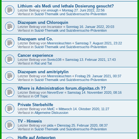
Lithium -als Medi und lethale Dosierung gesucht?
Letzter Beitrag von
enough
«
Montag 27. Juni 2022, 22:56
Verfasst in
Suizid-Thematik und Suizidversuchs-Prävention
Diazepam und Chloroquin
Letzter Beitrag von
Incantator
«
Sonntag 16. Januar 2022, 20:03
Verfasst in
Suizid-Thematik und Suizidversuchs-Prävention
Diazepam und Co.
Letzter Beitrag von
Meeresleuchten
«
Samstag 7. August 2021, 23:22
Verfasst in
Suizid-Thematik und Suizidversuchs-Prävention
Cancer experience
Letzter Beitrag von
Sveto108
«
Samstag 13. Februar 2021, 17:43
Verfasst in
Rat und Tat
Diazepam und amitriptylin
Letzter Beitrag von
Meeresleuchten
«
Freitag 29. Januar 2021, 00:37
Verfasst in
Suizid-Thematik und Suizidversuchs-Prävention
Where is Administration forum.dignitas.ch ??
Letzter Beitrag von
NeverEver
«
Samstag 14. November 2020, 08:16
Verfasst in
Off Topic
Private Sterbehilfe
Letzter Beitrag von
MelC
«
Mittwoch 14. Oktober 2020, 11:27
Verfasst in
Allgemeine Diskussion
TV - Hinweis
Letzter Beitrag von
pida
«
Dienstag 25. Februar 2020, 08:37
Verfasst in
Suizid-Thematik und Suizidversuchs-Prävention
Hoffe auf Antworten