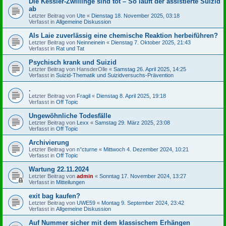
Die Kessler-Zwillinge sind tot – So läuft der assistierte Suizid
ab
Letzter Beitrag von
Ute
«
Dienstag 18. November 2025, 03:18
Verfasst in
Allgemeine Diskussion
Als Laie zuverlässig eine chemische Reaktion herbeiführen?
Letzter Beitrag von
Neinneinein
«
Dienstag 7. Oktober 2025, 21:43
Verfasst in
Rat und Tat
Psychisch krank und Suizid
Letzter Beitrag von
HansderOlle
«
Samstag 26. April 2025, 14:25
Verfasst in
Suizid-Thematik und Suizidversuchs-Prävention
.
Letzter Beitrag von
Fragil
«
Dienstag 8. April 2025, 19:18
Verfasst in
Off Topic
Ungewöhnliche Todesfälle
Letzter Beitrag von
Lexx
«
Samstag 29. März 2025, 23:08
Verfasst in
Off Topic
Archivierung
Letzter Beitrag von
n°cturne
«
Mittwoch 4. Dezember 2024, 10:21
Verfasst in
Off Topic
Wartung 22.11.2024
Letzter Beitrag von
admin
«
Sonntag 17. November 2024, 13:27
Verfasst in
Mitteilungen
exit bag kaufen?
Letzter Beitrag von
UWE59
«
Montag 9. September 2024, 23:42
Verfasst in
Allgemeine Diskussion
Auf Nummer sicher mit dem klassischem Erhängen