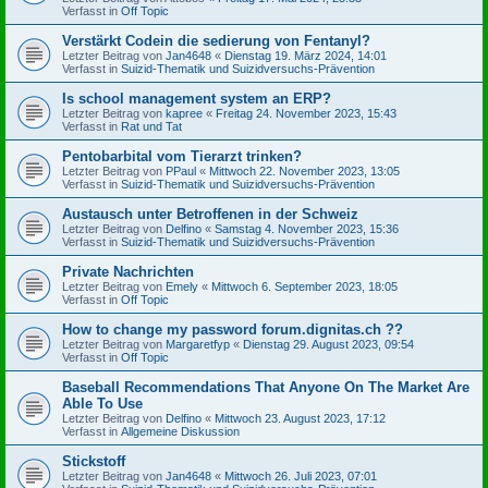
Verfasst in
Off Topic
Verstärkt Codein die sedierung von Fentanyl?
Letzter Beitrag von
Jan4648
«
Dienstag 19. März 2024, 14:01
Verfasst in
Suizid-Thematik und Suizidversuchs-Prävention
Is school management system an ERP?
Letzter Beitrag von
kapree
«
Freitag 24. November 2023, 15:43
Verfasst in
Rat und Tat
Pentobarbital vom Tierarzt trinken?
Letzter Beitrag von
PPaul
«
Mittwoch 22. November 2023, 13:05
Verfasst in
Suizid-Thematik und Suizidversuchs-Prävention
Austausch unter Betroffenen in der Schweiz
Letzter Beitrag von
Delfino
«
Samstag 4. November 2023, 15:36
Verfasst in
Suizid-Thematik und Suizidversuchs-Prävention
Private Nachrichten
Letzter Beitrag von
Emely
«
Mittwoch 6. September 2023, 18:05
Verfasst in
Off Topic
How to change my password forum.dignitas.ch ??
Letzter Beitrag von
Margaretfyp
«
Dienstag 29. August 2023, 09:54
Verfasst in
Off Topic
Baseball Recommendations That Anyone On The Market Are
Able To Use
Letzter Beitrag von
Delfino
«
Mittwoch 23. August 2023, 17:12
Verfasst in
Allgemeine Diskussion
Stickstoff
Letzter Beitrag von
Jan4648
«
Mittwoch 26. Juli 2023, 07:01