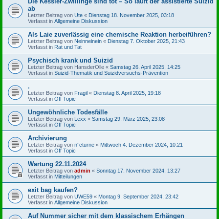
Die Kessler-Zwillinge sind tot – So läuft der assistierte Suizid
ab
Letzter Beitrag von
Ute
«
Dienstag 18. November 2025, 03:18
Verfasst in
Allgemeine Diskussion
Als Laie zuverlässig eine chemische Reaktion herbeiführen?
Letzter Beitrag von
Neinneinein
«
Dienstag 7. Oktober 2025, 21:43
Verfasst in
Rat und Tat
Psychisch krank und Suizid
Letzter Beitrag von
HansderOlle
«
Samstag 26. April 2025, 14:25
Verfasst in
Suizid-Thematik und Suizidversuchs-Prävention
.
Letzter Beitrag von
Fragil
«
Dienstag 8. April 2025, 19:18
Verfasst in
Off Topic
Ungewöhnliche Todesfälle
Letzter Beitrag von
Lexx
«
Samstag 29. März 2025, 23:08
Verfasst in
Off Topic
Archivierung
Letzter Beitrag von
n°cturne
«
Mittwoch 4. Dezember 2024, 10:21
Verfasst in
Off Topic
Wartung 22.11.2024
Letzter Beitrag von
admin
«
Sonntag 17. November 2024, 13:27
Verfasst in
Mitteilungen
exit bag kaufen?
Letzter Beitrag von
UWE59
«
Montag 9. September 2024, 23:42
Verfasst in
Allgemeine Diskussion
Auf Nummer sicher mit dem klassischem Erhängen