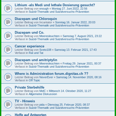
Lithium -als Medi und lethale Dosierung gesucht?
Letzter Beitrag von
enough
«
Montag 27. Juni 2022, 22:56
Verfasst in
Suizid-Thematik und Suizidversuchs-Prävention
Diazepam und Chloroquin
Letzter Beitrag von
Incantator
«
Sonntag 16. Januar 2022, 20:03
Verfasst in
Suizid-Thematik und Suizidversuchs-Prävention
Diazepam und Co.
Letzter Beitrag von
Meeresleuchten
«
Samstag 7. August 2021, 23:22
Verfasst in
Suizid-Thematik und Suizidversuchs-Prävention
Cancer experience
Letzter Beitrag von
Sveto108
«
Samstag 13. Februar 2021, 17:43
Verfasst in
Rat und Tat
Diazepam und amitriptylin
Letzter Beitrag von
Meeresleuchten
«
Freitag 29. Januar 2021, 00:37
Verfasst in
Suizid-Thematik und Suizidversuchs-Prävention
Where is Administration forum.dignitas.ch ??
Letzter Beitrag von
NeverEver
«
Samstag 14. November 2020, 08:16
Verfasst in
Off Topic
Private Sterbehilfe
Letzter Beitrag von
MelC
«
Mittwoch 14. Oktober 2020, 11:27
Verfasst in
Allgemeine Diskussion
TV - Hinweis
Letzter Beitrag von
pida
«
Dienstag 25. Februar 2020, 08:37
Verfasst in
Suizid-Thematik und Suizidversuchs-Prävention
Hoffe auf Antworten