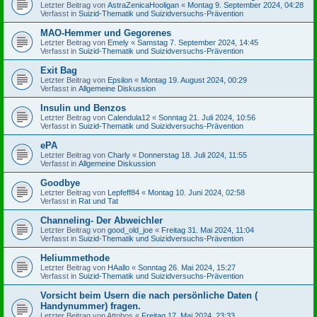
Letzter Beitrag von
AstraZenicaHooligan
«
Montag 9. September 2024, 04:28
Verfasst in
Suizid-Thematik und Suizidversuchs-Prävention
MAO-Hemmer und Gegorenes
Letzter Beitrag von
Emely
«
Samstag 7. September 2024, 14:45
Verfasst in
Suizid-Thematik und Suizidversuchs-Prävention
Exit Bag
Letzter Beitrag von
Epsilon
«
Montag 19. August 2024, 00:29
Verfasst in
Allgemeine Diskussion
Insulin und Benzos
Letzter Beitrag von
Calendula12
«
Sonntag 21. Juli 2024, 10:56
Verfasst in
Suizid-Thematik und Suizidversuchs-Prävention
ePA
Letzter Beitrag von
Charly
«
Donnerstag 18. Juli 2024, 11:55
Verfasst in
Allgemeine Diskussion
Goodbye
Letzter Beitrag von
Lepfeff84
«
Montag 10. Juni 2024, 02:58
Verfasst in
Rat und Tat
Channeling- Der Abweichler
Letzter Beitrag von
good_old_joe
«
Freitag 31. Mai 2024, 11:04
Verfasst in
Suizid-Thematik und Suizidversuchs-Prävention
Heliummethode
Letzter Beitrag von
HAallo
«
Sonntag 26. Mai 2024, 15:27
Verfasst in
Suizid-Thematik und Suizidversuchs-Prävention
Vorsicht beim Usern die nach persönliche Daten (
Handynummer) fragen.
Letzter Beitrag von
Attobos
«
Freitag 17. Mai 2024, 23:33