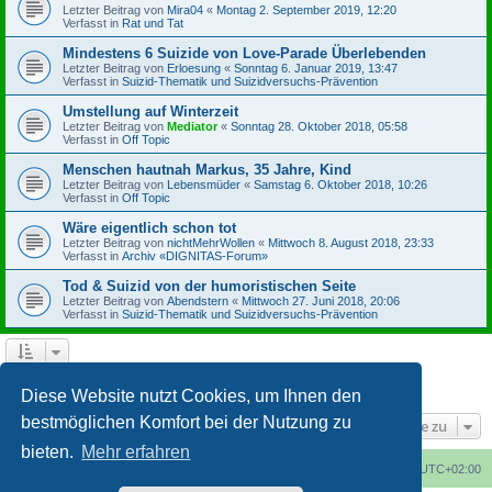
Letzter Beitrag von
Mira04
«
Montag 2. September 2019, 12:20
Verfasst in
Rat und Tat
Mindestens 6 Suizide von Love-Parade Überlebenden
Letzter Beitrag von
Erloesung
«
Sonntag 6. Januar 2019, 13:47
Verfasst in
Suizid-Thematik und Suizidversuchs-Prävention
Umstellung auf Winterzeit
Letzter Beitrag von
Mediator
«
Sonntag 28. Oktober 2018, 05:58
Verfasst in
Off Topic
Menschen hautnah Markus, 35 Jahre, Kind
Letzter Beitrag von
Lebensmüder
«
Samstag 6. Oktober 2018, 10:26
Verfasst in
Off Topic
Wäre eigentlich schon tot
Letzter Beitrag von
nichtMehrWollen
«
Mittwoch 8. August 2018, 23:33
Verfasst in
Archiv «DIGNITAS-Forum»
Tod & Suizid von der humoristischen Seite
Letzter Beitrag von
Abendstern
«
Mittwoch 27. Juni 2018, 20:06
Verfasst in
Suizid-Thematik und Suizidversuchs-Prävention
1
2
3
4
Nächste
Die Suche ergab 164 Treffer
Diese Website nutzt Cookies, um Ihnen den
bestmöglichen Komfort bei der Nutzung zu
Gehe zu
bieten.
Mehr erfahren
Foren-Übersicht
Alle Cookies löschen
Alle Zeiten sind
UTC+02:00