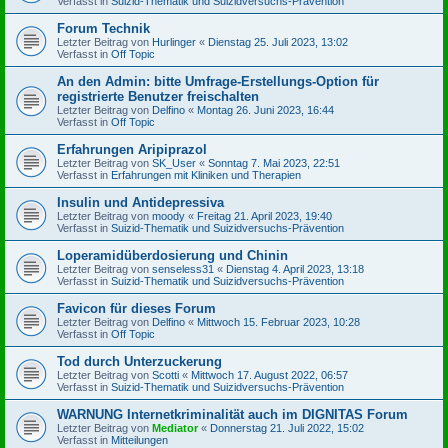
Verfasst in
Suizid-Thematik und Suizidversuchs-Prävention
Forum Technik
Letzter Beitrag von
Hurlinger
«
Dienstag 25. Juli 2023, 13:02
Verfasst in
Off Topic
An den Admin: bitte Umfrage-Erstellungs-Option für
registrierte Benutzer freischalten
Letzter Beitrag von
Delfino
«
Montag 26. Juni 2023, 16:44
Verfasst in
Off Topic
Erfahrungen Aripiprazol
Letzter Beitrag von
SK_User
«
Sonntag 7. Mai 2023, 22:51
Verfasst in
Erfahrungen mit Kliniken und Therapien
Insulin und Antidepressiva
Letzter Beitrag von
moody
«
Freitag 21. April 2023, 19:40
Verfasst in
Suizid-Thematik und Suizidversuchs-Prävention
Loperamidüberdosierung und Chinin
Letzter Beitrag von
senseless31
«
Dienstag 4. April 2023, 13:18
Verfasst in
Suizid-Thematik und Suizidversuchs-Prävention
Favicon für dieses Forum
Letzter Beitrag von
Delfino
«
Mittwoch 15. Februar 2023, 10:28
Verfasst in
Off Topic
Tod durch Unterzuckerung
Letzter Beitrag von
Scotti
«
Mittwoch 17. August 2022, 06:57
Verfasst in
Suizid-Thematik und Suizidversuchs-Prävention
WARNUNG Internetkriminalität auch im DIGNITAS Forum
Letzter Beitrag von
Mediator
«
Donnerstag 21. Juli 2022, 15:02
Verfasst in
Mitteilungen