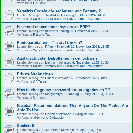
Verfasst in
Off Topic
Verstärkt Codein die sedierung von Fentanyl?
Letzter Beitrag von
Jan4648
«
Dienstag 19. März 2024, 14:01
Verfasst in
Suizid-Thematik und Suizidversuchs-Prävention
Is school management system an ERP?
Letzter Beitrag von
kapree
«
Freitag 24. November 2023, 15:43
Verfasst in
Rat und Tat
Pentobarbital vom Tierarzt trinken?
Letzter Beitrag von
PPaul
«
Mittwoch 22. November 2023, 13:05
Verfasst in
Suizid-Thematik und Suizidversuchs-Prävention
Austausch unter Betroffenen in der Schweiz
Letzter Beitrag von
Delfino
«
Samstag 4. November 2023, 15:36
Verfasst in
Suizid-Thematik und Suizidversuchs-Prävention
Private Nachrichten
Letzter Beitrag von
Emely
«
Mittwoch 6. September 2023, 18:05
Verfasst in
Off Topic
How to change my password forum.dignitas.ch ??
Letzter Beitrag von
Margaretfyp
«
Dienstag 29. August 2023, 09:54
Verfasst in
Off Topic
Baseball Recommendations That Anyone On The Market Are
Able To Use
Letzter Beitrag von
Delfino
«
Mittwoch 23. August 2023, 17:12
Verfasst in
Allgemeine Diskussion
Stickstoff
Letzter Beitrag von
Jan4648
«
Mittwoch 26. Juli 2023, 07:01