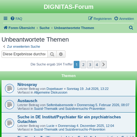
DIGNITAS-Forum
FAQ
Registrieren
Anmelden
S
Foren-Übersicht
Suche
Unbeantwortete Themen
u
Unbeantwortete Themen
c
Zur erweiterten Suche
h
Suche
Erweiterte Suche
e
1
2
3
4
Nächste
Die Suche ergab 164 Treffer
Themen
Nitrospray
Letzter Beitrag von
Dopebauer
«
Sonntag 19. Juli 2026, 13:22
Verfasst in
Allgemeine Diskussion
Austausch
Letzter Beitrag von
Seifenbalsenseele
«
Donnerstag 5. Februar 2026, 08:07
Verfasst in
Suizid-Thematik und Suizidversuchs-Prävention
Suche in DE Institut/Psychiater für ein psychiatrisches
Gutachten
Letzter Beitrag von
Lucie
«
Donnerstag 4. Dezember 2025, 12:04
Verfasst in
Suizid-Thematik und Suizidversuchs-Prävention