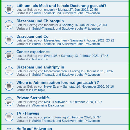
Lithium -als Medi und lethale Dosierung gesucht?
Letzter Beitrag von
enough
«
Montag 27. Juni 2022, 22:56
Verfasst in
Suizid-Thematik und Suizidversuchs-Prävention
Diazepam und Chloroquin
Letzter Beitrag von
Incantator
«
Sonntag 16. Januar 2022, 20:03
Verfasst in
Suizid-Thematik und Suizidversuchs-Prävention
Diazepam und Co.
Letzter Beitrag von
Meeresleuchten
«
Samstag 7. August 2021, 23:22
Verfasst in
Suizid-Thematik und Suizidversuchs-Prävention
Cancer experience
Letzter Beitrag von
Sveto108
«
Samstag 13. Februar 2021, 17:43
Verfasst in
Rat und Tat
Diazepam und amitriptylin
Letzter Beitrag von
Meeresleuchten
«
Freitag 29. Januar 2021, 00:37
Verfasst in
Suizid-Thematik und Suizidversuchs-Prävention
Where is Administration forum.dignitas.ch ??
Letzter Beitrag von
NeverEver
«
Samstag 14. November 2020, 08:16
Verfasst in
Off Topic
Private Sterbehilfe
Letzter Beitrag von
MelC
«
Mittwoch 14. Oktober 2020, 11:27
Verfasst in
Allgemeine Diskussion
TV - Hinweis
Letzter Beitrag von
pida
«
Dienstag 25. Februar 2020, 08:37
Verfasst in
Suizid-Thematik und Suizidversuchs-Prävention
Hoffe auf Antworten