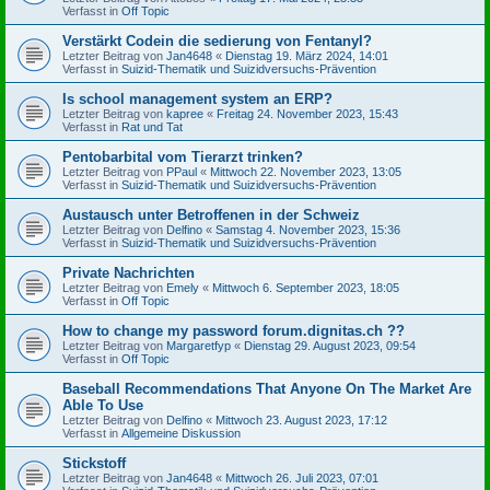
Verfasst in
Off Topic
Verstärkt Codein die sedierung von Fentanyl?
Letzter Beitrag von
Jan4648
«
Dienstag 19. März 2024, 14:01
Verfasst in
Suizid-Thematik und Suizidversuchs-Prävention
Is school management system an ERP?
Letzter Beitrag von
kapree
«
Freitag 24. November 2023, 15:43
Verfasst in
Rat und Tat
Pentobarbital vom Tierarzt trinken?
Letzter Beitrag von
PPaul
«
Mittwoch 22. November 2023, 13:05
Verfasst in
Suizid-Thematik und Suizidversuchs-Prävention
Austausch unter Betroffenen in der Schweiz
Letzter Beitrag von
Delfino
«
Samstag 4. November 2023, 15:36
Verfasst in
Suizid-Thematik und Suizidversuchs-Prävention
Private Nachrichten
Letzter Beitrag von
Emely
«
Mittwoch 6. September 2023, 18:05
Verfasst in
Off Topic
How to change my password forum.dignitas.ch ??
Letzter Beitrag von
Margaretfyp
«
Dienstag 29. August 2023, 09:54
Verfasst in
Off Topic
Baseball Recommendations That Anyone On The Market Are
Able To Use
Letzter Beitrag von
Delfino
«
Mittwoch 23. August 2023, 17:12
Verfasst in
Allgemeine Diskussion
Stickstoff
Letzter Beitrag von
Jan4648
«
Mittwoch 26. Juli 2023, 07:01