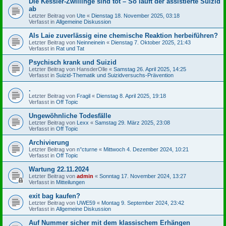
Die Kessler-Zwillinge sind tot – So läuft der assistierte Suizid
ab
Letzter Beitrag von
Ute
«
Dienstag 18. November 2025, 03:18
Verfasst in
Allgemeine Diskussion
Als Laie zuverlässig eine chemische Reaktion herbeiführen?
Letzter Beitrag von
Neinneinein
«
Dienstag 7. Oktober 2025, 21:43
Verfasst in
Rat und Tat
Psychisch krank und Suizid
Letzter Beitrag von
HansderOlle
«
Samstag 26. April 2025, 14:25
Verfasst in
Suizid-Thematik und Suizidversuchs-Prävention
.
Letzter Beitrag von
Fragil
«
Dienstag 8. April 2025, 19:18
Verfasst in
Off Topic
Ungewöhnliche Todesfälle
Letzter Beitrag von
Lexx
«
Samstag 29. März 2025, 23:08
Verfasst in
Off Topic
Archivierung
Letzter Beitrag von
n°cturne
«
Mittwoch 4. Dezember 2024, 10:21
Verfasst in
Off Topic
Wartung 22.11.2024
Letzter Beitrag von
admin
«
Sonntag 17. November 2024, 13:27
Verfasst in
Mitteilungen
exit bag kaufen?
Letzter Beitrag von
UWE59
«
Montag 9. September 2024, 23:42
Verfasst in
Allgemeine Diskussion
Auf Nummer sicher mit dem klassischem Erhängen