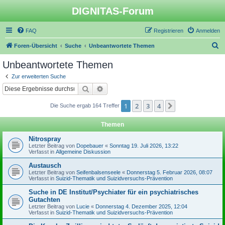
DIGNITAS-Forum
FAQ
Registrieren
Anmelden
S
Foren-Übersicht
Suche
Unbeantwortete Themen
u
Unbeantwortete Themen
c
Zur erweiterten Suche
h
Suche
Erweiterte Suche
e
1
2
3
4
Nächste
Die Suche ergab 164 Treffer
Themen
Nitrospray
Letzter Beitrag von
Dopebauer
«
Sonntag 19. Juli 2026, 13:22
Verfasst in
Allgemeine Diskussion
Austausch
Letzter Beitrag von
Seifenbalsenseele
«
Donnerstag 5. Februar 2026, 08:07
Verfasst in
Suizid-Thematik und Suizidversuchs-Prävention
Suche in DE Institut/Psychiater für ein psychiatrisches
Gutachten
Letzter Beitrag von
Lucie
«
Donnerstag 4. Dezember 2025, 12:04
Verfasst in
Suizid-Thematik und Suizidversuchs-Prävention