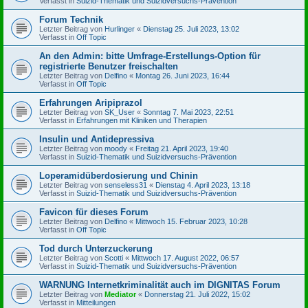
Verfasst in
Suizid-Thematik und Suizidversuchs-Prävention
Forum Technik
Letzter Beitrag von
Hurlinger
«
Dienstag 25. Juli 2023, 13:02
Verfasst in
Off Topic
An den Admin: bitte Umfrage-Erstellungs-Option für
registrierte Benutzer freischalten
Letzter Beitrag von
Delfino
«
Montag 26. Juni 2023, 16:44
Verfasst in
Off Topic
Erfahrungen Aripiprazol
Letzter Beitrag von
SK_User
«
Sonntag 7. Mai 2023, 22:51
Verfasst in
Erfahrungen mit Kliniken und Therapien
Insulin und Antidepressiva
Letzter Beitrag von
moody
«
Freitag 21. April 2023, 19:40
Verfasst in
Suizid-Thematik und Suizidversuchs-Prävention
Loperamidüberdosierung und Chinin
Letzter Beitrag von
senseless31
«
Dienstag 4. April 2023, 13:18
Verfasst in
Suizid-Thematik und Suizidversuchs-Prävention
Favicon für dieses Forum
Letzter Beitrag von
Delfino
«
Mittwoch 15. Februar 2023, 10:28
Verfasst in
Off Topic
Tod durch Unterzuckerung
Letzter Beitrag von
Scotti
«
Mittwoch 17. August 2022, 06:57
Verfasst in
Suizid-Thematik und Suizidversuchs-Prävention
WARNUNG Internetkriminalität auch im DIGNITAS Forum
Letzter Beitrag von
Mediator
«
Donnerstag 21. Juli 2022, 15:02
Verfasst in
Mitteilungen