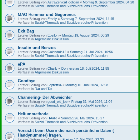
Letzter Beitrag von
AstraZenicaHooligan
«
Montag 9. September 2024, 04:28
Verfasst in
Suizid-Thematik und Suizidversuchs-Prävention
MAO-Hemmer und Gegorenes
Letzter Beitrag von
Emely
«
Samstag 7. September 2024, 14:45
Verfasst in
Suizid-Thematik und Suizidversuchs-Prävention
Exit Bag
Letzter Beitrag von
Epsilon
«
Montag 19. August 2024, 00:29
Verfasst in
Allgemeine Diskussion
Insulin und Benzos
Letzter Beitrag von
Calendula12
«
Sonntag 21. Juli 2024, 10:56
Verfasst in
Suizid-Thematik und Suizidversuchs-Prävention
ePA
Letzter Beitrag von
Charly
«
Donnerstag 18. Juli 2024, 11:55
Verfasst in
Allgemeine Diskussion
Goodbye
Letzter Beitrag von
Lepfeff84
«
Montag 10. Juni 2024, 02:58
Verfasst in
Rat und Tat
Channeling- Der Abweichler
Letzter Beitrag von
good_old_joe
«
Freitag 31. Mai 2024, 11:04
Verfasst in
Suizid-Thematik und Suizidversuchs-Prävention
Heliummethode
Letzter Beitrag von
HAallo
«
Sonntag 26. Mai 2024, 15:27
Verfasst in
Suizid-Thematik und Suizidversuchs-Prävention
Vorsicht beim Usern die nach persönliche Daten (
Handynummer) fragen.
Letzter Beitrag von
Attobos
«
Freitag 17. Mai 2024, 23:33