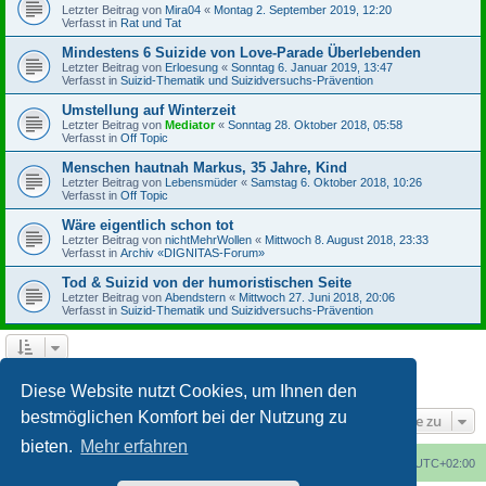
Letzter Beitrag von
Mira04
«
Montag 2. September 2019, 12:20
Verfasst in
Rat und Tat
Mindestens 6 Suizide von Love-Parade Überlebenden
Letzter Beitrag von
Erloesung
«
Sonntag 6. Januar 2019, 13:47
Verfasst in
Suizid-Thematik und Suizidversuchs-Prävention
Umstellung auf Winterzeit
Letzter Beitrag von
Mediator
«
Sonntag 28. Oktober 2018, 05:58
Verfasst in
Off Topic
Menschen hautnah Markus, 35 Jahre, Kind
Letzter Beitrag von
Lebensmüder
«
Samstag 6. Oktober 2018, 10:26
Verfasst in
Off Topic
Wäre eigentlich schon tot
Letzter Beitrag von
nichtMehrWollen
«
Mittwoch 8. August 2018, 23:33
Verfasst in
Archiv «DIGNITAS-Forum»
Tod & Suizid von der humoristischen Seite
Letzter Beitrag von
Abendstern
«
Mittwoch 27. Juni 2018, 20:06
Verfasst in
Suizid-Thematik und Suizidversuchs-Prävention
1
2
3
4
Nächste
Die Suche ergab 164 Treffer
Diese Website nutzt Cookies, um Ihnen den
bestmöglichen Komfort bei der Nutzung zu
Gehe zu
bieten.
Mehr erfahren
Foren-Übersicht
Alle Cookies löschen
Alle Zeiten sind
UTC+02:00