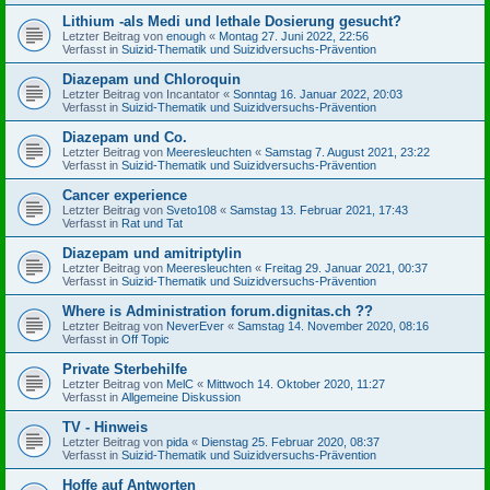
Lithium -als Medi und lethale Dosierung gesucht?
Letzter Beitrag von
enough
«
Montag 27. Juni 2022, 22:56
Verfasst in
Suizid-Thematik und Suizidversuchs-Prävention
Diazepam und Chloroquin
Letzter Beitrag von
Incantator
«
Sonntag 16. Januar 2022, 20:03
Verfasst in
Suizid-Thematik und Suizidversuchs-Prävention
Diazepam und Co.
Letzter Beitrag von
Meeresleuchten
«
Samstag 7. August 2021, 23:22
Verfasst in
Suizid-Thematik und Suizidversuchs-Prävention
Cancer experience
Letzter Beitrag von
Sveto108
«
Samstag 13. Februar 2021, 17:43
Verfasst in
Rat und Tat
Diazepam und amitriptylin
Letzter Beitrag von
Meeresleuchten
«
Freitag 29. Januar 2021, 00:37
Verfasst in
Suizid-Thematik und Suizidversuchs-Prävention
Where is Administration forum.dignitas.ch ??
Letzter Beitrag von
NeverEver
«
Samstag 14. November 2020, 08:16
Verfasst in
Off Topic
Private Sterbehilfe
Letzter Beitrag von
MelC
«
Mittwoch 14. Oktober 2020, 11:27
Verfasst in
Allgemeine Diskussion
TV - Hinweis
Letzter Beitrag von
pida
«
Dienstag 25. Februar 2020, 08:37
Verfasst in
Suizid-Thematik und Suizidversuchs-Prävention
Hoffe auf Antworten