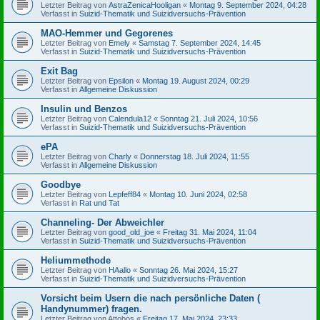
Letzter Beitrag von
AstraZenicaHooligan
«
Montag 9. September 2024, 04:28
Verfasst in
Suizid-Thematik und Suizidversuchs-Prävention
MAO-Hemmer und Gegorenes
Letzter Beitrag von
Emely
«
Samstag 7. September 2024, 14:45
Verfasst in
Suizid-Thematik und Suizidversuchs-Prävention
Exit Bag
Letzter Beitrag von
Epsilon
«
Montag 19. August 2024, 00:29
Verfasst in
Allgemeine Diskussion
Insulin und Benzos
Letzter Beitrag von
Calendula12
«
Sonntag 21. Juli 2024, 10:56
Verfasst in
Suizid-Thematik und Suizidversuchs-Prävention
ePA
Letzter Beitrag von
Charly
«
Donnerstag 18. Juli 2024, 11:55
Verfasst in
Allgemeine Diskussion
Goodbye
Letzter Beitrag von
Lepfeff84
«
Montag 10. Juni 2024, 02:58
Verfasst in
Rat und Tat
Channeling- Der Abweichler
Letzter Beitrag von
good_old_joe
«
Freitag 31. Mai 2024, 11:04
Verfasst in
Suizid-Thematik und Suizidversuchs-Prävention
Heliummethode
Letzter Beitrag von
HAallo
«
Sonntag 26. Mai 2024, 15:27
Verfasst in
Suizid-Thematik und Suizidversuchs-Prävention
Vorsicht beim Usern die nach persönliche Daten (
Handynummer) fragen.
Letzter Beitrag von
Attobos
«
Freitag 17. Mai 2024, 23:33