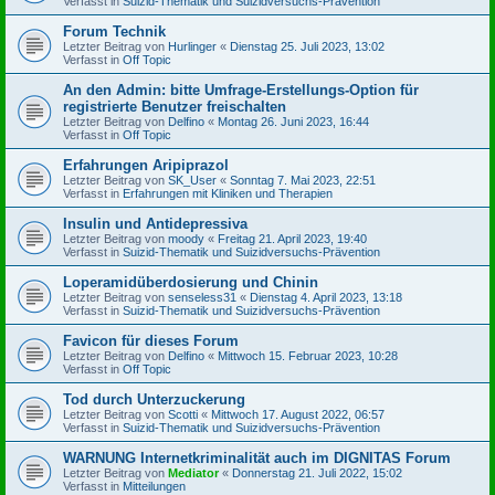
Verfasst in
Suizid-Thematik und Suizidversuchs-Prävention
Forum Technik
Letzter Beitrag von
Hurlinger
«
Dienstag 25. Juli 2023, 13:02
Verfasst in
Off Topic
An den Admin: bitte Umfrage-Erstellungs-Option für
registrierte Benutzer freischalten
Letzter Beitrag von
Delfino
«
Montag 26. Juni 2023, 16:44
Verfasst in
Off Topic
Erfahrungen Aripiprazol
Letzter Beitrag von
SK_User
«
Sonntag 7. Mai 2023, 22:51
Verfasst in
Erfahrungen mit Kliniken und Therapien
Insulin und Antidepressiva
Letzter Beitrag von
moody
«
Freitag 21. April 2023, 19:40
Verfasst in
Suizid-Thematik und Suizidversuchs-Prävention
Loperamidüberdosierung und Chinin
Letzter Beitrag von
senseless31
«
Dienstag 4. April 2023, 13:18
Verfasst in
Suizid-Thematik und Suizidversuchs-Prävention
Favicon für dieses Forum
Letzter Beitrag von
Delfino
«
Mittwoch 15. Februar 2023, 10:28
Verfasst in
Off Topic
Tod durch Unterzuckerung
Letzter Beitrag von
Scotti
«
Mittwoch 17. August 2022, 06:57
Verfasst in
Suizid-Thematik und Suizidversuchs-Prävention
WARNUNG Internetkriminalität auch im DIGNITAS Forum
Letzter Beitrag von
Mediator
«
Donnerstag 21. Juli 2022, 15:02
Verfasst in
Mitteilungen