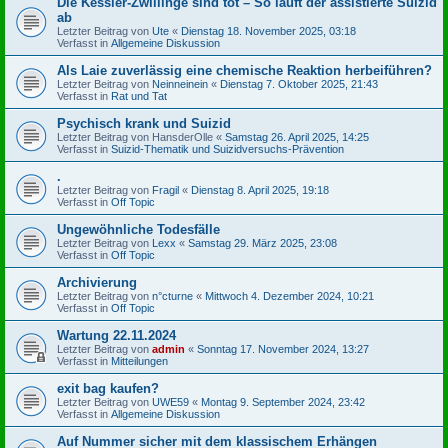
Die Kessler-Zwillinge sind tot – So läuft der assistierte Suizid
ab
Letzter Beitrag von
Ute
«
Dienstag 18. November 2025, 03:18
Verfasst in
Allgemeine Diskussion
Als Laie zuverlässig eine chemische Reaktion herbeiführen?
Letzter Beitrag von
Neinneinein
«
Dienstag 7. Oktober 2025, 21:43
Verfasst in
Rat und Tat
Psychisch krank und Suizid
Letzter Beitrag von
HansderOlle
«
Samstag 26. April 2025, 14:25
Verfasst in
Suizid-Thematik und Suizidversuchs-Prävention
.
Letzter Beitrag von
Fragil
«
Dienstag 8. April 2025, 19:18
Verfasst in
Off Topic
Ungewöhnliche Todesfälle
Letzter Beitrag von
Lexx
«
Samstag 29. März 2025, 23:08
Verfasst in
Off Topic
Archivierung
Letzter Beitrag von
n°cturne
«
Mittwoch 4. Dezember 2024, 10:21
Verfasst in
Off Topic
Wartung 22.11.2024
Letzter Beitrag von
admin
«
Sonntag 17. November 2024, 13:27
Verfasst in
Mitteilungen
exit bag kaufen?
Letzter Beitrag von
UWE59
«
Montag 9. September 2024, 23:42
Verfasst in
Allgemeine Diskussion
Auf Nummer sicher mit dem klassischem Erhängen