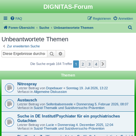
DIGNITAS-Forum
FAQ
Registrieren
Anmelden
S
Foren-Übersicht
Suche
Unbeantwortete Themen
u
Unbeantwortete Themen
c
Zur erweiterten Suche
h
Suche
Erweiterte Suche
e
1
2
3
4
Nächste
Die Suche ergab 164 Treffer
Themen
Nitrospray
Letzter Beitrag von
Dopebauer
«
Sonntag 19. Juli 2026, 13:22
Verfasst in
Allgemeine Diskussion
Austausch
Letzter Beitrag von
Seifenbalsenseele
«
Donnerstag 5. Februar 2026, 08:07
Verfasst in
Suizid-Thematik und Suizidversuchs-Prävention
Suche in DE Institut/Psychiater für ein psychiatrisches
Gutachten
Letzter Beitrag von
Lucie
«
Donnerstag 4. Dezember 2025, 12:04
Verfasst in
Suizid-Thematik und Suizidversuchs-Prävention