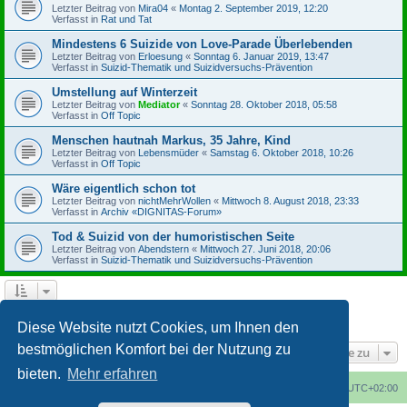
Letzter Beitrag von
Mira04
«
Montag 2. September 2019, 12:20
Verfasst in
Rat und Tat
Mindestens 6 Suizide von Love-Parade Überlebenden
Letzter Beitrag von
Erloesung
«
Sonntag 6. Januar 2019, 13:47
Verfasst in
Suizid-Thematik und Suizidversuchs-Prävention
Umstellung auf Winterzeit
Letzter Beitrag von
Mediator
«
Sonntag 28. Oktober 2018, 05:58
Verfasst in
Off Topic
Menschen hautnah Markus, 35 Jahre, Kind
Letzter Beitrag von
Lebensmüder
«
Samstag 6. Oktober 2018, 10:26
Verfasst in
Off Topic
Wäre eigentlich schon tot
Letzter Beitrag von
nichtMehrWollen
«
Mittwoch 8. August 2018, 23:33
Verfasst in
Archiv «DIGNITAS-Forum»
Tod & Suizid von der humoristischen Seite
Letzter Beitrag von
Abendstern
«
Mittwoch 27. Juni 2018, 20:06
Verfasst in
Suizid-Thematik und Suizidversuchs-Prävention
1
2
3
4
Nächste
Die Suche ergab 164 Treffer
Diese Website nutzt Cookies, um Ihnen den
bestmöglichen Komfort bei der Nutzung zu
Gehe zu
bieten.
Mehr erfahren
Foren-Übersicht
Alle Cookies löschen
Alle Zeiten sind
UTC+02:00