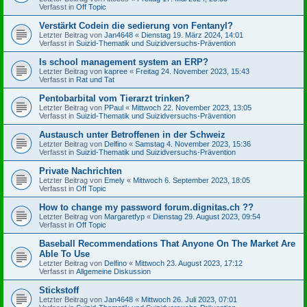
Verfasst in
Off Topic
Verstärkt Codein die sedierung von Fentanyl?
Letzter Beitrag von
Jan4648
«
Dienstag 19. März 2024, 14:01
Verfasst in
Suizid-Thematik und Suizidversuchs-Prävention
Is school management system an ERP?
Letzter Beitrag von
kapree
«
Freitag 24. November 2023, 15:43
Verfasst in
Rat und Tat
Pentobarbital vom Tierarzt trinken?
Letzter Beitrag von
PPaul
«
Mittwoch 22. November 2023, 13:05
Verfasst in
Suizid-Thematik und Suizidversuchs-Prävention
Austausch unter Betroffenen in der Schweiz
Letzter Beitrag von
Delfino
«
Samstag 4. November 2023, 15:36
Verfasst in
Suizid-Thematik und Suizidversuchs-Prävention
Private Nachrichten
Letzter Beitrag von
Emely
«
Mittwoch 6. September 2023, 18:05
Verfasst in
Off Topic
How to change my password forum.dignitas.ch ??
Letzter Beitrag von
Margaretfyp
«
Dienstag 29. August 2023, 09:54
Verfasst in
Off Topic
Baseball Recommendations That Anyone On The Market Are
Able To Use
Letzter Beitrag von
Delfino
«
Mittwoch 23. August 2023, 17:12
Verfasst in
Allgemeine Diskussion
Stickstoff
Letzter Beitrag von
Jan4648
«
Mittwoch 26. Juli 2023, 07:01