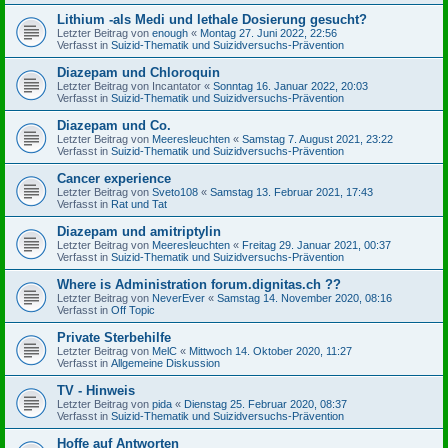
Lithium -als Medi und lethale Dosierung gesucht?
Letzter Beitrag von
enough
«
Montag 27. Juni 2022, 22:56
Verfasst in
Suizid-Thematik und Suizidversuchs-Prävention
Diazepam und Chloroquin
Letzter Beitrag von
Incantator
«
Sonntag 16. Januar 2022, 20:03
Verfasst in
Suizid-Thematik und Suizidversuchs-Prävention
Diazepam und Co.
Letzter Beitrag von
Meeresleuchten
«
Samstag 7. August 2021, 23:22
Verfasst in
Suizid-Thematik und Suizidversuchs-Prävention
Cancer experience
Letzter Beitrag von
Sveto108
«
Samstag 13. Februar 2021, 17:43
Verfasst in
Rat und Tat
Diazepam und amitriptylin
Letzter Beitrag von
Meeresleuchten
«
Freitag 29. Januar 2021, 00:37
Verfasst in
Suizid-Thematik und Suizidversuchs-Prävention
Where is Administration forum.dignitas.ch ??
Letzter Beitrag von
NeverEver
«
Samstag 14. November 2020, 08:16
Verfasst in
Off Topic
Private Sterbehilfe
Letzter Beitrag von
MelC
«
Mittwoch 14. Oktober 2020, 11:27
Verfasst in
Allgemeine Diskussion
TV - Hinweis
Letzter Beitrag von
pida
«
Dienstag 25. Februar 2020, 08:37
Verfasst in
Suizid-Thematik und Suizidversuchs-Prävention
Hoffe auf Antworten