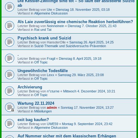
Die Kessler-Zwillinge sind tot – So läuft der assistierte Suizid
ab
Letzter Beitrag von
Ute
«
Dienstag 18. November 2025, 03:18
Verfasst in
Allgemeine Diskussion
Als Laie zuverlässig eine chemische Reaktion herbeiführen?
Letzter Beitrag von
Neinneinein
«
Dienstag 7. Oktober 2025, 21:43
Verfasst in
Rat und Tat
Psychisch krank und Suizid
Letzter Beitrag von
HansderOlle
«
Samstag 26. April 2025, 14:25
Verfasst in
Suizid-Thematik und Suizidversuchs-Prävention
.
Letzter Beitrag von
Fragil
«
Dienstag 8. April 2025, 19:18
Verfasst in
Off Topic
Ungewöhnliche Todesfälle
Letzter Beitrag von
Lexx
«
Samstag 29. März 2025, 23:08
Verfasst in
Off Topic
Archivierung
Letzter Beitrag von
n°cturne
«
Mittwoch 4. Dezember 2024, 10:21
Verfasst in
Off Topic
Wartung 22.11.2024
Letzter Beitrag von
admin
«
Sonntag 17. November 2024, 13:27
Verfasst in
Mitteilungen
exit bag kaufen?
Letzter Beitrag von
UWE59
«
Montag 9. September 2024, 23:42
Verfasst in
Allgemeine Diskussion
Auf Nummer sicher mit dem klassischem Erhängen