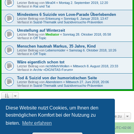
Letzter Beitrag von
Mira04
«
Montag 2. September 2019, 12:20
Verfasst in
Rat und Tat
Mindestens 6 Suizide von Love-Parade Überlebenden
Letzter Beitrag von
Erloesung
«
Sonntag 6. Januar 2019, 13:47
Verfasst in
Suizid-Thematik und Suizidversuchs-Prävention
Umstellung auf Winterzeit
Letzter Beitrag von
Mediator
«
Sonntag 28. Oktober 2018, 05:58
Verfasst in
Off Topic
Menschen hautnah Markus, 35 Jahre, Kind
Letzter Beitrag von
Lebensmüder
«
Samstag 6. Oktober 2018, 10:26
Verfasst in
Off Topic
Wäre eigentlich schon tot
Letzter Beitrag von
nichtMehrWollen
«
Mittwoch 8. August 2018, 23:33
Verfasst in
Archiv «DIGNITAS-Forum»
Tod & Suizid von der humoristischen Seite
Letzter Beitrag von
Abendstern
«
Mittwoch 27. Juni 2018, 20:06
Verfasst in
Suizid-Thematik und Suizidversuchs-Prävention
1
2
3
4
Nächste
Die Suche ergab 164 Treffer
Diese Website nutzt Cookies, um Ihnen den
bestmöglichen Komfort bei der Nutzung zu
Gehe zu
bieten.
Mehr erfahren
Foren-Übersicht
Alle Cookies löschen
Alle Zeiten sind
UTC+02:00