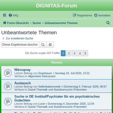
DIGNITAS-Forum
FAQ
Registrieren
Anmelden
S
Foren-Übersicht
Suche
Unbeantwortete Themen
u
Unbeantwortete Themen
c
Zur erweiterten Suche
h
Suche
Erweiterte Suche
e
1
2
3
4
Nächste
Die Suche ergab 164 Treffer
Themen
Nitrospray
Letzter Beitrag von
Dopebauer
«
Sonntag 19. Juli 2026, 13:22
Verfasst in
Allgemeine Diskussion
Austausch
Letzter Beitrag von
Seifenbalsenseele
«
Donnerstag 5. Februar 2026, 08:07
Verfasst in
Suizid-Thematik und Suizidversuchs-Prävention
Suche in DE Institut/Psychiater für ein psychiatrisches
Gutachten
Letzter Beitrag von
Lucie
«
Donnerstag 4. Dezember 2025, 12:04
Verfasst in
Suizid-Thematik und Suizidversuchs-Prävention