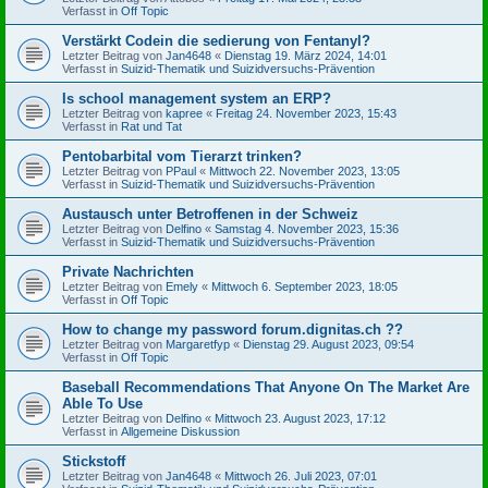
Verfasst in
Off Topic
Verstärkt Codein die sedierung von Fentanyl?
Letzter Beitrag von
Jan4648
«
Dienstag 19. März 2024, 14:01
Verfasst in
Suizid-Thematik und Suizidversuchs-Prävention
Is school management system an ERP?
Letzter Beitrag von
kapree
«
Freitag 24. November 2023, 15:43
Verfasst in
Rat und Tat
Pentobarbital vom Tierarzt trinken?
Letzter Beitrag von
PPaul
«
Mittwoch 22. November 2023, 13:05
Verfasst in
Suizid-Thematik und Suizidversuchs-Prävention
Austausch unter Betroffenen in der Schweiz
Letzter Beitrag von
Delfino
«
Samstag 4. November 2023, 15:36
Verfasst in
Suizid-Thematik und Suizidversuchs-Prävention
Private Nachrichten
Letzter Beitrag von
Emely
«
Mittwoch 6. September 2023, 18:05
Verfasst in
Off Topic
How to change my password forum.dignitas.ch ??
Letzter Beitrag von
Margaretfyp
«
Dienstag 29. August 2023, 09:54
Verfasst in
Off Topic
Baseball Recommendations That Anyone On The Market Are
Able To Use
Letzter Beitrag von
Delfino
«
Mittwoch 23. August 2023, 17:12
Verfasst in
Allgemeine Diskussion
Stickstoff
Letzter Beitrag von
Jan4648
«
Mittwoch 26. Juli 2023, 07:01