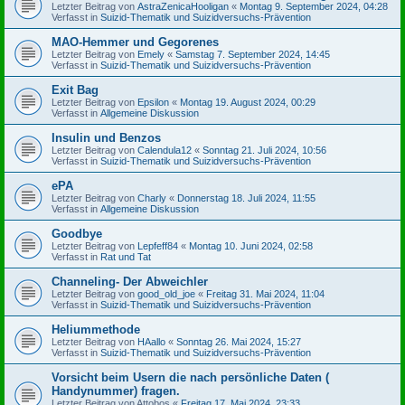
Letzter Beitrag von
AstraZenicaHooligan
«
Montag 9. September 2024, 04:28
Verfasst in
Suizid-Thematik und Suizidversuchs-Prävention
MAO-Hemmer und Gegorenes
Letzter Beitrag von
Emely
«
Samstag 7. September 2024, 14:45
Verfasst in
Suizid-Thematik und Suizidversuchs-Prävention
Exit Bag
Letzter Beitrag von
Epsilon
«
Montag 19. August 2024, 00:29
Verfasst in
Allgemeine Diskussion
Insulin und Benzos
Letzter Beitrag von
Calendula12
«
Sonntag 21. Juli 2024, 10:56
Verfasst in
Suizid-Thematik und Suizidversuchs-Prävention
ePA
Letzter Beitrag von
Charly
«
Donnerstag 18. Juli 2024, 11:55
Verfasst in
Allgemeine Diskussion
Goodbye
Letzter Beitrag von
Lepfeff84
«
Montag 10. Juni 2024, 02:58
Verfasst in
Rat und Tat
Channeling- Der Abweichler
Letzter Beitrag von
good_old_joe
«
Freitag 31. Mai 2024, 11:04
Verfasst in
Suizid-Thematik und Suizidversuchs-Prävention
Heliummethode
Letzter Beitrag von
HAallo
«
Sonntag 26. Mai 2024, 15:27
Verfasst in
Suizid-Thematik und Suizidversuchs-Prävention
Vorsicht beim Usern die nach persönliche Daten (
Handynummer) fragen.
Letzter Beitrag von
Attobos
«
Freitag 17. Mai 2024, 23:33