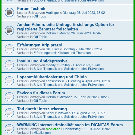
Verfasst in
Suizid-Thematik und Suizidversuchs-Prävention
Forum Technik
Letzter Beitrag von
Hurlinger
«
Dienstag 25. Juli 2023, 13:02
Verfasst in
Off Topic
An den Admin: bitte Umfrage-Erstellungs-Option für
registrierte Benutzer freischalten
Letzter Beitrag von
Delfino
«
Montag 26. Juni 2023, 16:44
Verfasst in
Off Topic
Erfahrungen Aripiprazol
Letzter Beitrag von
SK_User
«
Sonntag 7. Mai 2023, 22:51
Verfasst in
Erfahrungen mit Kliniken und Therapien
Insulin und Antidepressiva
Letzter Beitrag von
moody
«
Freitag 21. April 2023, 19:40
Verfasst in
Suizid-Thematik und Suizidversuchs-Prävention
Loperamidüberdosierung und Chinin
Letzter Beitrag von
senseless31
«
Dienstag 4. April 2023, 13:18
Verfasst in
Suizid-Thematik und Suizidversuchs-Prävention
Favicon für dieses Forum
Letzter Beitrag von
Delfino
«
Mittwoch 15. Februar 2023, 10:28
Verfasst in
Off Topic
Tod durch Unterzuckerung
Letzter Beitrag von
Scotti
«
Mittwoch 17. August 2022, 06:57
Verfasst in
Suizid-Thematik und Suizidversuchs-Prävention
WARNUNG Internetkriminalität auch im DIGNITAS Forum
Letzter Beitrag von
Mediator
«
Donnerstag 21. Juli 2022, 15:02
Verfasst in
Mitteilungen