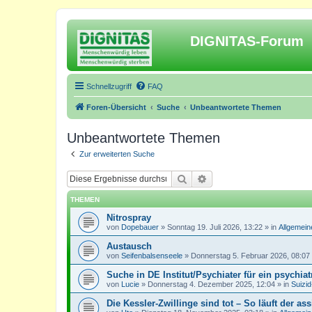
DIGNITAS-Forum
Schnellzugriff
FAQ
Foren-Übersicht
Suche
Unbeantwortete Themen
Unbeantwortete Themen
Zur erweiterten Suche
Suche
Erweiterte Suche
THEMEN
Nitrospray
von
Dopebauer
»
Sonntag 19. Juli 2026, 13:22
» in
Allgemein
Austausch
von
Seifenbalsenseele
»
Donnerstag 5. Februar 2026, 08:07
Suche in DE Institut/Psychiater für ein psychia
von
Lucie
»
Donnerstag 4. Dezember 2025, 12:04
» in
Suizi
Die Kessler-Zwillinge sind tot – So läuft der ass