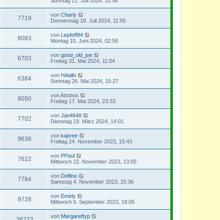
Sonntag 21. Juli 2024, 10:56
von
Charly
7719
Donnerstag 18. Juli 2024, 11:55
von
Lepfeff84
8083
Montag 10. Juni 2024, 02:58
von
good_old_joe
6703
Freitag 31. Mai 2024, 11:04
von
HAallo
6384
Sonntag 26. Mai 2024, 15:27
von
Attobos
8050
Freitag 17. Mai 2024, 23:33
von
Jan4648
7702
Dienstag 19. März 2024, 14:01
von
kapree
9638
Freitag 24. November 2023, 15:43
von
PPaul
7622
Mittwoch 22. November 2023, 13:05
von
Delfino
7784
Samstag 4. November 2023, 15:36
von
Emely
9728
Mittwoch 6. September 2023, 18:05
von
Margaretfyp
26222