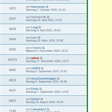
von
Neinneinein
1872
Dienstag 7. Oktober 2025, 21:43
von
HansderOlle
3507
Samstag 26. April 2025, 14:25
von
Fragil
3839
Dienstag 8. April 2025, 19:18
von
Lexx
3644
Samstag 29. März 2025, 23:08
von
n°cturne
6260
Mittwoch 4. Dezember 2024, 10:21
von
admin
82979
Sonntag 17. November 2024, 13:27
von
UWE59
6860
Montag 9. September 2024, 23:42
von
AstraZenicaHooligan
6823
Montag 9. September 2024, 04:28
von
Emely
6637
Samstag 7. September 2024, 14:45
von
Epsilon
6853
Montag 19. August 2024, 00:29
von
Calendula12
7140