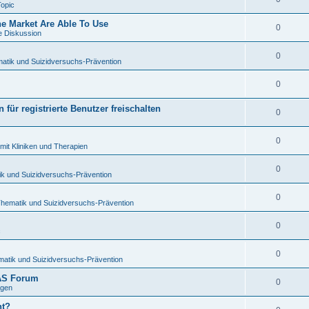
Topic
 Market Are Able To Use
0
e Diskussion
0
atik und Suizidversuchs-Prävention
0
für registrierte Benutzer freischalten
0
0
mit Kliniken und Therapien
0
ik und Suizidversuchs-Prävention
0
Thematik und Suizidversuchs-Prävention
0
c
0
matik und Suizidversuchs-Prävention
TAS Forum
0
ngen
ht?