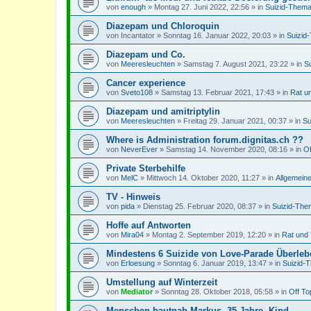
von
enough
»
Montag 27. Juni 2022, 22:56
» in
Suizid-Thema
Diazepam und Chloroquin
von
Incantator
»
Sonntag 16. Januar 2022, 20:03
» in
Suizid
Diazepam und Co.
von
Meeresleuchten
»
Samstag 7. August 2021, 23:22
» in
S
Cancer experience
von
Sveto108
»
Samstag 13. Februar 2021, 17:43
» in
Rat u
Diazepam und amitriptylin
von
Meeresleuchten
»
Freitag 29. Januar 2021, 00:37
» in
Su
Where is Administration forum.dignitas.ch ??
von
NeverEver
»
Samstag 14. November 2020, 08:16
» in
Of
Private Sterbehilfe
von
MelC
»
Mittwoch 14. Oktober 2020, 11:27
» in
Allgemein
TV - Hinweis
von
pida
»
Dienstag 25. Februar 2020, 08:37
» in
Suizid-The
Hoffe auf Antworten
von
Mira04
»
Montag 2. September 2019, 12:20
» in
Rat und 
Mindestens 6 Suizide von Love-Parade Überle
von
Erloesung
»
Sonntag 6. Januar 2019, 13:47
» in
Suizid-
Umstellung auf Winterzeit
von
Mediator
»
Sonntag 28. Oktober 2018, 05:58
» in
Off To
Menschen hautnah Markus, 35 Jahre, Kind