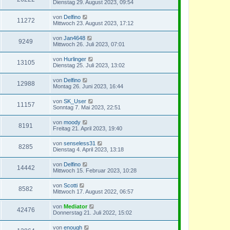
Dienstag 29. August 2023, 09:54
von
Delfino
11272
Mittwoch 23. August 2023, 17:12
von
Jan4648
9249
Mittwoch 26. Juli 2023, 07:01
von
Hurlinger
13105
Dienstag 25. Juli 2023, 13:02
von
Delfino
12988
Montag 26. Juni 2023, 16:44
von
SK_User
11157
Sonntag 7. Mai 2023, 22:51
von
moody
8191
Freitag 21. April 2023, 19:40
von
senseless31
8285
Dienstag 4. April 2023, 13:18
von
Delfino
14442
Mittwoch 15. Februar 2023, 10:28
von
Scotti
8582
Mittwoch 17. August 2022, 06:57
von
Mediator
42476
Donnerstag 21. Juli 2022, 15:02
von
enough