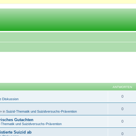
ANTWORTEN
0
e Diskussion
0
» in
Suizid-Thematik und Suizidversuchs-Prävention
trisches Gutachten
0
d-Thematik und Suizidversuchs-Prävention
istierte Suizid ab
0