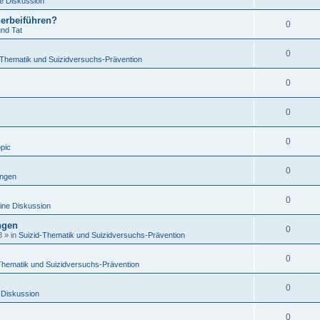
e Diskussion
herbeiführen?
0
und Tat
0
-Thematik und Suizidversuchs-Prävention
0
0
0
opic
0
ungen
0
ine Diskussion
ngen
0
8
» in
Suizid-Thematik und Suizidversuchs-Prävention
0
Thematik und Suizidversuchs-Prävention
0
 Diskussion
0