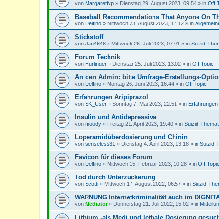
von
Margaretfyp
»
Dienstag 29. August 2023, 09:54
» in
Off 
Baseball Recommendations That Anyone On The
von
Delfino
»
Mittwoch 23. August 2023, 17:12
» in
Allgemein
Stickstoff
von
Jan4648
»
Mittwoch 26. Juli 2023, 07:01
» in
Suizid-Them
Forum Technik
von
Hurlinger
»
Dienstag 25. Juli 2023, 13:02
» in
Off Topic
An den Admin: bitte Umfrage-Erstellungs-Option 
von
Delfino
»
Montag 26. Juni 2023, 16:44
» in
Off Topic
Erfahrungen Aripiprazol
von
SK_User
»
Sonntag 7. Mai 2023, 22:51
» in
Erfahrungen 
Insulin und Antidepressiva
von
moody
»
Freitag 21. April 2023, 19:40
» in
Suizid-Themat
Loperamidüberdosierung und Chinin
von
senseless31
»
Dienstag 4. April 2023, 13:18
» in
Suizid-
Favicon für dieses Forum
von
Delfino
»
Mittwoch 15. Februar 2023, 10:28
» in
Off Topi
Tod durch Unterzuckerung
von
Scotti
»
Mittwoch 17. August 2022, 06:57
» in
Suizid-The
WARNUNG Internetkriminalität auch im DIGNI
von
Mediator
»
Donnerstag 21. Juli 2022, 15:02
» in
Mitteilu
Lithium -als Medi und lethale Dosierung gesuc