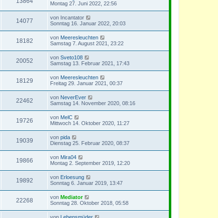
13864
Montag 27. Juni 2022, 22:56
von
Incantator
14077
Sonntag 16. Januar 2022, 20:03
von
Meeresleuchten
18182
Samstag 7. August 2021, 23:22
von
Sveto108
20052
Samstag 13. Februar 2021, 17:43
von
Meeresleuchten
18129
Freitag 29. Januar 2021, 00:37
von
NeverEver
22462
Samstag 14. November 2020, 08:16
von
MelC
19726
Mittwoch 14. Oktober 2020, 11:27
von
pida
19039
Dienstag 25. Februar 2020, 08:37
von
Mira04
19866
Montag 2. September 2019, 12:20
von
Erloesung
19892
Sonntag 6. Januar 2019, 13:47
von
Mediator
22268
Sonntag 28. Oktober 2018, 05:58
von
Lebensmüder