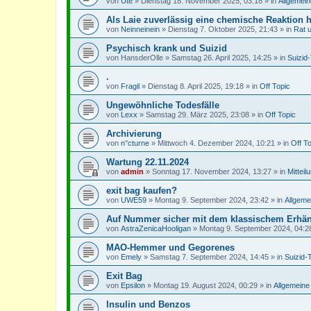
von
Ute
»
Dienstag 18. November 2025, 03:18
» in
Allgemein
Als Laie zuverlässig eine chemische Reaktion 
von
Neinneinein
»
Dienstag 7. Oktober 2025, 21:43
» in
Rat 
Psychisch krank und Suizid
von
HansderOlle
»
Samstag 26. April 2025, 14:25
» in
Suizid
.
von
Fragil
»
Dienstag 8. April 2025, 19:18
» in
Off Topic
Ungewöhnliche Todesfälle
von
Lexx
»
Samstag 29. März 2025, 23:08
» in
Off Topic
Archivierung
von
n°cturne
»
Mittwoch 4. Dezember 2024, 10:21
» in
Off T
Wartung 22.11.2024
von
admin
»
Sonntag 17. November 2024, 13:27
» in
Mitteil
exit bag kaufen?
von
UWE59
»
Montag 9. September 2024, 23:42
» in
Allgeme
Auf Nummer sicher mit dem klassischem Erhä
von
AstraZenicaHooligan
»
Montag 9. September 2024, 04:2
MAO-Hemmer und Gegorenes
von
Emely
»
Samstag 7. September 2024, 14:45
» in
Suizid-
Exit Bag
von
Epsilon
»
Montag 19. August 2024, 00:29
» in
Allgemeine
Insulin und Benzos