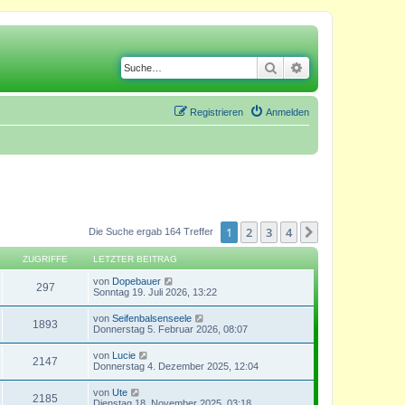
Suche
Erweiterte Suche
Registrieren
Anmelden
1
2
3
4
Nächste
Die Suche ergab 164 Treffer
ZUGRIFFE
LETZTER BEITRAG
von
Dopebauer
297
Sonntag 19. Juli 2026, 13:22
von
Seifenbalsenseele
1893
Donnerstag 5. Februar 2026, 08:07
von
Lucie
2147
Donnerstag 4. Dezember 2025, 12:04
von
Ute
2185
Dienstag 18. November 2025, 03:18