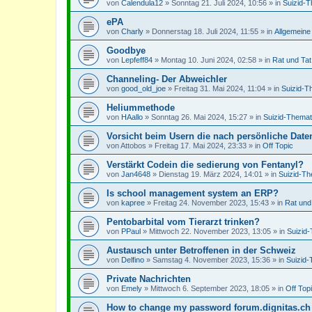
von
Calendula12
»
Sonntag 21. Juli 2024, 10:56
» in
Suizid-T
ePA
von
Charly
»
Donnerstag 18. Juli 2024, 11:55
» in
Allgemeine
Goodbye
von
Lepfeff84
»
Montag 10. Juni 2024, 02:58
» in
Rat und Tat
Channeling- Der Abweichler
von
good_old_joe
»
Freitag 31. Mai 2024, 11:04
» in
Suizid-T
Heliummethode
von
HAallo
»
Sonntag 26. Mai 2024, 15:27
» in
Suizid-Themat
Vorsicht beim Usern die nach persönliche Dat
von
Attobos
»
Freitag 17. Mai 2024, 23:33
» in
Off Topic
Verstärkt Codein die sedierung von Fentanyl?
von
Jan4648
»
Dienstag 19. März 2024, 14:01
» in
Suizid-Th
Is school management system an ERP?
von
kapree
»
Freitag 24. November 2023, 15:43
» in
Rat und
Pentobarbital vom Tierarzt trinken?
von
PPaul
»
Mittwoch 22. November 2023, 13:05
» in
Suizid
Austausch unter Betroffenen in der Schweiz
von
Delfino
»
Samstag 4. November 2023, 15:36
» in
Suizid-
Private Nachrichten
von
Emely
»
Mittwoch 6. September 2023, 18:05
» in
Off Top
How to change my password forum.dignitas.ch