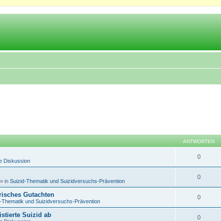
ANTWORTEN
0
e Diskussion
0
» in
Suizid-Thematik und Suizidversuchs-Prävention
trisches Gutachten
0
d-Thematik und Suizidversuchs-Prävention
istierte Suizid ab
0