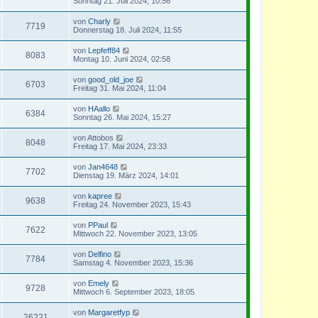
Sonntag 21. Juli 2024, 10:56
von
Charly
7719
Donnerstag 18. Juli 2024, 11:55
von
Lepfeff84
8083
Montag 10. Juni 2024, 02:58
von
good_old_joe
6703
Freitag 31. Mai 2024, 11:04
von
HAallo
6384
Sonntag 26. Mai 2024, 15:27
von
Attobos
8048
Freitag 17. Mai 2024, 23:33
von
Jan4648
7702
Dienstag 19. März 2024, 14:01
von
kapree
9638
Freitag 24. November 2023, 15:43
von
PPaul
7622
Mittwoch 22. November 2023, 13:05
von
Delfino
7784
Samstag 4. November 2023, 15:36
von
Emely
9728
Mittwoch 6. September 2023, 18:05
von
Margaretfyp
26221