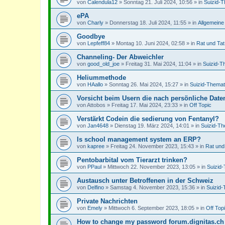
von
Calendula12
»
Sonntag 21. Juli 2024, 10:56
» in
Suizid-T
ePA
von
Charly
»
Donnerstag 18. Juli 2024, 11:55
» in
Allgemeine
Goodbye
von
Lepfeff84
»
Montag 10. Juni 2024, 02:58
» in
Rat und Tat
Channeling- Der Abweichler
von
good_old_joe
»
Freitag 31. Mai 2024, 11:04
» in
Suizid-T
Heliummethode
von
HAallo
»
Sonntag 26. Mai 2024, 15:27
» in
Suizid-Themat
Vorsicht beim Usern die nach persönliche Dat
von
Attobos
»
Freitag 17. Mai 2024, 23:33
» in
Off Topic
Verstärkt Codein die sedierung von Fentanyl?
von
Jan4648
»
Dienstag 19. März 2024, 14:01
» in
Suizid-Th
Is school management system an ERP?
von
kapree
»
Freitag 24. November 2023, 15:43
» in
Rat und
Pentobarbital vom Tierarzt trinken?
von
PPaul
»
Mittwoch 22. November 2023, 13:05
» in
Suizid
Austausch unter Betroffenen in der Schweiz
von
Delfino
»
Samstag 4. November 2023, 15:36
» in
Suizid-
Private Nachrichten
von
Emely
»
Mittwoch 6. September 2023, 18:05
» in
Off Top
How to change my password forum.dignitas.ch