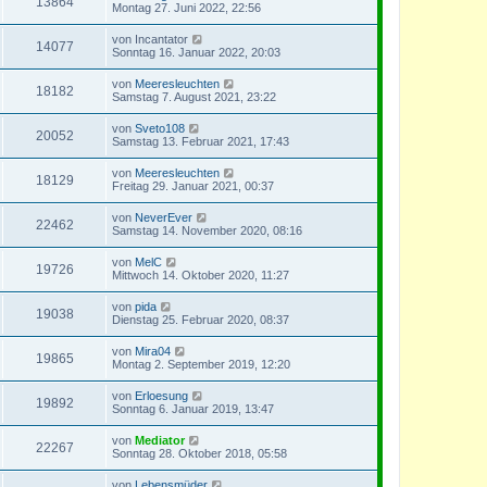
13864
Montag 27. Juni 2022, 22:56
von
Incantator
14077
Sonntag 16. Januar 2022, 20:03
von
Meeresleuchten
18182
Samstag 7. August 2021, 23:22
von
Sveto108
20052
Samstag 13. Februar 2021, 17:43
von
Meeresleuchten
18129
Freitag 29. Januar 2021, 00:37
von
NeverEver
22462
Samstag 14. November 2020, 08:16
von
MelC
19726
Mittwoch 14. Oktober 2020, 11:27
von
pida
19038
Dienstag 25. Februar 2020, 08:37
von
Mira04
19865
Montag 2. September 2019, 12:20
von
Erloesung
19892
Sonntag 6. Januar 2019, 13:47
von
Mediator
22267
Sonntag 28. Oktober 2018, 05:58
von
Lebensmüder