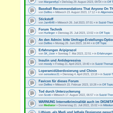
von
Margaretfyp
»
Dienstag 29. August 2023, 09:54
» in
Off 
Baseball Recommendations That Anyone On The
von
Delfino
»
Mittwoch 23. August 2023, 17:12
» in
Allgemein
Stickstoff
von
Jan4648
»
Mittwoch 26. Juli 2023, 07:01
» in
Suizid-Them
Forum Technik
von
Hurlinger
»
Dienstag 25. Juli 2023, 13:02
» in
Off Topic
An den Admin: bitte Umfrage-Erstellungs-Option 
von
Delfino
»
Montag 26. Juni 2023, 16:44
» in
Off Topic
Erfahrungen Aripiprazol
von
SK_User
»
Sonntag 7. Mai 2023, 22:51
» in
Erfahrungen 
Insulin und Antidepressiva
von
moody
»
Freitag 21. April 2023, 19:40
» in
Suizid-Themat
Loperamidüberdosierung und Chinin
von
senseless31
»
Dienstag 4. April 2023, 13:18
» in
Suizid-
Favicon für dieses Forum
von
Delfino
»
Mittwoch 15. Februar 2023, 10:28
» in
Off Topi
Tod durch Unterzuckerung
von
Scotti
»
Mittwoch 17. August 2022, 06:57
» in
Suizid-The
WARNUNG Internetkriminalität auch im DIGNI
von
Mediator
»
Donnerstag 21. Juli 2022, 15:02
» in
Mitteilu
Lithium -als Medi und lethale Dosierung gesuc