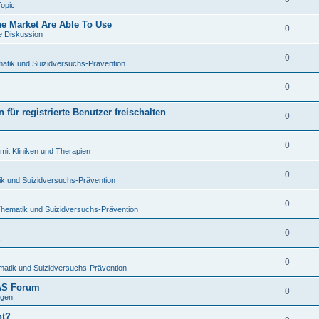
Topic
 Market Are Able To Use
0
e Diskussion
0
atik und Suizidversuchs-Prävention
0
für registrierte Benutzer freischalten
0
0
mit Kliniken und Therapien
0
ik und Suizidversuchs-Prävention
0
Thematik und Suizidversuchs-Prävention
0
c
0
matik und Suizidversuchs-Prävention
TAS Forum
0
ngen
ht?