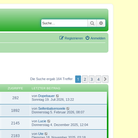
Suche
Erweiterte Suche
Registrieren
Anmelden
1
2
3
4
Nächste
Die Suche ergab 164 Treffer
ZUGRIFFE
LETZTER BEITRAG
von
Dopebauer
282
Sonntag 19. Juli 2026, 13:22
von
Seifenbalsenseele
1892
Donnerstag 5. Februar 2026, 08:07
von
Lucie
2145
Donnerstag 4. Dezember 2025, 12:04
von
Ute
2183
Dienstag 18. November 2025, 03:18