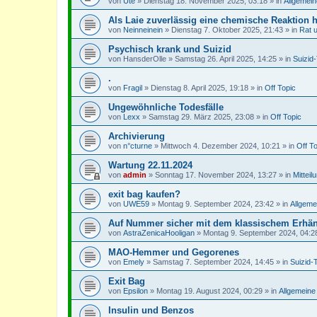
von
Ute
»
Dienstag 18. November 2025, 03:18
» in
Allgemein
Als Laie zuverlässig eine chemische Reaktion 
von
Neinneinein
»
Dienstag 7. Oktober 2025, 21:43
» in
Rat 
Psychisch krank und Suizid
von
HansderOlle
»
Samstag 26. April 2025, 14:25
» in
Suizid
.
von
Fragil
»
Dienstag 8. April 2025, 19:18
» in
Off Topic
Ungewöhnliche Todesfälle
von
Lexx
»
Samstag 29. März 2025, 23:08
» in
Off Topic
Archivierung
von
n°cturne
»
Mittwoch 4. Dezember 2024, 10:21
» in
Off T
Wartung 22.11.2024
von
admin
»
Sonntag 17. November 2024, 13:27
» in
Mitteil
exit bag kaufen?
von
UWE59
»
Montag 9. September 2024, 23:42
» in
Allgeme
Auf Nummer sicher mit dem klassischem Erhä
von
AstraZenicaHooligan
»
Montag 9. September 2024, 04:2
MAO-Hemmer und Gegorenes
von
Emely
»
Samstag 7. September 2024, 14:45
» in
Suizid-
Exit Bag
von
Epsilon
»
Montag 19. August 2024, 00:29
» in
Allgemeine
Insulin und Benzos