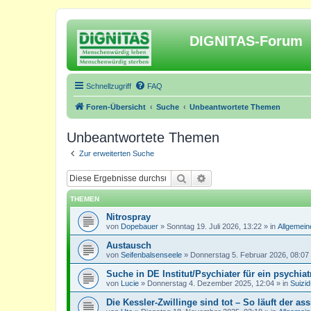
DIGNITAS-Forum
Schnellzugriff
FAQ
Foren-Übersicht
Suche
Unbeantwortete Themen
Unbeantwortete Themen
Zur erweiterten Suche
Suche
Erweiterte Suche
THEMEN
Nitrospray
von
Dopebauer
»
Sonntag 19. Juli 2026, 13:22
» in
Allgemein
Austausch
von
Seifenbalsenseele
»
Donnerstag 5. Februar 2026, 08:07
Suche in DE Institut/Psychiater für ein psychia
von
Lucie
»
Donnerstag 4. Dezember 2025, 12:04
» in
Suizi
Die Kessler-Zwillinge sind tot – So läuft der ass