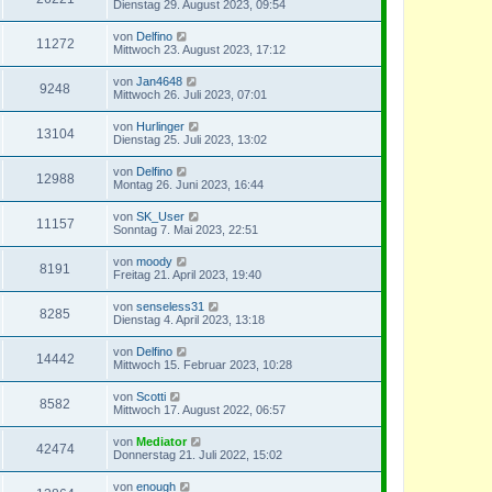
Dienstag 29. August 2023, 09:54
von
Delfino
11272
Mittwoch 23. August 2023, 17:12
von
Jan4648
9248
Mittwoch 26. Juli 2023, 07:01
von
Hurlinger
13104
Dienstag 25. Juli 2023, 13:02
von
Delfino
12988
Montag 26. Juni 2023, 16:44
von
SK_User
11157
Sonntag 7. Mai 2023, 22:51
von
moody
8191
Freitag 21. April 2023, 19:40
von
senseless31
8285
Dienstag 4. April 2023, 13:18
von
Delfino
14442
Mittwoch 15. Februar 2023, 10:28
von
Scotti
8582
Mittwoch 17. August 2022, 06:57
von
Mediator
42474
Donnerstag 21. Juli 2022, 15:02
von
enough