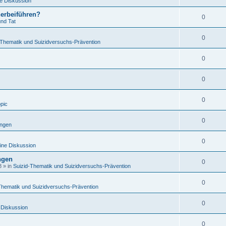
e Diskussion
herbeiführen?
0
und Tat
0
-Thematik und Suizidversuchs-Prävention
0
0
0
opic
0
ungen
0
ine Diskussion
ngen
0
8
» in
Suizid-Thematik und Suizidversuchs-Prävention
0
Thematik und Suizidversuchs-Prävention
0
 Diskussion
0