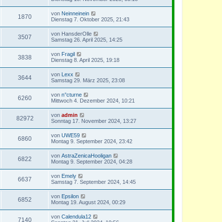
von
Neinneinein
1870
Dienstag 7. Oktober 2025, 21:43
von
HansderOlle
3507
Samstag 26. April 2025, 14:25
von
Fragil
3838
Dienstag 8. April 2025, 19:18
von
Lexx
3644
Samstag 29. März 2025, 23:08
von
n°cturne
6260
Mittwoch 4. Dezember 2024, 10:21
von
admin
82972
Sonntag 17. November 2024, 13:27
von
UWE59
6860
Montag 9. September 2024, 23:42
von
AstraZenicaHooligan
6822
Montag 9. September 2024, 04:28
von
Emely
6637
Samstag 7. September 2024, 14:45
von
Epsilon
6852
Montag 19. August 2024, 00:29
von
Calendula12
7140