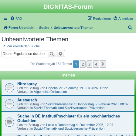
DIGNITAS-Forum
FAQ
Registrieren
Anmelden
S
Foren-Übersicht
Suche
Unbeantwortete Themen
u
Unbeantwortete Themen
c
Zur erweiterten Suche
h
Suche
Erweiterte Suche
e
1
2
3
4
Nächste
Die Suche ergab 164 Treffer
Themen
Nitrospray
Letzter Beitrag von
Dopebauer
«
Sonntag 19. Juli 2026, 13:22
Verfasst in
Allgemeine Diskussion
Austausch
Letzter Beitrag von
Seifenbalsenseele
«
Donnerstag 5. Februar 2026, 08:07
Verfasst in
Suizid-Thematik und Suizidversuchs-Prävention
Suche in DE Institut/Psychiater für ein psychiatrisches
Gutachten
Letzter Beitrag von
Lucie
«
Donnerstag 4. Dezember 2025, 12:04
Verfasst in
Suizid-Thematik und Suizidversuchs-Prävention