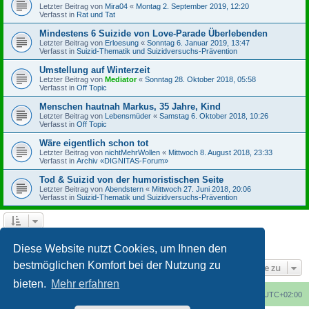
Letzter Beitrag von
Mira04
«
Montag 2. September 2019, 12:20
Verfasst in
Rat und Tat
Mindestens 6 Suizide von Love-Parade Überlebenden
Letzter Beitrag von
Erloesung
«
Sonntag 6. Januar 2019, 13:47
Verfasst in
Suizid-Thematik und Suizidversuchs-Prävention
Umstellung auf Winterzeit
Letzter Beitrag von
Mediator
«
Sonntag 28. Oktober 2018, 05:58
Verfasst in
Off Topic
Menschen hautnah Markus, 35 Jahre, Kind
Letzter Beitrag von
Lebensmüder
«
Samstag 6. Oktober 2018, 10:26
Verfasst in
Off Topic
Wäre eigentlich schon tot
Letzter Beitrag von
nichtMehrWollen
«
Mittwoch 8. August 2018, 23:33
Verfasst in
Archiv «DIGNITAS-Forum»
Tod & Suizid von der humoristischen Seite
Letzter Beitrag von
Abendstern
«
Mittwoch 27. Juni 2018, 20:06
Verfasst in
Suizid-Thematik und Suizidversuchs-Prävention
1
2
3
4
Nächste
Die Suche ergab 164 Treffer
Diese Website nutzt Cookies, um Ihnen den
bestmöglichen Komfort bei der Nutzung zu
Gehe zu
bieten.
Mehr erfahren
Foren-Übersicht
Alle Cookies löschen
Alle Zeiten sind
UTC+02:00