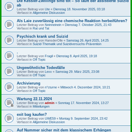
Die Kessler-Zwillinge sind tot – So läuft der assistierte Suizid
ab
Letzter Beitrag von
Ute
«
Dienstag 18. November 2025, 03:18
Verfasst in
Allgemeine Diskussion
Als Laie zuverlässig eine chemische Reaktion herbeiführen?
Letzter Beitrag von
Neinneinein
«
Dienstag 7. Oktober 2025, 21:43
Verfasst in
Rat und Tat
Psychisch krank und Suizid
Letzter Beitrag von
HansderOlle
«
Samstag 26. April 2025, 14:25
Verfasst in
Suizid-Thematik und Suizidversuchs-Prävention
.
Letzter Beitrag von
Fragil
«
Dienstag 8. April 2025, 19:18
Verfasst in
Off Topic
Ungewöhnliche Todesfälle
Letzter Beitrag von
Lexx
«
Samstag 29. März 2025, 23:08
Verfasst in
Off Topic
Archivierung
Letzter Beitrag von
n°cturne
«
Mittwoch 4. Dezember 2024, 10:21
Verfasst in
Off Topic
Wartung 22.11.2024
Letzter Beitrag von
admin
«
Sonntag 17. November 2024, 13:27
Verfasst in
Mitteilungen
exit bag kaufen?
Letzter Beitrag von
UWE59
«
Montag 9. September 2024, 23:42
Verfasst in
Allgemeine Diskussion
Auf Nummer sicher mit dem klassischem Erhängen