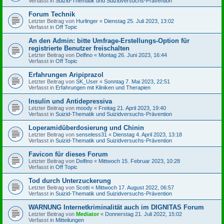
Verfasst in
Suizid-Thematik und Suizidversuchs-Prävention
Forum Technik
Letzter Beitrag von
Hurlinger
«
Dienstag 25. Juli 2023, 13:02
Verfasst in
Off Topic
An den Admin: bitte Umfrage-Erstellungs-Option für
registrierte Benutzer freischalten
Letzter Beitrag von
Delfino
«
Montag 26. Juni 2023, 16:44
Verfasst in
Off Topic
Erfahrungen Aripiprazol
Letzter Beitrag von
SK_User
«
Sonntag 7. Mai 2023, 22:51
Verfasst in
Erfahrungen mit Kliniken und Therapien
Insulin und Antidepressiva
Letzter Beitrag von
moody
«
Freitag 21. April 2023, 19:40
Verfasst in
Suizid-Thematik und Suizidversuchs-Prävention
Loperamidüberdosierung und Chinin
Letzter Beitrag von
senseless31
«
Dienstag 4. April 2023, 13:18
Verfasst in
Suizid-Thematik und Suizidversuchs-Prävention
Favicon für dieses Forum
Letzter Beitrag von
Delfino
«
Mittwoch 15. Februar 2023, 10:28
Verfasst in
Off Topic
Tod durch Unterzuckerung
Letzter Beitrag von
Scotti
«
Mittwoch 17. August 2022, 06:57
Verfasst in
Suizid-Thematik und Suizidversuchs-Prävention
WARNUNG Internetkriminalität auch im DIGNITAS Forum
Letzter Beitrag von
Mediator
«
Donnerstag 21. Juli 2022, 15:02
Verfasst in
Mitteilungen