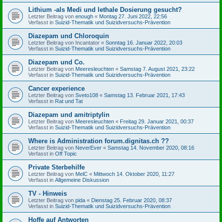
Lithium -als Medi und lethale Dosierung gesucht?
Letzter Beitrag von
enough
«
Montag 27. Juni 2022, 22:56
Verfasst in
Suizid-Thematik und Suizidversuchs-Prävention
Diazepam und Chloroquin
Letzter Beitrag von
Incantator
«
Sonntag 16. Januar 2022, 20:03
Verfasst in
Suizid-Thematik und Suizidversuchs-Prävention
Diazepam und Co.
Letzter Beitrag von
Meeresleuchten
«
Samstag 7. August 2021, 23:22
Verfasst in
Suizid-Thematik und Suizidversuchs-Prävention
Cancer experience
Letzter Beitrag von
Sveto108
«
Samstag 13. Februar 2021, 17:43
Verfasst in
Rat und Tat
Diazepam und amitriptylin
Letzter Beitrag von
Meeresleuchten
«
Freitag 29. Januar 2021, 00:37
Verfasst in
Suizid-Thematik und Suizidversuchs-Prävention
Where is Administration forum.dignitas.ch ??
Letzter Beitrag von
NeverEver
«
Samstag 14. November 2020, 08:16
Verfasst in
Off Topic
Private Sterbehilfe
Letzter Beitrag von
MelC
«
Mittwoch 14. Oktober 2020, 11:27
Verfasst in
Allgemeine Diskussion
TV - Hinweis
Letzter Beitrag von
pida
«
Dienstag 25. Februar 2020, 08:37
Verfasst in
Suizid-Thematik und Suizidversuchs-Prävention
Hoffe auf Antworten