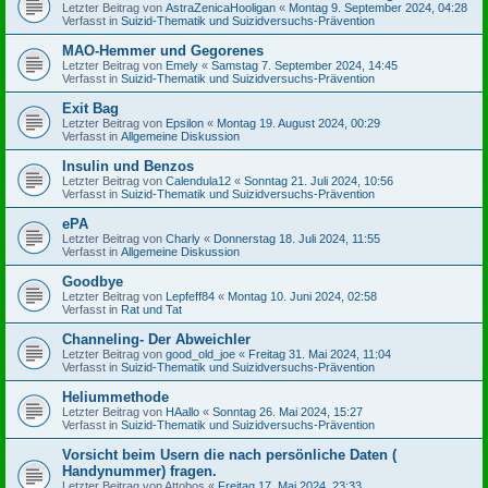
Letzter Beitrag von
AstraZenicaHooligan
«
Montag 9. September 2024, 04:28
Verfasst in
Suizid-Thematik und Suizidversuchs-Prävention
MAO-Hemmer und Gegorenes
Letzter Beitrag von
Emely
«
Samstag 7. September 2024, 14:45
Verfasst in
Suizid-Thematik und Suizidversuchs-Prävention
Exit Bag
Letzter Beitrag von
Epsilon
«
Montag 19. August 2024, 00:29
Verfasst in
Allgemeine Diskussion
Insulin und Benzos
Letzter Beitrag von
Calendula12
«
Sonntag 21. Juli 2024, 10:56
Verfasst in
Suizid-Thematik und Suizidversuchs-Prävention
ePA
Letzter Beitrag von
Charly
«
Donnerstag 18. Juli 2024, 11:55
Verfasst in
Allgemeine Diskussion
Goodbye
Letzter Beitrag von
Lepfeff84
«
Montag 10. Juni 2024, 02:58
Verfasst in
Rat und Tat
Channeling- Der Abweichler
Letzter Beitrag von
good_old_joe
«
Freitag 31. Mai 2024, 11:04
Verfasst in
Suizid-Thematik und Suizidversuchs-Prävention
Heliummethode
Letzter Beitrag von
HAallo
«
Sonntag 26. Mai 2024, 15:27
Verfasst in
Suizid-Thematik und Suizidversuchs-Prävention
Vorsicht beim Usern die nach persönliche Daten (
Handynummer) fragen.
Letzter Beitrag von
Attobos
«
Freitag 17. Mai 2024, 23:33