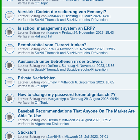
Verfasst in
Off Topic
Verstärkt Codein die sedierung von Fentanyl?
Letzter Beitrag von
Jan4648
«
Dienstag 19. März 2024, 14:01
Verfasst in
Suizid-Thematik und Suizidversuchs-Prävention
Is school management system an ERP?
Letzter Beitrag von
kapree
«
Freitag 24. November 2023, 15:43
Verfasst in
Rat und Tat
Pentobarbital vom Tierarzt trinken?
Letzter Beitrag von
PPaul
«
Mittwoch 22. November 2023, 13:05
Verfasst in
Suizid-Thematik und Suizidversuchs-Prävention
Austausch unter Betroffenen in der Schweiz
Letzter Beitrag von
Delfino
«
Samstag 4. November 2023, 15:36
Verfasst in
Suizid-Thematik und Suizidversuchs-Prävention
Private Nachrichten
Letzter Beitrag von
Emely
«
Mittwoch 6. September 2023, 18:05
Verfasst in
Off Topic
How to change my password forum.dignitas.ch ??
Letzter Beitrag von
Margaretfyp
«
Dienstag 29. August 2023, 09:54
Verfasst in
Off Topic
Baseball Recommendations That Anyone On The Market Are
Able To Use
Letzter Beitrag von
Delfino
«
Mittwoch 23. August 2023, 17:12
Verfasst in
Allgemeine Diskussion
Stickstoff
Letzter Beitrag von
Jan4648
«
Mittwoch 26. Juli 2023, 07:01