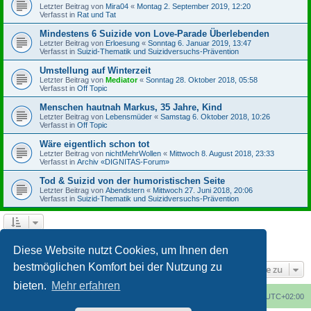
Letzter Beitrag von
Mira04
«
Montag 2. September 2019, 12:20
Verfasst in
Rat und Tat
Mindestens 6 Suizide von Love-Parade Überlebenden
Letzter Beitrag von
Erloesung
«
Sonntag 6. Januar 2019, 13:47
Verfasst in
Suizid-Thematik und Suizidversuchs-Prävention
Umstellung auf Winterzeit
Letzter Beitrag von
Mediator
«
Sonntag 28. Oktober 2018, 05:58
Verfasst in
Off Topic
Menschen hautnah Markus, 35 Jahre, Kind
Letzter Beitrag von
Lebensmüder
«
Samstag 6. Oktober 2018, 10:26
Verfasst in
Off Topic
Wäre eigentlich schon tot
Letzter Beitrag von
nichtMehrWollen
«
Mittwoch 8. August 2018, 23:33
Verfasst in
Archiv «DIGNITAS-Forum»
Tod & Suizid von der humoristischen Seite
Letzter Beitrag von
Abendstern
«
Mittwoch 27. Juni 2018, 20:06
Verfasst in
Suizid-Thematik und Suizidversuchs-Prävention
1
2
3
4
Nächste
Die Suche ergab 164 Treffer
Diese Website nutzt Cookies, um Ihnen den
bestmöglichen Komfort bei der Nutzung zu
Gehe zu
bieten.
Mehr erfahren
Foren-Übersicht
Alle Cookies löschen
Alle Zeiten sind
UTC+02:00