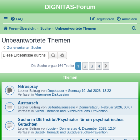
DIGNITAS-Forum
FAQ
Registrieren
Anmelden
S
Foren-Übersicht
Suche
Unbeantwortete Themen
u
Unbeantwortete Themen
c
Zur erweiterten Suche
h
Suche
Erweiterte Suche
e
1
2
3
4
Nächste
Die Suche ergab 164 Treffer
Themen
Nitrospray
Letzter Beitrag von
Dopebauer
«
Sonntag 19. Juli 2026, 13:22
Verfasst in
Allgemeine Diskussion
Austausch
Letzter Beitrag von
Seifenbalsenseele
«
Donnerstag 5. Februar 2026, 08:07
Verfasst in
Suizid-Thematik und Suizidversuchs-Prävention
Suche in DE Institut/Psychiater für ein psychiatrisches
Gutachten
Letzter Beitrag von
Lucie
«
Donnerstag 4. Dezember 2025, 12:04
Verfasst in
Suizid-Thematik und Suizidversuchs-Prävention