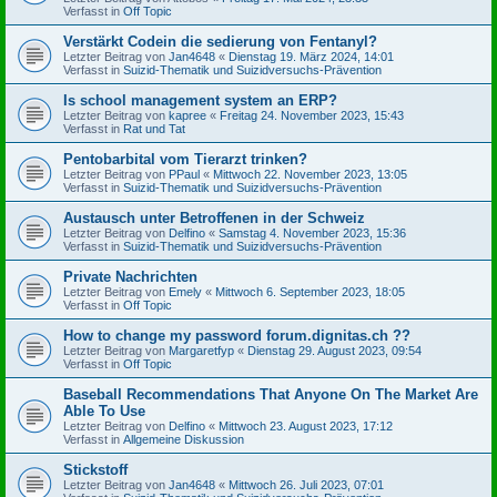
Verfasst in
Off Topic
Verstärkt Codein die sedierung von Fentanyl?
Letzter Beitrag von
Jan4648
«
Dienstag 19. März 2024, 14:01
Verfasst in
Suizid-Thematik und Suizidversuchs-Prävention
Is school management system an ERP?
Letzter Beitrag von
kapree
«
Freitag 24. November 2023, 15:43
Verfasst in
Rat und Tat
Pentobarbital vom Tierarzt trinken?
Letzter Beitrag von
PPaul
«
Mittwoch 22. November 2023, 13:05
Verfasst in
Suizid-Thematik und Suizidversuchs-Prävention
Austausch unter Betroffenen in der Schweiz
Letzter Beitrag von
Delfino
«
Samstag 4. November 2023, 15:36
Verfasst in
Suizid-Thematik und Suizidversuchs-Prävention
Private Nachrichten
Letzter Beitrag von
Emely
«
Mittwoch 6. September 2023, 18:05
Verfasst in
Off Topic
How to change my password forum.dignitas.ch ??
Letzter Beitrag von
Margaretfyp
«
Dienstag 29. August 2023, 09:54
Verfasst in
Off Topic
Baseball Recommendations That Anyone On The Market Are
Able To Use
Letzter Beitrag von
Delfino
«
Mittwoch 23. August 2023, 17:12
Verfasst in
Allgemeine Diskussion
Stickstoff
Letzter Beitrag von
Jan4648
«
Mittwoch 26. Juli 2023, 07:01