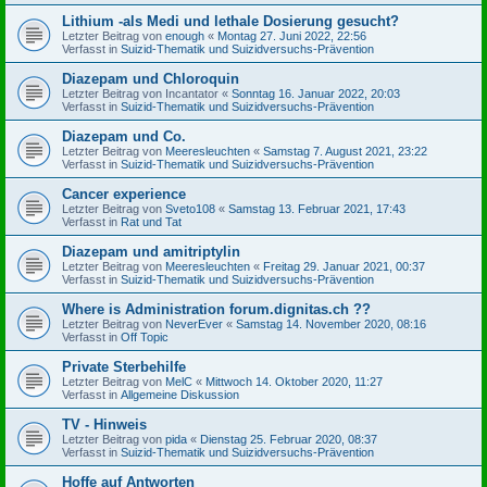
Lithium -als Medi und lethale Dosierung gesucht?
Letzter Beitrag von
enough
«
Montag 27. Juni 2022, 22:56
Verfasst in
Suizid-Thematik und Suizidversuchs-Prävention
Diazepam und Chloroquin
Letzter Beitrag von
Incantator
«
Sonntag 16. Januar 2022, 20:03
Verfasst in
Suizid-Thematik und Suizidversuchs-Prävention
Diazepam und Co.
Letzter Beitrag von
Meeresleuchten
«
Samstag 7. August 2021, 23:22
Verfasst in
Suizid-Thematik und Suizidversuchs-Prävention
Cancer experience
Letzter Beitrag von
Sveto108
«
Samstag 13. Februar 2021, 17:43
Verfasst in
Rat und Tat
Diazepam und amitriptylin
Letzter Beitrag von
Meeresleuchten
«
Freitag 29. Januar 2021, 00:37
Verfasst in
Suizid-Thematik und Suizidversuchs-Prävention
Where is Administration forum.dignitas.ch ??
Letzter Beitrag von
NeverEver
«
Samstag 14. November 2020, 08:16
Verfasst in
Off Topic
Private Sterbehilfe
Letzter Beitrag von
MelC
«
Mittwoch 14. Oktober 2020, 11:27
Verfasst in
Allgemeine Diskussion
TV - Hinweis
Letzter Beitrag von
pida
«
Dienstag 25. Februar 2020, 08:37
Verfasst in
Suizid-Thematik und Suizidversuchs-Prävention
Hoffe auf Antworten