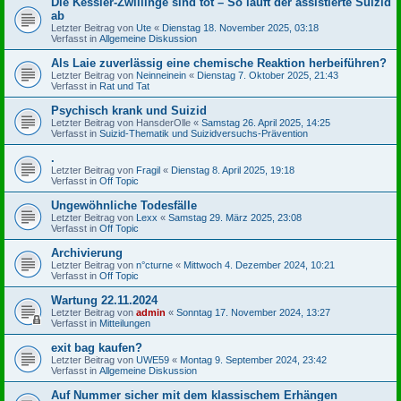
Die Kessler-Zwillinge sind tot – So läuft der assistierte Suizid
ab
Letzter Beitrag von
Ute
«
Dienstag 18. November 2025, 03:18
Verfasst in
Allgemeine Diskussion
Als Laie zuverlässig eine chemische Reaktion herbeiführen?
Letzter Beitrag von
Neinneinein
«
Dienstag 7. Oktober 2025, 21:43
Verfasst in
Rat und Tat
Psychisch krank und Suizid
Letzter Beitrag von
HansderOlle
«
Samstag 26. April 2025, 14:25
Verfasst in
Suizid-Thematik und Suizidversuchs-Prävention
.
Letzter Beitrag von
Fragil
«
Dienstag 8. April 2025, 19:18
Verfasst in
Off Topic
Ungewöhnliche Todesfälle
Letzter Beitrag von
Lexx
«
Samstag 29. März 2025, 23:08
Verfasst in
Off Topic
Archivierung
Letzter Beitrag von
n°cturne
«
Mittwoch 4. Dezember 2024, 10:21
Verfasst in
Off Topic
Wartung 22.11.2024
Letzter Beitrag von
admin
«
Sonntag 17. November 2024, 13:27
Verfasst in
Mitteilungen
exit bag kaufen?
Letzter Beitrag von
UWE59
«
Montag 9. September 2024, 23:42
Verfasst in
Allgemeine Diskussion
Auf Nummer sicher mit dem klassischem Erhängen