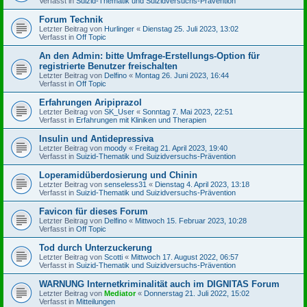
Verfasst in
Suizid-Thematik und Suizidversuchs-Prävention
Forum Technik
Letzter Beitrag von
Hurlinger
«
Dienstag 25. Juli 2023, 13:02
Verfasst in
Off Topic
An den Admin: bitte Umfrage-Erstellungs-Option für
registrierte Benutzer freischalten
Letzter Beitrag von
Delfino
«
Montag 26. Juni 2023, 16:44
Verfasst in
Off Topic
Erfahrungen Aripiprazol
Letzter Beitrag von
SK_User
«
Sonntag 7. Mai 2023, 22:51
Verfasst in
Erfahrungen mit Kliniken und Therapien
Insulin und Antidepressiva
Letzter Beitrag von
moody
«
Freitag 21. April 2023, 19:40
Verfasst in
Suizid-Thematik und Suizidversuchs-Prävention
Loperamidüberdosierung und Chinin
Letzter Beitrag von
senseless31
«
Dienstag 4. April 2023, 13:18
Verfasst in
Suizid-Thematik und Suizidversuchs-Prävention
Favicon für dieses Forum
Letzter Beitrag von
Delfino
«
Mittwoch 15. Februar 2023, 10:28
Verfasst in
Off Topic
Tod durch Unterzuckerung
Letzter Beitrag von
Scotti
«
Mittwoch 17. August 2022, 06:57
Verfasst in
Suizid-Thematik und Suizidversuchs-Prävention
WARNUNG Internetkriminalität auch im DIGNITAS Forum
Letzter Beitrag von
Mediator
«
Donnerstag 21. Juli 2022, 15:02
Verfasst in
Mitteilungen