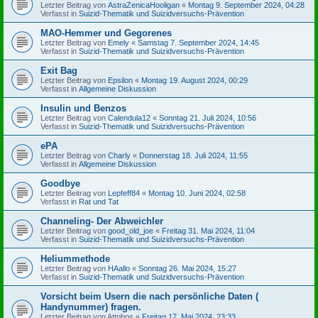
Letzter Beitrag von
AstraZenicaHooligan
«
Montag 9. September 2024, 04:28
Verfasst in
Suizid-Thematik und Suizidversuchs-Prävention
MAO-Hemmer und Gegorenes
Letzter Beitrag von
Emely
«
Samstag 7. September 2024, 14:45
Verfasst in
Suizid-Thematik und Suizidversuchs-Prävention
Exit Bag
Letzter Beitrag von
Epsilon
«
Montag 19. August 2024, 00:29
Verfasst in
Allgemeine Diskussion
Insulin und Benzos
Letzter Beitrag von
Calendula12
«
Sonntag 21. Juli 2024, 10:56
Verfasst in
Suizid-Thematik und Suizidversuchs-Prävention
ePA
Letzter Beitrag von
Charly
«
Donnerstag 18. Juli 2024, 11:55
Verfasst in
Allgemeine Diskussion
Goodbye
Letzter Beitrag von
Lepfeff84
«
Montag 10. Juni 2024, 02:58
Verfasst in
Rat und Tat
Channeling- Der Abweichler
Letzter Beitrag von
good_old_joe
«
Freitag 31. Mai 2024, 11:04
Verfasst in
Suizid-Thematik und Suizidversuchs-Prävention
Heliummethode
Letzter Beitrag von
HAallo
«
Sonntag 26. Mai 2024, 15:27
Verfasst in
Suizid-Thematik und Suizidversuchs-Prävention
Vorsicht beim Usern die nach persönliche Daten (
Handynummer) fragen.
Letzter Beitrag von
Attobos
«
Freitag 17. Mai 2024, 23:33