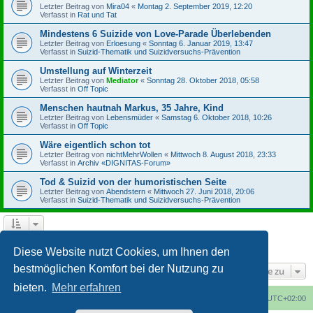
Letzter Beitrag von
Mira04
«
Montag 2. September 2019, 12:20
Verfasst in
Rat und Tat
Mindestens 6 Suizide von Love-Parade Überlebenden
Letzter Beitrag von
Erloesung
«
Sonntag 6. Januar 2019, 13:47
Verfasst in
Suizid-Thematik und Suizidversuchs-Prävention
Umstellung auf Winterzeit
Letzter Beitrag von
Mediator
«
Sonntag 28. Oktober 2018, 05:58
Verfasst in
Off Topic
Menschen hautnah Markus, 35 Jahre, Kind
Letzter Beitrag von
Lebensmüder
«
Samstag 6. Oktober 2018, 10:26
Verfasst in
Off Topic
Wäre eigentlich schon tot
Letzter Beitrag von
nichtMehrWollen
«
Mittwoch 8. August 2018, 23:33
Verfasst in
Archiv «DIGNITAS-Forum»
Tod & Suizid von der humoristischen Seite
Letzter Beitrag von
Abendstern
«
Mittwoch 27. Juni 2018, 20:06
Verfasst in
Suizid-Thematik und Suizidversuchs-Prävention
1
2
3
4
Nächste
Die Suche ergab 164 Treffer
Diese Website nutzt Cookies, um Ihnen den
bestmöglichen Komfort bei der Nutzung zu
Gehe zu
bieten.
Mehr erfahren
Foren-Übersicht
Alle Cookies löschen
Alle Zeiten sind
UTC+02:00