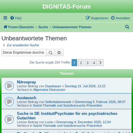
DIGNITAS-Forum
FAQ
Registrieren
Anmelden
S
Foren-Übersicht
Suche
Unbeantwortete Themen
u
Unbeantwortete Themen
c
Zur erweiterten Suche
h
Suche
Erweiterte Suche
e
1
2
3
4
Nächste
Die Suche ergab 164 Treffer
Themen
Nitrospray
Letzter Beitrag von
Dopebauer
«
Sonntag 19. Juli 2026, 13:22
Verfasst in
Allgemeine Diskussion
Austausch
Letzter Beitrag von
Seifenbalsenseele
«
Donnerstag 5. Februar 2026, 08:07
Verfasst in
Suizid-Thematik und Suizidversuchs-Prävention
Suche in DE Institut/Psychiater für ein psychiatrisches
Gutachten
Letzter Beitrag von
Lucie
«
Donnerstag 4. Dezember 2025, 12:04
Verfasst in
Suizid-Thematik und Suizidversuchs-Prävention