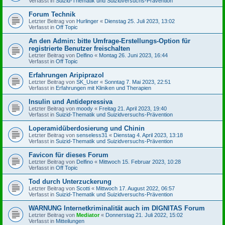
Verfasst in
Suizid-Thematik und Suizidversuchs-Prävention
Forum Technik
Letzter Beitrag von
Hurlinger
«
Dienstag 25. Juli 2023, 13:02
Verfasst in
Off Topic
An den Admin: bitte Umfrage-Erstellungs-Option für
registrierte Benutzer freischalten
Letzter Beitrag von
Delfino
«
Montag 26. Juni 2023, 16:44
Verfasst in
Off Topic
Erfahrungen Aripiprazol
Letzter Beitrag von
SK_User
«
Sonntag 7. Mai 2023, 22:51
Verfasst in
Erfahrungen mit Kliniken und Therapien
Insulin und Antidepressiva
Letzter Beitrag von
moody
«
Freitag 21. April 2023, 19:40
Verfasst in
Suizid-Thematik und Suizidversuchs-Prävention
Loperamidüberdosierung und Chinin
Letzter Beitrag von
senseless31
«
Dienstag 4. April 2023, 13:18
Verfasst in
Suizid-Thematik und Suizidversuchs-Prävention
Favicon für dieses Forum
Letzter Beitrag von
Delfino
«
Mittwoch 15. Februar 2023, 10:28
Verfasst in
Off Topic
Tod durch Unterzuckerung
Letzter Beitrag von
Scotti
«
Mittwoch 17. August 2022, 06:57
Verfasst in
Suizid-Thematik und Suizidversuchs-Prävention
WARNUNG Internetkriminalität auch im DIGNITAS Forum
Letzter Beitrag von
Mediator
«
Donnerstag 21. Juli 2022, 15:02
Verfasst in
Mitteilungen