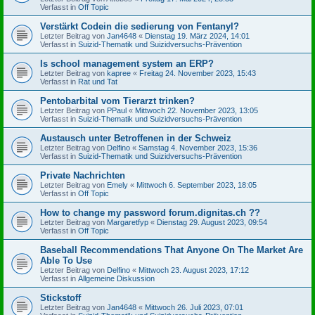
Verfasst in
Off Topic
Verstärkt Codein die sedierung von Fentanyl?
Letzter Beitrag von
Jan4648
«
Dienstag 19. März 2024, 14:01
Verfasst in
Suizid-Thematik und Suizidversuchs-Prävention
Is school management system an ERP?
Letzter Beitrag von
kapree
«
Freitag 24. November 2023, 15:43
Verfasst in
Rat und Tat
Pentobarbital vom Tierarzt trinken?
Letzter Beitrag von
PPaul
«
Mittwoch 22. November 2023, 13:05
Verfasst in
Suizid-Thematik und Suizidversuchs-Prävention
Austausch unter Betroffenen in der Schweiz
Letzter Beitrag von
Delfino
«
Samstag 4. November 2023, 15:36
Verfasst in
Suizid-Thematik und Suizidversuchs-Prävention
Private Nachrichten
Letzter Beitrag von
Emely
«
Mittwoch 6. September 2023, 18:05
Verfasst in
Off Topic
How to change my password forum.dignitas.ch ??
Letzter Beitrag von
Margaretfyp
«
Dienstag 29. August 2023, 09:54
Verfasst in
Off Topic
Baseball Recommendations That Anyone On The Market Are
Able To Use
Letzter Beitrag von
Delfino
«
Mittwoch 23. August 2023, 17:12
Verfasst in
Allgemeine Diskussion
Stickstoff
Letzter Beitrag von
Jan4648
«
Mittwoch 26. Juli 2023, 07:01