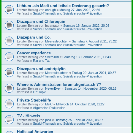
Lithium -als Medi und lethale Dosierung gesucht?
Letzter Beitrag von
enough
«
Montag 27. Juni 2022, 22:56
Verfasst in
Suizid-Thematik und Suizidversuchs-Prävention
Diazepam und Chloroquin
Letzter Beitrag von
Incantator
«
Sonntag 16. Januar 2022, 20:03
Verfasst in
Suizid-Thematik und Suizidversuchs-Prävention
Diazepam und Co.
Letzter Beitrag von
Meeresleuchten
«
Samstag 7. August 2021, 23:22
Verfasst in
Suizid-Thematik und Suizidversuchs-Prävention
Cancer experience
Letzter Beitrag von
Sveto108
«
Samstag 13. Februar 2021, 17:43
Verfasst in
Rat und Tat
Diazepam und amitriptylin
Letzter Beitrag von
Meeresleuchten
«
Freitag 29. Januar 2021, 00:37
Verfasst in
Suizid-Thematik und Suizidversuchs-Prävention
Where is Administration forum.dignitas.ch ??
Letzter Beitrag von
NeverEver
«
Samstag 14. November 2020, 08:16
Verfasst in
Off Topic
Private Sterbehilfe
Letzter Beitrag von
MelC
«
Mittwoch 14. Oktober 2020, 11:27
Verfasst in
Allgemeine Diskussion
TV - Hinweis
Letzter Beitrag von
pida
«
Dienstag 25. Februar 2020, 08:37
Verfasst in
Suizid-Thematik und Suizidversuchs-Prävention
Hoffe auf Antworten