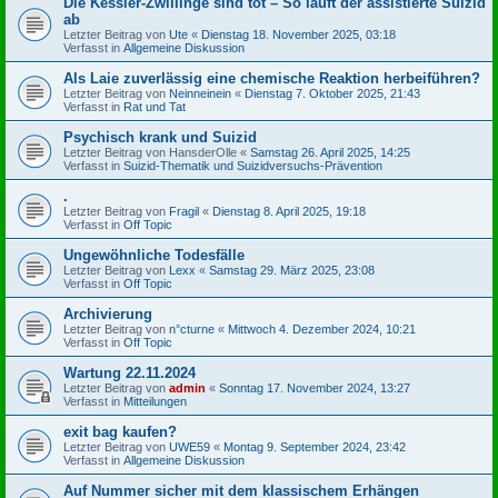
Die Kessler-Zwillinge sind tot – So läuft der assistierte Suizid
ab
Letzter Beitrag von
Ute
«
Dienstag 18. November 2025, 03:18
Verfasst in
Allgemeine Diskussion
Als Laie zuverlässig eine chemische Reaktion herbeiführen?
Letzter Beitrag von
Neinneinein
«
Dienstag 7. Oktober 2025, 21:43
Verfasst in
Rat und Tat
Psychisch krank und Suizid
Letzter Beitrag von
HansderOlle
«
Samstag 26. April 2025, 14:25
Verfasst in
Suizid-Thematik und Suizidversuchs-Prävention
.
Letzter Beitrag von
Fragil
«
Dienstag 8. April 2025, 19:18
Verfasst in
Off Topic
Ungewöhnliche Todesfälle
Letzter Beitrag von
Lexx
«
Samstag 29. März 2025, 23:08
Verfasst in
Off Topic
Archivierung
Letzter Beitrag von
n°cturne
«
Mittwoch 4. Dezember 2024, 10:21
Verfasst in
Off Topic
Wartung 22.11.2024
Letzter Beitrag von
admin
«
Sonntag 17. November 2024, 13:27
Verfasst in
Mitteilungen
exit bag kaufen?
Letzter Beitrag von
UWE59
«
Montag 9. September 2024, 23:42
Verfasst in
Allgemeine Diskussion
Auf Nummer sicher mit dem klassischem Erhängen