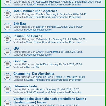
Letzter Beitrag von
AstraZenicaHooligan
«
Montag 9. September 2024, 04:28
Verfasst in
Suizid-Thematik und Suizidversuchs-Prävention
MAO-Hemmer und Gegorenes
Letzter Beitrag von
Emely
«
Samstag 7. September 2024, 14:45
Verfasst in
Suizid-Thematik und Suizidversuchs-Prävention
Exit Bag
Letzter Beitrag von
Epsilon
«
Montag 19. August 2024, 00:29
Verfasst in
Allgemeine Diskussion
Insulin und Benzos
Letzter Beitrag von
Calendula12
«
Sonntag 21. Juli 2024, 10:56
Verfasst in
Suizid-Thematik und Suizidversuchs-Prävention
ePA
Letzter Beitrag von
Charly
«
Donnerstag 18. Juli 2024, 11:55
Verfasst in
Allgemeine Diskussion
Goodbye
Letzter Beitrag von
Lepfeff84
«
Montag 10. Juni 2024, 02:58
Verfasst in
Rat und Tat
Channeling- Der Abweichler
Letzter Beitrag von
good_old_joe
«
Freitag 31. Mai 2024, 11:04
Verfasst in
Suizid-Thematik und Suizidversuchs-Prävention
Heliummethode
Letzter Beitrag von
HAallo
«
Sonntag 26. Mai 2024, 15:27
Verfasst in
Suizid-Thematik und Suizidversuchs-Prävention
Vorsicht beim Usern die nach persönliche Daten (
Handynummer) fragen.
Letzter Beitrag von
Attobos
«
Freitag 17. Mai 2024, 23:33