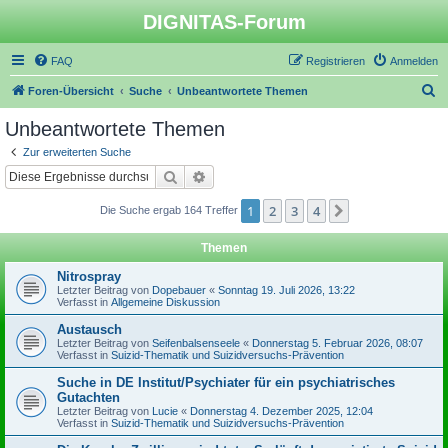
DIGNITAS-Forum
FAQ
Registrieren
Anmelden
S
Foren-Übersicht
Suche
Unbeantwortete Themen
u
Unbeantwortete Themen
c
Zur erweiterten Suche
h
Suche
Erweiterte Suche
e
1
2
3
4
Nächste
Die Suche ergab 164 Treffer
Themen
Nitrospray
Letzter Beitrag von
Dopebauer
«
Sonntag 19. Juli 2026, 13:22
Verfasst in
Allgemeine Diskussion
Austausch
Letzter Beitrag von
Seifenbalsenseele
«
Donnerstag 5. Februar 2026, 08:07
Verfasst in
Suizid-Thematik und Suizidversuchs-Prävention
Suche in DE Institut/Psychiater für ein psychiatrisches
Gutachten
Letzter Beitrag von
Lucie
«
Donnerstag 4. Dezember 2025, 12:04
Verfasst in
Suizid-Thematik und Suizidversuchs-Prävention