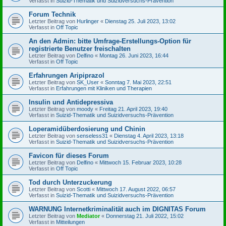
Verfasst in
Suizid-Thematik und Suizidversuchs-Prävention
Forum Technik
Letzter Beitrag von
Hurlinger
«
Dienstag 25. Juli 2023, 13:02
Verfasst in
Off Topic
An den Admin: bitte Umfrage-Erstellungs-Option für
registrierte Benutzer freischalten
Letzter Beitrag von
Delfino
«
Montag 26. Juni 2023, 16:44
Verfasst in
Off Topic
Erfahrungen Aripiprazol
Letzter Beitrag von
SK_User
«
Sonntag 7. Mai 2023, 22:51
Verfasst in
Erfahrungen mit Kliniken und Therapien
Insulin und Antidepressiva
Letzter Beitrag von
moody
«
Freitag 21. April 2023, 19:40
Verfasst in
Suizid-Thematik und Suizidversuchs-Prävention
Loperamidüberdosierung und Chinin
Letzter Beitrag von
senseless31
«
Dienstag 4. April 2023, 13:18
Verfasst in
Suizid-Thematik und Suizidversuchs-Prävention
Favicon für dieses Forum
Letzter Beitrag von
Delfino
«
Mittwoch 15. Februar 2023, 10:28
Verfasst in
Off Topic
Tod durch Unterzuckerung
Letzter Beitrag von
Scotti
«
Mittwoch 17. August 2022, 06:57
Verfasst in
Suizid-Thematik und Suizidversuchs-Prävention
WARNUNG Internetkriminalität auch im DIGNITAS Forum
Letzter Beitrag von
Mediator
«
Donnerstag 21. Juli 2022, 15:02
Verfasst in
Mitteilungen