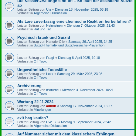
Die Kessler-Zwillinge sind tot – So läuft der assistierte Suizid
ab
Letzter Beitrag von
Ute
«
Dienstag 18. November 2025, 03:18
Verfasst in
Allgemeine Diskussion
Als Laie zuverlässig eine chemische Reaktion herbeiführen?
Letzter Beitrag von
Neinneinein
«
Dienstag 7. Oktober 2025, 21:43
Verfasst in
Rat und Tat
Psychisch krank und Suizid
Letzter Beitrag von
HansderOlle
«
Samstag 26. April 2025, 14:25
Verfasst in
Suizid-Thematik und Suizidversuchs-Prävention
.
Letzter Beitrag von
Fragil
«
Dienstag 8. April 2025, 19:18
Verfasst in
Off Topic
Ungewöhnliche Todesfälle
Letzter Beitrag von
Lexx
«
Samstag 29. März 2025, 23:08
Verfasst in
Off Topic
Archivierung
Letzter Beitrag von
n°cturne
«
Mittwoch 4. Dezember 2024, 10:21
Verfasst in
Off Topic
Wartung 22.11.2024
Letzter Beitrag von
admin
«
Sonntag 17. November 2024, 13:27
Verfasst in
Mitteilungen
exit bag kaufen?
Letzter Beitrag von
UWE59
«
Montag 9. September 2024, 23:42
Verfasst in
Allgemeine Diskussion
Auf Nummer sicher mit dem klassischem Erhängen