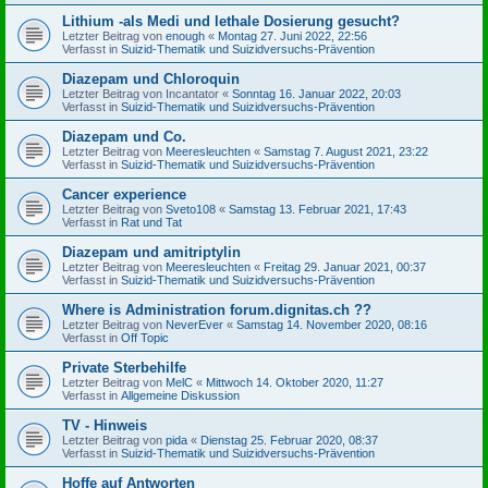
Lithium -als Medi und lethale Dosierung gesucht?
Letzter Beitrag von
enough
«
Montag 27. Juni 2022, 22:56
Verfasst in
Suizid-Thematik und Suizidversuchs-Prävention
Diazepam und Chloroquin
Letzter Beitrag von
Incantator
«
Sonntag 16. Januar 2022, 20:03
Verfasst in
Suizid-Thematik und Suizidversuchs-Prävention
Diazepam und Co.
Letzter Beitrag von
Meeresleuchten
«
Samstag 7. August 2021, 23:22
Verfasst in
Suizid-Thematik und Suizidversuchs-Prävention
Cancer experience
Letzter Beitrag von
Sveto108
«
Samstag 13. Februar 2021, 17:43
Verfasst in
Rat und Tat
Diazepam und amitriptylin
Letzter Beitrag von
Meeresleuchten
«
Freitag 29. Januar 2021, 00:37
Verfasst in
Suizid-Thematik und Suizidversuchs-Prävention
Where is Administration forum.dignitas.ch ??
Letzter Beitrag von
NeverEver
«
Samstag 14. November 2020, 08:16
Verfasst in
Off Topic
Private Sterbehilfe
Letzter Beitrag von
MelC
«
Mittwoch 14. Oktober 2020, 11:27
Verfasst in
Allgemeine Diskussion
TV - Hinweis
Letzter Beitrag von
pida
«
Dienstag 25. Februar 2020, 08:37
Verfasst in
Suizid-Thematik und Suizidversuchs-Prävention
Hoffe auf Antworten