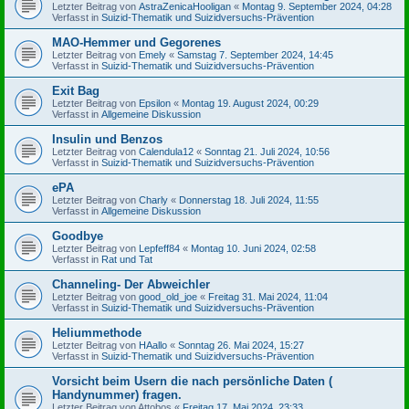
Letzter Beitrag von
AstraZenicaHooligan
«
Montag 9. September 2024, 04:28
Verfasst in
Suizid-Thematik und Suizidversuchs-Prävention
MAO-Hemmer und Gegorenes
Letzter Beitrag von
Emely
«
Samstag 7. September 2024, 14:45
Verfasst in
Suizid-Thematik und Suizidversuchs-Prävention
Exit Bag
Letzter Beitrag von
Epsilon
«
Montag 19. August 2024, 00:29
Verfasst in
Allgemeine Diskussion
Insulin und Benzos
Letzter Beitrag von
Calendula12
«
Sonntag 21. Juli 2024, 10:56
Verfasst in
Suizid-Thematik und Suizidversuchs-Prävention
ePA
Letzter Beitrag von
Charly
«
Donnerstag 18. Juli 2024, 11:55
Verfasst in
Allgemeine Diskussion
Goodbye
Letzter Beitrag von
Lepfeff84
«
Montag 10. Juni 2024, 02:58
Verfasst in
Rat und Tat
Channeling- Der Abweichler
Letzter Beitrag von
good_old_joe
«
Freitag 31. Mai 2024, 11:04
Verfasst in
Suizid-Thematik und Suizidversuchs-Prävention
Heliummethode
Letzter Beitrag von
HAallo
«
Sonntag 26. Mai 2024, 15:27
Verfasst in
Suizid-Thematik und Suizidversuchs-Prävention
Vorsicht beim Usern die nach persönliche Daten (
Handynummer) fragen.
Letzter Beitrag von
Attobos
«
Freitag 17. Mai 2024, 23:33