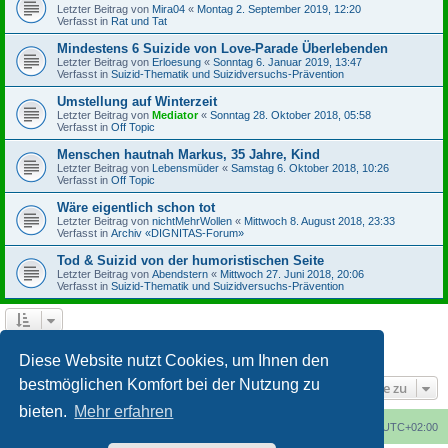
Letzter Beitrag von
Mira04
«
Montag 2. September 2019, 12:20
Verfasst in
Rat und Tat
Mindestens 6 Suizide von Love-Parade Überlebenden
Letzter Beitrag von
Erloesung
«
Sonntag 6. Januar 2019, 13:47
Verfasst in
Suizid-Thematik und Suizidversuchs-Prävention
Umstellung auf Winterzeit
Letzter Beitrag von
Mediator
«
Sonntag 28. Oktober 2018, 05:58
Verfasst in
Off Topic
Menschen hautnah Markus, 35 Jahre, Kind
Letzter Beitrag von
Lebensmüder
«
Samstag 6. Oktober 2018, 10:26
Verfasst in
Off Topic
Wäre eigentlich schon tot
Letzter Beitrag von
nichtMehrWollen
«
Mittwoch 8. August 2018, 23:33
Verfasst in
Archiv «DIGNITAS-Forum»
Tod & Suizid von der humoristischen Seite
Letzter Beitrag von
Abendstern
«
Mittwoch 27. Juni 2018, 20:06
Verfasst in
Suizid-Thematik und Suizidversuchs-Prävention
1
2
3
4
Nächste
Die Suche ergab 164 Treffer
Diese Website nutzt Cookies, um Ihnen den
bestmöglichen Komfort bei der Nutzung zu
Gehe zu
bieten.
Mehr erfahren
Foren-Übersicht
Alle Cookies löschen
Alle Zeiten sind
UTC+02:00