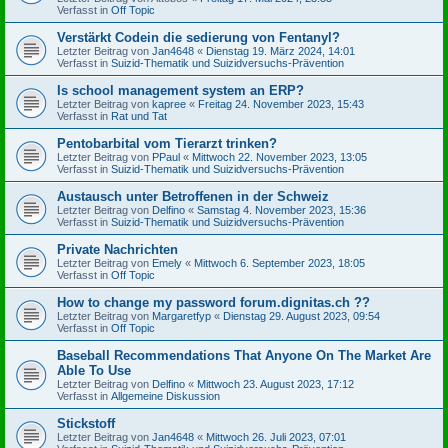
Verfasst in
Off Topic
Verstärkt Codein die sedierung von Fentanyl?
Letzter Beitrag von
Jan4648
«
Dienstag 19. März 2024, 14:01
Verfasst in
Suizid-Thematik und Suizidversuchs-Prävention
Is school management system an ERP?
Letzter Beitrag von
kapree
«
Freitag 24. November 2023, 15:43
Verfasst in
Rat und Tat
Pentobarbital vom Tierarzt trinken?
Letzter Beitrag von
PPaul
«
Mittwoch 22. November 2023, 13:05
Verfasst in
Suizid-Thematik und Suizidversuchs-Prävention
Austausch unter Betroffenen in der Schweiz
Letzter Beitrag von
Delfino
«
Samstag 4. November 2023, 15:36
Verfasst in
Suizid-Thematik und Suizidversuchs-Prävention
Private Nachrichten
Letzter Beitrag von
Emely
«
Mittwoch 6. September 2023, 18:05
Verfasst in
Off Topic
How to change my password forum.dignitas.ch ??
Letzter Beitrag von
Margaretfyp
«
Dienstag 29. August 2023, 09:54
Verfasst in
Off Topic
Baseball Recommendations That Anyone On The Market Are
Able To Use
Letzter Beitrag von
Delfino
«
Mittwoch 23. August 2023, 17:12
Verfasst in
Allgemeine Diskussion
Stickstoff
Letzter Beitrag von
Jan4648
«
Mittwoch 26. Juli 2023, 07:01