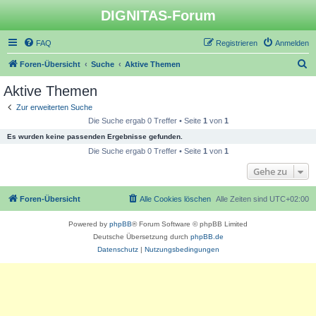
DIGNITAS-Forum
FAQ
Registrieren
Anmelden
S
Foren-Übersicht
Suche
Aktive Themen
u
Aktive Themen
c
Zur erweiterten Suche
h
Die Suche ergab 0 Treffer • Seite
1
von
1
e
Es wurden keine passenden Ergebnisse gefunden.
Die Suche ergab 0 Treffer • Seite
1
von
1
Gehe zu
Foren-Übersicht
Alle Cookies löschen
Alle Zeiten sind
UTC+02:00
Powered by
phpBB
® Forum Software © phpBB Limited
Deutsche Übersetzung durch
phpBB.de
Datenschutz
|
Nutzungsbedingungen