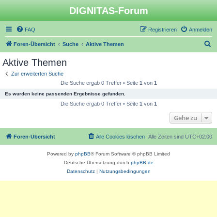
DIGNITAS-Forum
FAQ
Registrieren
Anmelden
S
Foren-Übersicht
Suche
Aktive Themen
u
Aktive Themen
c
Zur erweiterten Suche
h
Die Suche ergab 0 Treffer • Seite
1
von
1
e
Es wurden keine passenden Ergebnisse gefunden.
Die Suche ergab 0 Treffer • Seite
1
von
1
Gehe zu
Foren-Übersicht
Alle Cookies löschen
Alle Zeiten sind
UTC+02:00
Powered by
phpBB
® Forum Software © phpBB Limited
Deutsche Übersetzung durch
phpBB.de
Datenschutz
|
Nutzungsbedingungen