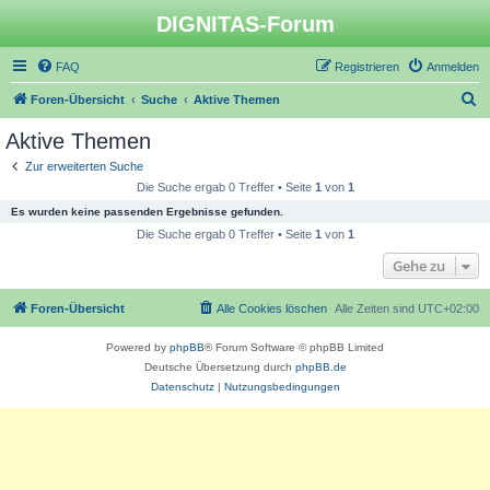
DIGNITAS-Forum
FAQ
Registrieren
Anmelden
S
Foren-Übersicht
Suche
Aktive Themen
u
Aktive Themen
c
Zur erweiterten Suche
h
Die Suche ergab 0 Treffer • Seite
1
von
1
e
Es wurden keine passenden Ergebnisse gefunden.
Die Suche ergab 0 Treffer • Seite
1
von
1
Gehe zu
Foren-Übersicht
Alle Cookies löschen
Alle Zeiten sind
UTC+02:00
Powered by
phpBB
® Forum Software © phpBB Limited
Deutsche Übersetzung durch
phpBB.de
Datenschutz
|
Nutzungsbedingungen