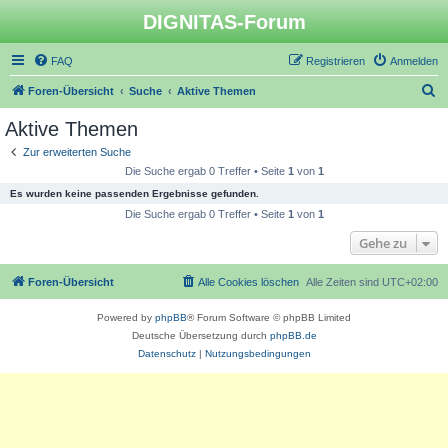
DIGNITAS-Forum
FAQ
Registrieren
Anmelden
S
Foren-Übersicht
Suche
Aktive Themen
u
Aktive Themen
c
Zur erweiterten Suche
h
Die Suche ergab 0 Treffer • Seite
1
von
1
e
Es wurden keine passenden Ergebnisse gefunden.
Die Suche ergab 0 Treffer • Seite
1
von
1
Gehe zu
Foren-Übersicht
Alle Cookies löschen
Alle Zeiten sind
UTC+02:00
Powered by
phpBB
® Forum Software © phpBB Limited
Deutsche Übersetzung durch
phpBB.de
Datenschutz
|
Nutzungsbedingungen