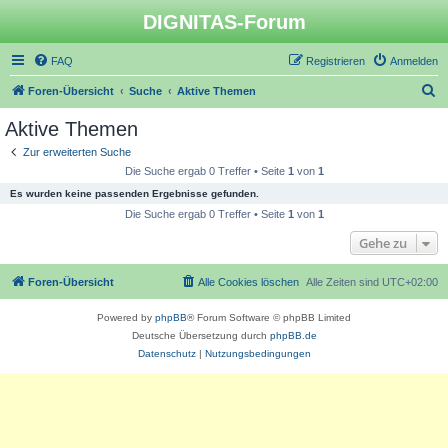
DIGNITAS-Forum
FAQ
Registrieren
Anmelden
S
Foren-Übersicht
Suche
Aktive Themen
u
Aktive Themen
c
Zur erweiterten Suche
h
Die Suche ergab 0 Treffer • Seite
1
von
1
e
Es wurden keine passenden Ergebnisse gefunden.
Die Suche ergab 0 Treffer • Seite
1
von
1
Gehe zu
Foren-Übersicht
Alle Cookies löschen
Alle Zeiten sind
UTC+02:00
Powered by
phpBB
® Forum Software © phpBB Limited
Deutsche Übersetzung durch
phpBB.de
Datenschutz
|
Nutzungsbedingungen