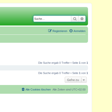
Suche
Erweiterte Suche
Registrieren
Anmelden
Die Suche ergab 0 Treffer • Seite
1
von
1
Die Suche ergab 0 Treffer • Seite
1
von
1
Gehe zu
Alle Cookies löschen
Alle Zeiten sind
UTC+02:00