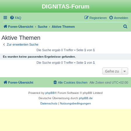
DIGNITAS-Forum
FAQ
Registrieren
Anmelden
S
Foren-Übersicht
Suche
Aktive Themen
u
Aktive Themen
c
Zur erweiterten Suche
h
Die Suche ergab 0 Treffer • Seite
1
von
1
e
Es wurden keine passenden Ergebnisse gefunden.
Die Suche ergab 0 Treffer • Seite
1
von
1
Gehe zu
Foren-Übersicht
Alle Cookies löschen
Alle Zeiten sind
UTC+02:00
Powered by
phpBB
® Forum Software © phpBB Limited
Deutsche Übersetzung durch
phpBB.de
Datenschutz
|
Nutzungsbedingungen