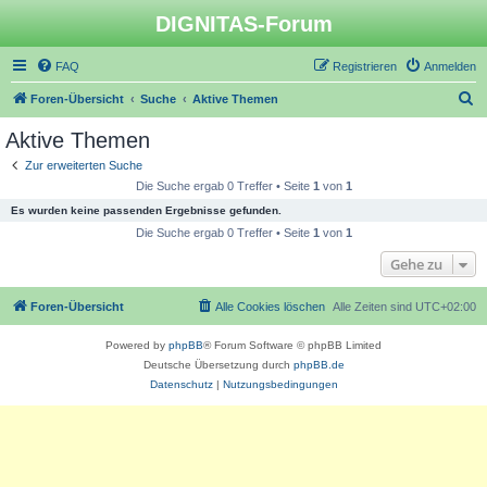
DIGNITAS-Forum
FAQ
Registrieren
Anmelden
S
Foren-Übersicht
Suche
Aktive Themen
u
Aktive Themen
c
Zur erweiterten Suche
h
Die Suche ergab 0 Treffer • Seite
1
von
1
e
Es wurden keine passenden Ergebnisse gefunden.
Die Suche ergab 0 Treffer • Seite
1
von
1
Gehe zu
Foren-Übersicht
Alle Cookies löschen
Alle Zeiten sind
UTC+02:00
Powered by
phpBB
® Forum Software © phpBB Limited
Deutsche Übersetzung durch
phpBB.de
Datenschutz
|
Nutzungsbedingungen