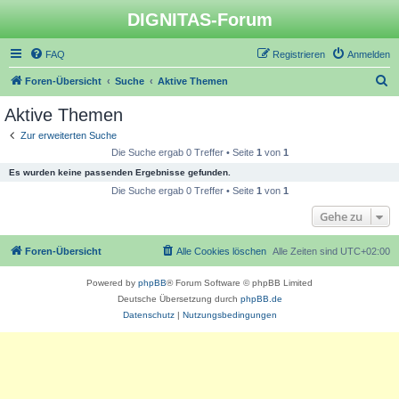
DIGNITAS-Forum
FAQ
Registrieren
Anmelden
S
Foren-Übersicht
Suche
Aktive Themen
u
Aktive Themen
c
Zur erweiterten Suche
h
Die Suche ergab 0 Treffer • Seite
1
von
1
e
Es wurden keine passenden Ergebnisse gefunden.
Die Suche ergab 0 Treffer • Seite
1
von
1
Gehe zu
Foren-Übersicht
Alle Cookies löschen
Alle Zeiten sind
UTC+02:00
Powered by
phpBB
® Forum Software © phpBB Limited
Deutsche Übersetzung durch
phpBB.de
Datenschutz
|
Nutzungsbedingungen