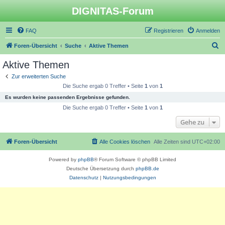
DIGNITAS-Forum
FAQ
Registrieren
Anmelden
S
Foren-Übersicht
Suche
Aktive Themen
u
Aktive Themen
c
Zur erweiterten Suche
h
Die Suche ergab 0 Treffer • Seite
1
von
1
e
Es wurden keine passenden Ergebnisse gefunden.
Die Suche ergab 0 Treffer • Seite
1
von
1
Gehe zu
Foren-Übersicht
Alle Cookies löschen
Alle Zeiten sind
UTC+02:00
Powered by
phpBB
® Forum Software © phpBB Limited
Deutsche Übersetzung durch
phpBB.de
Datenschutz
|
Nutzungsbedingungen