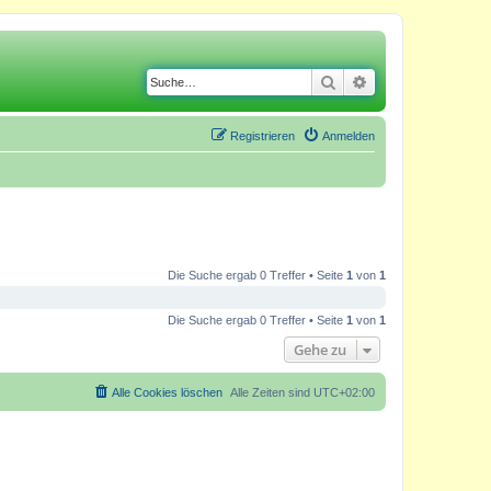
Suche
Erweiterte Suche
Registrieren
Anmelden
Die Suche ergab 0 Treffer • Seite
1
von
1
Die Suche ergab 0 Treffer • Seite
1
von
1
Gehe zu
Alle Cookies löschen
Alle Zeiten sind
UTC+02:00