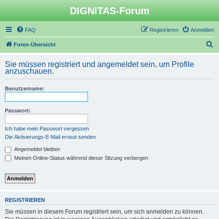
DIGNITAS-Forum
FAQ
Registrieren
Anmelden
S
Foren-Übersicht
u
Sie müssen registriert und angemeldet sein, um Profile
c
anzuschauen.
h
Benutzername:
e
Passwort:
Ich habe mein Passwort vergessen
Die Aktivierungs-E-Mail erneut senden
Angemeldet bleiben
Meinen Online-Status während dieser Sitzung verbergen
REGISTRIEREN
Sie müssen in diesem Forum registriert sein, um sich anmelden zu können.