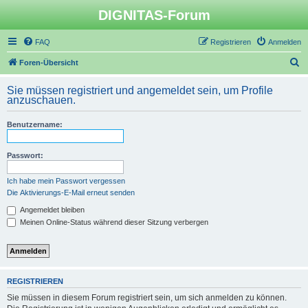
DIGNITAS-Forum
FAQ
Registrieren
Anmelden
S
Foren-Übersicht
u
Sie müssen registriert und angemeldet sein, um Profile
c
anzuschauen.
h
Benutzername:
e
Passwort:
Ich habe mein Passwort vergessen
Die Aktivierungs-E-Mail erneut senden
Angemeldet bleiben
Meinen Online-Status während dieser Sitzung verbergen
REGISTRIEREN
Sie müssen in diesem Forum registriert sein, um sich anmelden zu können.