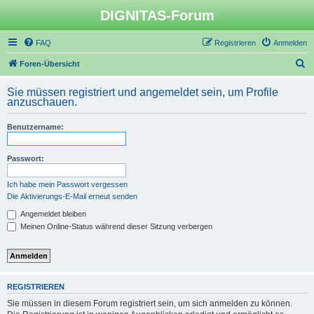
DIGNITAS-Forum
FAQ
Registrieren
Anmelden
S
Foren-Übersicht
u
Sie müssen registriert und angemeldet sein, um Profile
c
anzuschauen.
h
Benutzername:
e
Passwort:
Ich habe mein Passwort vergessen
Die Aktivierungs-E-Mail erneut senden
Angemeldet bleiben
Meinen Online-Status während dieser Sitzung verbergen
REGISTRIEREN
Sie müssen in diesem Forum registriert sein, um sich anmelden zu können.