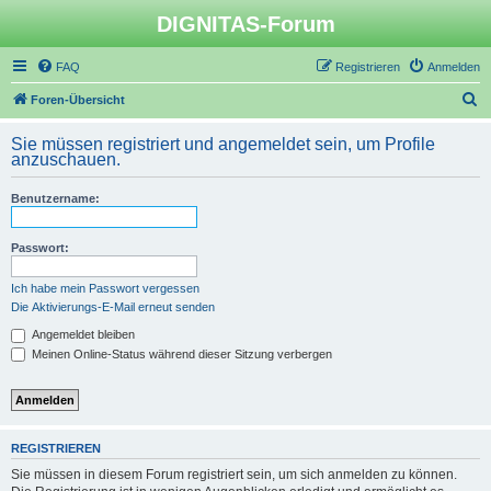
DIGNITAS-Forum
FAQ
Registrieren
Anmelden
S
Foren-Übersicht
u
Sie müssen registriert und angemeldet sein, um Profile
c
anzuschauen.
h
Benutzername:
e
Passwort:
Ich habe mein Passwort vergessen
Die Aktivierungs-E-Mail erneut senden
Angemeldet bleiben
Meinen Online-Status während dieser Sitzung verbergen
REGISTRIEREN
Sie müssen in diesem Forum registriert sein, um sich anmelden zu können.