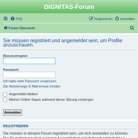
DIGNITAS-Forum
FAQ
Registrieren
Anmelden
S
Foren-Übersicht
u
Sie müssen registriert und angemeldet sein, um Profile
c
anzuschauen.
h
Benutzername:
e
Passwort:
Ich habe mein Passwort vergessen
Die Aktivierungs-E-Mail erneut senden
Angemeldet bleiben
Meinen Online-Status während dieser Sitzung verbergen
REGISTRIEREN
Sie müssen in diesem Forum registriert sein, um sich anmelden zu können.