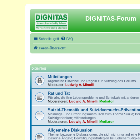
DIGNITAS-Forum
Schnellzugriff
FAQ
Foren-Übersicht
DIGNITAS
Mitteilungen
Allgemeine Hinweise und Regeln zur Nutzung des Forums
Moderator:
Ludwig A. Minelli
Rat und Tat
Für alle, die ihre Lebensprobleme und Schickale mit anderen
Moderatoren:
Ludwig A. Minelli
,
Mediator
Suizid-Thematik und Suizidversuchs-Präventio
Meinungs- und Erfahrungsaustausch zum Thema Suizid; Berich
Suizidgedanken; Hilfestellungen
Moderatoren:
Ludwig A. Minelli
,
Mediator
Allgemeine Diskussion
Themenbezogene Diskussionen, die sich nicht nur auf eine 
Daseins-Ängste; Bewältigungsstrategien bei Lebensmüdigkeit