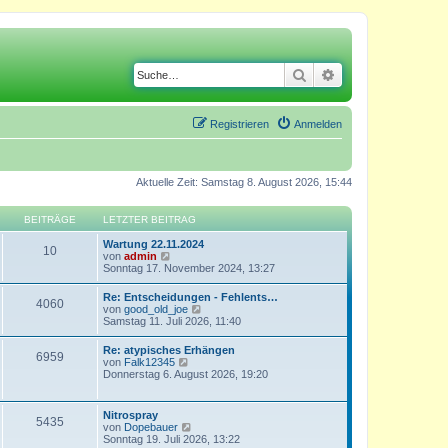
Suche
Erweiterte Suche
Registrieren
Anmelden
Aktuelle Zeit: Samstag 8. August 2026, 15:44
BEITRÄGE
LETZTER BEITRAG
Wartung 22.11.2024
10
N
von
admin
e
Sonntag 17. November 2024, 13:27
u
e
Re: Entscheidungen - Fehlents…
4060
s
N
von
good_old_joe
t
e
Samstag 11. Juli 2026, 11:40
e
u
r
e
Re: atypisches Erhängen
B
6959
s
N
von
Falk12345
e
t
e
Donnerstag 6. August 2026, 19:20
i
e
u
t
r
e
r
B
s
a
Nitrospray
e
5435
t
g
N
von
Dopebauer
i
e
e
Sonntag 19. Juli 2026, 13:22
t
r