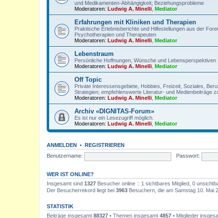
und Medikamenten-Abhängigkeit; Beziehungsprobleme
Moderatoren:
Ludwig A. Minelli
,
Mediator
Erfahrungen mit Kliniken und Therapien
Praktische Erlebnisberichte und Hilfestellungen aus der For
Psychotherapien und Therapeuten
Moderatoren:
Ludwig A. Minelli
,
Mediator
Lebenstraum
Persönliche Hoffnungen, Wünsche und Lebensperspektiven
Moderatoren:
Ludwig A. Minelli
,
Mediator
Off Topic
Private Interessensgebiete, Hobbies, Freizeit, Soziales, Be
Strategien; empfehlenswerte Literatur- und Medienbeiträge z
Moderatoren:
Ludwig A. Minelli
,
Mediator
Archiv «DIGNITAS-Forum»
Es ist nur ein Lesezugriff möglich.
Moderatoren:
Ludwig A. Minelli
,
Mediator
ANMELDEN
•
REGISTRIEREN
Benutzername:
Passwort:
WER IST ONLINE?
Insgesamt sind
1327
Besucher online :: 1 sichtbares Mitglied, 0 unsicht
Der Besucherrekord liegt bei
3963
Besuchern, die am Samstag 10. Mai 202
STATISTIK
Beiträge insgesamt
88327
• Themen insgesamt
4857
• Mitglieder insge