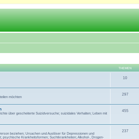
THEMEN
10
297
 teilen möchten
n
455
te über gescheiterte Suizidversuche; suizidales Verhalten; Leben mit
237
Person beziehen; Ursachen und Auslöser für Depressionen und
; psychische Krankheitsformen; Suchtkrankheiten; Alkohol-, Drogen-