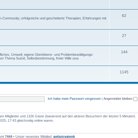
62
en-Community; erfolgreiche und gescheiterte Therapien; Erfahrungen mit
27
144
rufliches, Umwelt; eigene Überlebens- und Problembewältigungs-
um Thema Suizid, Selbstbestimmung, freier Wille usw.
1145
Ich habe mein Passwort vergessen
|
Angemeldet bleiben
bare Mitglieder und 1326 Gäste (basierend auf den aktiven Besuchern der letzten 5 Minuten)
5, 17:43 gleichzeitig online waren.
samt
7444
• Unser neuestes Mitglied:
getjuicyaivok