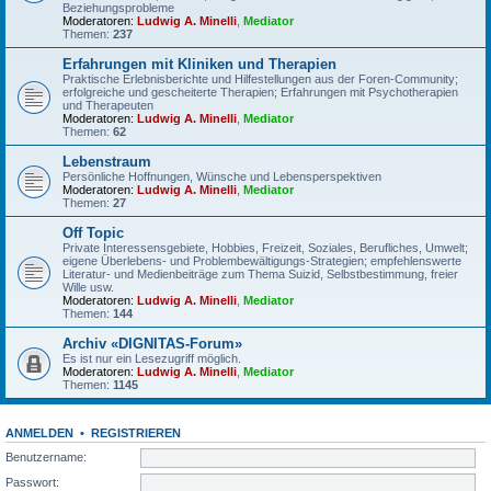
Beziehungsprobleme
Moderatoren:
Ludwig A. Minelli
,
Mediator
Themen:
237
Erfahrungen mit Kliniken und Therapien
Praktische Erlebnisberichte und Hilfestellungen aus der Foren-Community;
erfolgreiche und gescheiterte Therapien; Erfahrungen mit Psychotherapien
und Therapeuten
Moderatoren:
Ludwig A. Minelli
,
Mediator
Themen:
62
Lebenstraum
Persönliche Hoffnungen, Wünsche und Lebensperspektiven
Moderatoren:
Ludwig A. Minelli
,
Mediator
Themen:
27
Off Topic
Private Interessensgebiete, Hobbies, Freizeit, Soziales, Berufliches, Umwelt;
eigene Überlebens- und Problembewältigungs-Strategien; empfehlenswerte
Literatur- und Medienbeiträge zum Thema Suizid, Selbstbestimmung, freier
Wille usw.
Moderatoren:
Ludwig A. Minelli
,
Mediator
Themen:
144
Archiv «DIGNITAS-Forum»
Es ist nur ein Lesezugriff möglich.
Moderatoren:
Ludwig A. Minelli
,
Mediator
Themen:
1145
ANMELDEN
•
REGISTRIEREN
Benutzername:
Passwort: