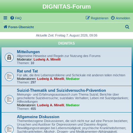
DIGNITAS-Forum
FAQ
Registrieren
Anmelden
S
Foren-Übersicht
u
Aktuelle Zeit: Freitag 7. August 2026, 09:06
c
DIGNITAS
h
Mitteilungen
e
Allgemeine Hinweise und Regeln zur Nutzung des Forums
Moderator:
Ludwig A. Minelli
Themen:
10
Rat und Tat
Für alle, die ihre Lebensprobleme und Schickale mit anderen teilen möchten
Moderatoren:
Ludwig A. Minelli
,
Mediator
Themen:
297
Suizid-Thematik und Suizidversuchs-Prävention
Meinungs- und Erfahrungsaustausch zum Thema Suizid; Berichte über
gescheiterte Suizidversuche; suizidales Verhalten; Leben mit Suizidgedanken;
Hilfestellungen
Moderatoren:
Ludwig A. Minelli
,
Mediator
Themen:
455
Allgemeine Diskussion
Themenbezogene Diskussionen, die sich nicht nur auf eine Person beziehen;
Ursachen und Auslöser für Depressionen und Daseins-Ängste;
Bewältigungsstrategien bei Lebensmüdigkeit; psychische Krankheitsformen;
Suchtkrankheiten; Alkohol-, Drogen- und Medikamenten-Abhängigkeit;