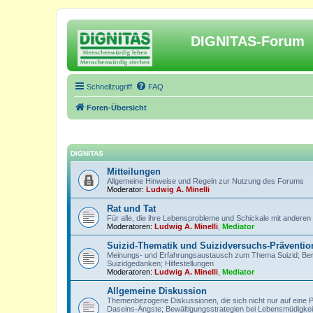
DIGNITAS-Forum
Schnellzugriff
FAQ
Foren-Übersicht
DIGNITAS
Mitteilungen
Allgemeine Hinweise und Regeln zur Nutzung des Forums
Moderator:
Ludwig A. Minelli
Rat und Tat
Für alle, die ihre Lebensprobleme und Schickale mit anderen
Moderatoren:
Ludwig A. Minelli
,
Mediator
Suizid-Thematik und Suizidversuchs-Präventio
Meinungs- und Erfahrungsaustausch zum Thema Suizid; Berich
Suizidgedanken; Hilfestellungen
Moderatoren:
Ludwig A. Minelli
,
Mediator
Allgemeine Diskussion
Themenbezogene Diskussionen, die sich nicht nur auf eine 
Daseins-Ängste; Bewältigungsstrategien bei Lebensmüdigkeit