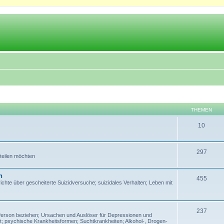
THEMEN
10
297
 teilen möchten
n
455
te über gescheiterte Suizidversuche; suizidales Verhalten; Leben mit
237
Person beziehen; Ursachen und Auslöser für Depressionen und
; psychische Krankheitsformen; Suchtkrankheiten; Alkohol-, Drogen-