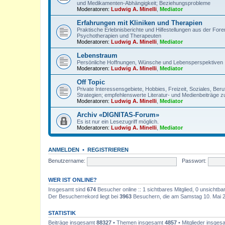
und Medikamenten-Abhängigkeit; Beziehungsprobleme
Moderatoren:
Ludwig A. Minelli
,
Mediator
Erfahrungen mit Kliniken und Therapien
Praktische Erlebnisberichte und Hilfestellungen aus der For
Psychotherapien und Therapeuten
Moderatoren:
Ludwig A. Minelli
,
Mediator
Lebenstraum
Persönliche Hoffnungen, Wünsche und Lebensperspektiven
Moderatoren:
Ludwig A. Minelli
,
Mediator
Off Topic
Private Interessensgebiete, Hobbies, Freizeit, Soziales, Be
Strategien; empfehlenswerte Literatur- und Medienbeiträge z
Moderatoren:
Ludwig A. Minelli
,
Mediator
Archiv «DIGNITAS-Forum»
Es ist nur ein Lesezugriff möglich.
Moderatoren:
Ludwig A. Minelli
,
Mediator
ANMELDEN
•
REGISTRIEREN
Benutzername:
Passwort:
WER IST ONLINE?
Insgesamt sind
674
Besucher online :: 1 sichtbares Mitglied, 0 unsichtb
Der Besucherrekord liegt bei
3963
Besuchern, die am Samstag 10. Mai 202
STATISTIK
Beiträge insgesamt
88327
• Themen insgesamt
4857
• Mitglieder insge