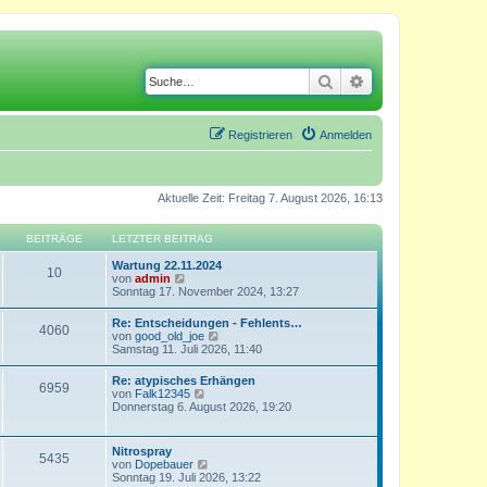
Suche
Erweiterte Suche
Registrieren
Anmelden
Aktuelle Zeit: Freitag 7. August 2026, 16:13
BEITRÄGE
LETZTER BEITRAG
Wartung 22.11.2024
10
N
von
admin
e
Sonntag 17. November 2024, 13:27
u
e
Re: Entscheidungen - Fehlents…
4060
s
N
von
good_old_joe
t
e
Samstag 11. Juli 2026, 11:40
e
u
r
e
Re: atypisches Erhängen
B
6959
s
N
von
Falk12345
e
t
e
Donnerstag 6. August 2026, 19:20
i
e
u
t
r
e
r
B
s
a
Nitrospray
e
5435
t
g
N
von
Dopebauer
i
e
e
Sonntag 19. Juli 2026, 13:22
t
r