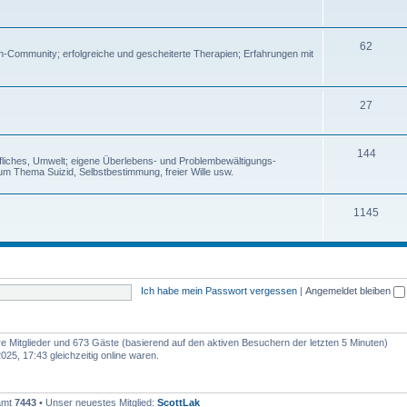
62
en-Community; erfolgreiche und gescheiterte Therapien; Erfahrungen mit
27
144
rufliches, Umwelt; eigene Überlebens- und Problembewältigungs-
um Thema Suizid, Selbstbestimmung, freier Wille usw.
1145
Ich habe mein Passwort vergessen
|
Angemeldet bleiben
are Mitglieder und 673 Gäste (basierend auf den aktiven Besuchern der letzten 5 Minuten)
5, 17:43 gleichzeitig online waren.
samt
7443
• Unser neuestes Mitglied:
ScottLak