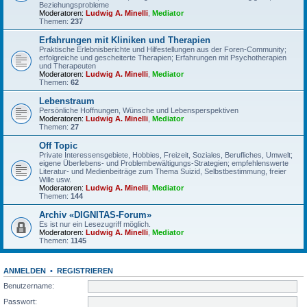
Beziehungsprobleme
Moderatoren:
Ludwig A. Minelli
,
Mediator
Themen:
237
Erfahrungen mit Kliniken und Therapien
Praktische Erlebnisberichte und Hilfestellungen aus der Foren-Community;
erfolgreiche und gescheiterte Therapien; Erfahrungen mit Psychotherapien
und Therapeuten
Moderatoren:
Ludwig A. Minelli
,
Mediator
Themen:
62
Lebenstraum
Persönliche Hoffnungen, Wünsche und Lebensperspektiven
Moderatoren:
Ludwig A. Minelli
,
Mediator
Themen:
27
Off Topic
Private Interessensgebiete, Hobbies, Freizeit, Soziales, Berufliches, Umwelt;
eigene Überlebens- und Problembewältigungs-Strategien; empfehlenswerte
Literatur- und Medienbeiträge zum Thema Suizid, Selbstbestimmung, freier
Wille usw.
Moderatoren:
Ludwig A. Minelli
,
Mediator
Themen:
144
Archiv «DIGNITAS-Forum»
Es ist nur ein Lesezugriff möglich.
Moderatoren:
Ludwig A. Minelli
,
Mediator
Themen:
1145
ANMELDEN
•
REGISTRIEREN
Benutzername:
Passwort: