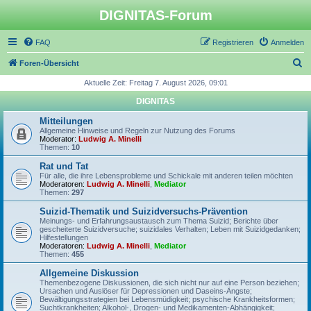
DIGNITAS-Forum
FAQ
Registrieren
Anmelden
S
Foren-Übersicht
u
Aktuelle Zeit: Freitag 7. August 2026, 09:01
c
DIGNITAS
h
Mitteilungen
e
Allgemeine Hinweise und Regeln zur Nutzung des Forums
Moderator:
Ludwig A. Minelli
Themen:
10
Rat und Tat
Für alle, die ihre Lebensprobleme und Schickale mit anderen teilen möchten
Moderatoren:
Ludwig A. Minelli
,
Mediator
Themen:
297
Suizid-Thematik und Suizidversuchs-Prävention
Meinungs- und Erfahrungsaustausch zum Thema Suizid; Berichte über
gescheiterte Suizidversuche; suizidales Verhalten; Leben mit Suizidgedanken;
Hilfestellungen
Moderatoren:
Ludwig A. Minelli
,
Mediator
Themen:
455
Allgemeine Diskussion
Themenbezogene Diskussionen, die sich nicht nur auf eine Person beziehen;
Ursachen und Auslöser für Depressionen und Daseins-Ängste;
Bewältigungsstrategien bei Lebensmüdigkeit; psychische Krankheitsformen;
Suchtkrankheiten; Alkohol-, Drogen- und Medikamenten-Abhängigkeit;