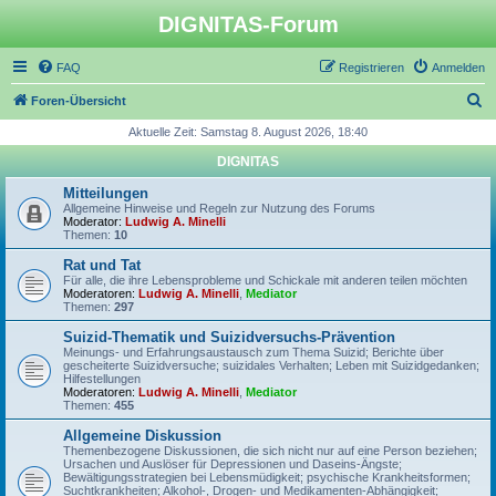
DIGNITAS-Forum
FAQ
Registrieren
Anmelden
S
Foren-Übersicht
u
Aktuelle Zeit: Samstag 8. August 2026, 18:40
c
DIGNITAS
h
Mitteilungen
e
Allgemeine Hinweise und Regeln zur Nutzung des Forums
Moderator:
Ludwig A. Minelli
Themen:
10
Rat und Tat
Für alle, die ihre Lebensprobleme und Schickale mit anderen teilen möchten
Moderatoren:
Ludwig A. Minelli
,
Mediator
Themen:
297
Suizid-Thematik und Suizidversuchs-Prävention
Meinungs- und Erfahrungsaustausch zum Thema Suizid; Berichte über
gescheiterte Suizidversuche; suizidales Verhalten; Leben mit Suizidgedanken;
Hilfestellungen
Moderatoren:
Ludwig A. Minelli
,
Mediator
Themen:
455
Allgemeine Diskussion
Themenbezogene Diskussionen, die sich nicht nur auf eine Person beziehen;
Ursachen und Auslöser für Depressionen und Daseins-Ängste;
Bewältigungsstrategien bei Lebensmüdigkeit; psychische Krankheitsformen;
Suchtkrankheiten; Alkohol-, Drogen- und Medikamenten-Abhängigkeit;