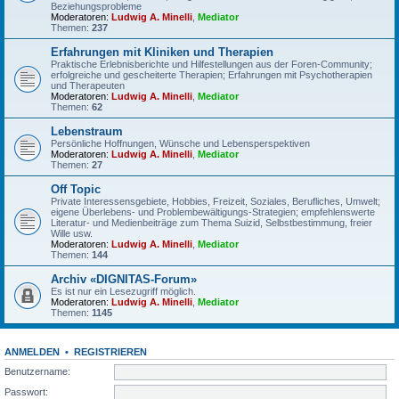
Beziehungsprobleme
Moderatoren:
Ludwig A. Minelli
,
Mediator
Themen:
237
Erfahrungen mit Kliniken und Therapien
Praktische Erlebnisberichte und Hilfestellungen aus der Foren-Community;
erfolgreiche und gescheiterte Therapien; Erfahrungen mit Psychotherapien
und Therapeuten
Moderatoren:
Ludwig A. Minelli
,
Mediator
Themen:
62
Lebenstraum
Persönliche Hoffnungen, Wünsche und Lebensperspektiven
Moderatoren:
Ludwig A. Minelli
,
Mediator
Themen:
27
Off Topic
Private Interessensgebiete, Hobbies, Freizeit, Soziales, Berufliches, Umwelt;
eigene Überlebens- und Problembewältigungs-Strategien; empfehlenswerte
Literatur- und Medienbeiträge zum Thema Suizid, Selbstbestimmung, freier
Wille usw.
Moderatoren:
Ludwig A. Minelli
,
Mediator
Themen:
144
Archiv «DIGNITAS-Forum»
Es ist nur ein Lesezugriff möglich.
Moderatoren:
Ludwig A. Minelli
,
Mediator
Themen:
1145
ANMELDEN
•
REGISTRIEREN
Benutzername:
Passwort: